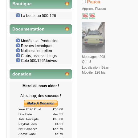
Pauca
Boutique
Apprenti Fiatiste
La boutique 500-126
Documentation
Modèles et Production
Revues techniques
Notices d'entretien
Clubs, assos et blogs
Messages: 208
Cote 500/126/dérivés
Q.I.: 3
Localisation: Béarn
Modèle: 126 bis
donation
Merci de nous aider !
Allez hop, des sousous !
Year 2026 Goal:
€50.00
Due Date:
déc 31
Total Receipts:
€60.00
PayPal Fees:
€4.21
Net Balance:
€55.79
Above Goal:
€5.79