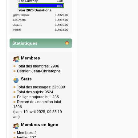
Site Currency:
EUR
112%
Year 2026 Donations
gilles.tarroux
EUR20.00
DrDesoto
EUR15.00
JCC10
EUR10.00
vinchi
EUR15.00
Statistiques
Membres
Total des membres: 2906
Dernier:
Jean-Christophe
Stats
Total des messages: 225089
Total des sujets: 9524
En ligne aujourd'hui: 235
Record de connexion total:
1396
(sam. 19 avril 2025, 09:35:19
am)
Membres en ligne
Membres: 2
Invités: 207