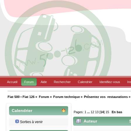
Accueil
Forum
Aide
Rechercher
Calendrier
Identifiez-vous
In
Fiat 500 • Fiat 126
»
Forum
»
Forum technique
»
Présentez vos  restaurations
»
Calendrier
Pages:
1
...
12
13
[
14
]
15
En bas
Auteur
S
Sorties à venir