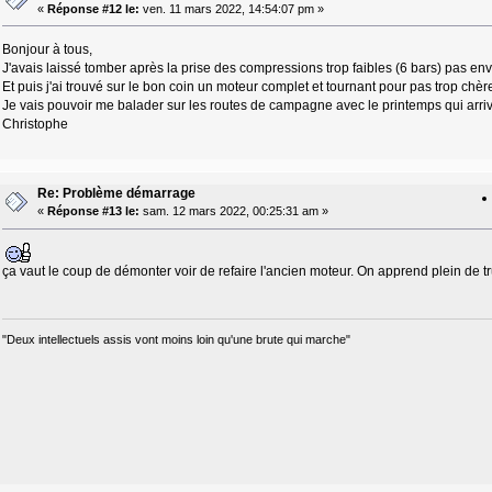
«
Réponse #12 le:
ven. 11 mars 2022, 14:54:07 pm »
Bonjour à tous,
J'avais laissé tomber après la prise des compressions trop faibles (6 bars) pas en
Et puis j'ai trouvé sur le bon coin un moteur complet et tournant pour pas trop chèr
Je vais pouvoir me balader sur les routes de campagne avec le printemps qui arriv
Christophe
Re: Problème démarrage
«
Réponse #13 le:
sam. 12 mars 2022, 00:25:31 am »
ça vaut le coup de démonter voir de refaire l'ancien moteur. On apprend plein de tr
"Deux intellectuels assis vont moins loin qu'une brute qui marche"