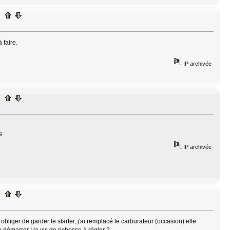
 faire.
IP archivée
s
IP archivée
obliger de garder le starter, j'ai remplacé le carburateur (occasion) elle
démarrer ! la vis de richesse à régler ?