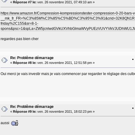
«
Réponse #7 le:
ven. 26 novembre 2021, 07:49:10 am »
https://www.amazon.fr/Compression-kompressionstester-compression-0-20-bars
__mk_fr_FR=%C3%85M%C3%85%C5%BD%C3%95%C3%91&crid=32K8QN1R16ETQ&k
friday%2C155&sr=8-1-
spons&psc=1&spLa=ZW5jcnlwdGVkUXVhbGlmaWVyPUEzVUVYVkVJUDhWU1J
regardes pas bien cher
Re: Problème démarrage
«
Réponse #8 le:
ven. 26 novembre 2021, 12:51:58 pm »
Oui merci je vais investir mais je vais commencer par regarder le réglage des culb
Re: Problème démarrage
«
Réponse #9 le:
ven. 26 novembre 2021, 18:02:23 pm »
aussi