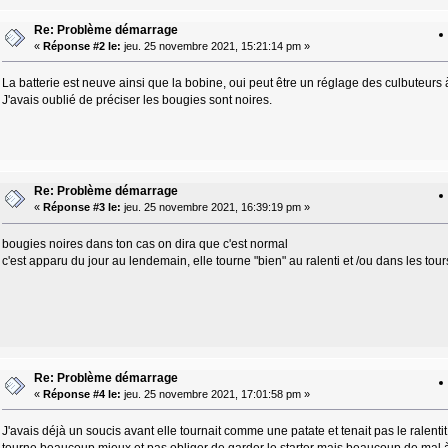
Re: Problème démarrage
«
Réponse #2 le:
jeu. 25 novembre 2021, 15:21:14 pm »
La batterie est neuve ainsi que la bobine, oui peut être un réglage des culbuteurs à
J'avais oublié de préciser les bougies sont noires.
Re: Problème démarrage
«
Réponse #3 le:
jeu. 25 novembre 2021, 16:39:19 pm »
bougies noires dans ton cas on dira que c'est normal
c'est apparu du jour au lendemain, elle tourne "bien" au ralenti et /ou dans les tour
Re: Problème démarrage
«
Réponse #4 le:
jeu. 25 novembre 2021, 17:01:58 pm »
J'avais déjà un soucis avant elle tournait comme une patate et tenait pas le ralentit 
tourne beaucoup mieux et pas obliger de garder le starter mais beaucoup de mal à 