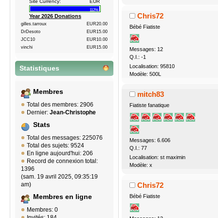
Site Currency:
EUR
112%
Chris72
Year 2026 Donations
gilles.tarroux
EUR20.00
Bébé Fiatiste
DrDesoto
EUR15.00
JCC10
EUR10.00
vinchi
EUR15.00
Messages: 12
Q.I.: -1
Localisation: 95810
Statistiques
Modèle: 500L
Membres
mitch83
Total des membres: 2906
Fiatiste fanatique
Dernier:
Jean-Christophe
Stats
Total des messages: 225076
Messages: 6.606
Total des sujets: 9524
Q.I.: 77
En ligne aujourd'hui: 206
Localisation: st maximin
Record de connexion total:
Modèle: x
1396
(sam. 19 avril 2025, 09:35:19
Chris72
am)
Bébé Fiatiste
Membres en ligne
Membres: 0
Invités: 184