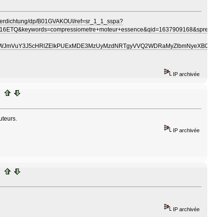
-verdichtung/dp/B01GVAKOUI/ref=sr_1_1_sspa?
eywords=compressiometre+moteur+essence&qid=1637909168&sprefix=c
WJmVuY3J5cHRlZElkPUExMDE3MzUyMzdNRTgyVVQ2WDRaMyZlbmNyeXB0ZWRB
IP archivée
uteurs.
IP archivée
IP archivée