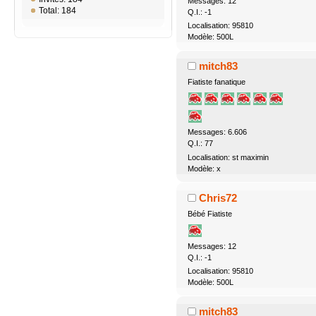
Messages: 12
Total: 184
Q.I.: -1
Localisation: 95810
Modèle: 500L
mitch83
Fiatiste fanatique
Messages: 6.606
Q.I.: 77
Localisation: st maximin
Modèle: x
Chris72
Bébé Fiatiste
Messages: 12
Q.I.: -1
Localisation: 95810
Modèle: 500L
mitch83