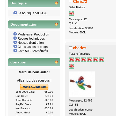
Chris72
Boutique
Bébé Fiatiste
La boutique 500-126
Messages: 12
Q.I.: -1
Documentation
Localisation: 95810
Modèle: 500L
Modèles et Production
Revues techniques
Notices d'entretien
Clubs, assos et blogs
charles
Cote 500/126/dérivés
Fiatiste fanatique
donation
Merci de nous aider !
Allez hop, des sousous !
Year 2026 Goal:
€50.00
Due Date:
déc 31
Total Receipts:
€60.00
Messages: 12.485
PayPal Fees:
€4.21
Q.I.: 56
Net Balance:
€55.79
Localisation: corse
Above Goal:
€5.79
Modèle: 500L