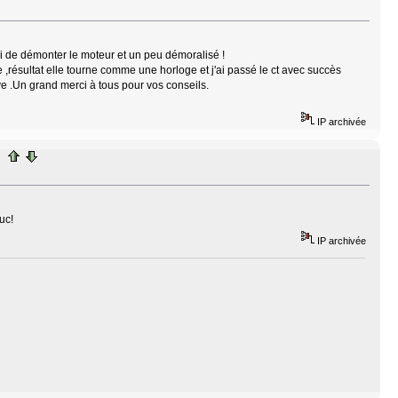
vi de démonter le moteur et un peu démoralisé !
e ,résultat elle tourne comme une horloge et j'ai passé le ct avec succès
e .Un grand merci à tous pour vos conseils.
IP archivée
uc!
IP archivée