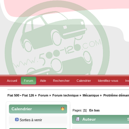
Accueil
Forum
Aide
Rechercher
Calendrier
Identifiez-vous
In
Fiat 500 • Fiat 126
»
Forum
»
Forum technique
»
Mécanique
»
Problème démar
Calendrier
Pages: [
1
]
En bas
Auteur
S
Sorties à venir