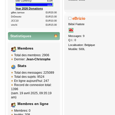
Site Currency:
EUR
112%
Year 2026 Donations
gilles.tarroux
EUR20.00
DrDesoto
EUR15.00
eBrizio
JCC10
EUR10.00
Bébé Fiatiste
vinchi
EUR15.00
Statistiques
Messages: 9
Q.I.: 0
Localisation: Belgique
Membres
Modèle: 500L
Total des membres: 2906
Dernier:
Jean-Christophe
Stats
Total des messages: 225089
Total des sujets: 9524
En ligne aujourd'hui: 247
Record de connexion total:
1396
(sam. 19 avril 2025, 09:35:19
am)
Membres en ligne
Membres: 0
Invités: 208