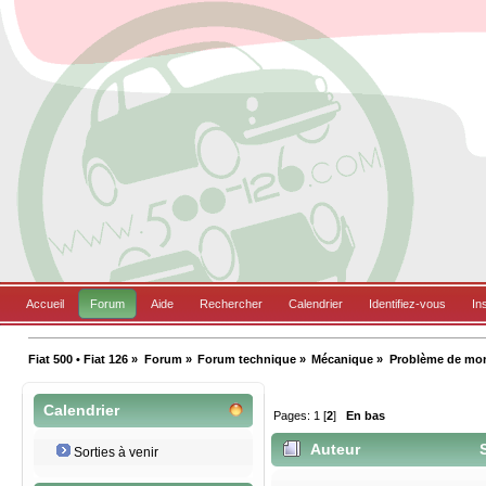
Accueil
Forum
Aide
Rechercher
Calendrier
Identifiez-vous
In
Fiat 500 • Fiat 126
»
Forum
»
Forum technique
»
Mécanique
»
Problème de mon
Calendrier
Pages:
1
[
2
]
En bas
Auteur
S
Sorties à venir