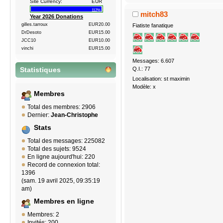
Site Currency:
EUR
112%
mitch83
Year 2026 Donations
gilles.tarroux
EUR20.00
Fiatiste fanatique
DrDesoto
EUR15.00
JCC10
EUR10.00
vinchi
EUR15.00
Messages: 6.607
Q.I.: 77
Statistiques
Localisation: st maximin
Modèle: x
Membres
Total des membres: 2906
Dernier:
Jean-Christophe
Stats
Total des messages: 225082
Total des sujets: 9524
En ligne aujourd'hui: 220
Record de connexion total:
1396
(sam. 19 avril 2025, 09:35:19
am)
Membres en ligne
Membres: 2
Invités: 200