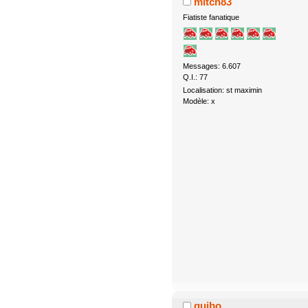
mitch83
Fiatiste fanatique
Messages: 6.607
Q.I.: 77
Localisation: st maximin
Modèle: x
guibo