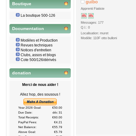
guibo
Boutique
Apprenti Fiatiste
La boutique 500-126
Messages: 177
Q.I.: 0
Documentation
Localisation: muret
Modèle: 110F otto bulloni
Modèles et Production
Revues techniques
Notices d'entretien
Clubs, assos et blogs
Cote 500/126/dérivés
donation
Merci de nous aider !
Allez hop, des sousous !
Year 2026 Goal:
€50.00
Due Date:
déc 31
Total Receipts:
€60.00
PayPal Fees:
€4.21
Net Balance:
€55.79
Above Goal:
€5.79