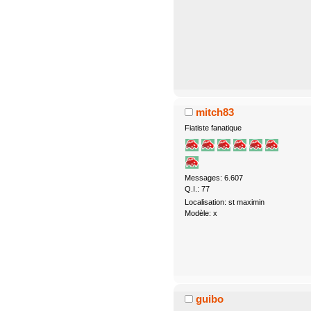
mitch83
Fiatiste fanatique
Messages: 6.607
Q.I.: 77
Localisation: st maximin
Modèle: x
guibo