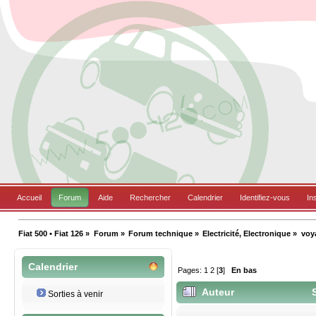
Accueil
Forum
Aide
Rechercher
Calendrier
Identifiez-vous
In
Fiat 500 • Fiat 126
»
Forum
»
Forum technique
»
Electricité, Electronique
»
voy
Calendrier
Pages:
1
2
[
3
]
En bas
Auteur
S
Sorties à venir