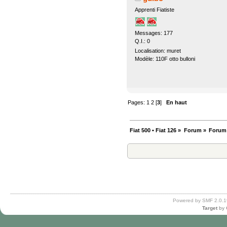
Apprenti Fiatiste
Messages: 177
Q.I.: 0
Localisation: muret
Modèle: 110F otto bulloni
Pages:
1
2
[
3
]
En haut
Fiat 500 • Fiat 126
»
Forum
»
Forum
Powered by SMF 2.0.1
Target
by