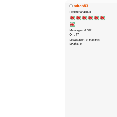
mitch83
Fiatiste fanatique
Messages: 6.607
Q.I.: 77
Localisation: st maximin
Modèle: x