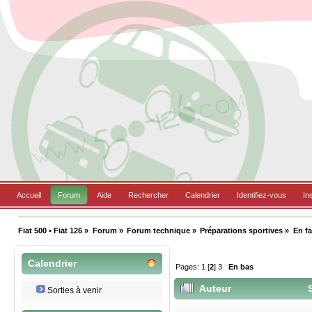
Accueil
Forum
Aide
Rechercher
Calendrier
Identifiez-vous
In
Fiat 500 • Fiat 126
»
Forum
»
Forum technique
»
Préparations sportives
»
En fa
Calendrier
Pages:
1
[
2
]
3
En bas
Auteur
S
Sorties à venir