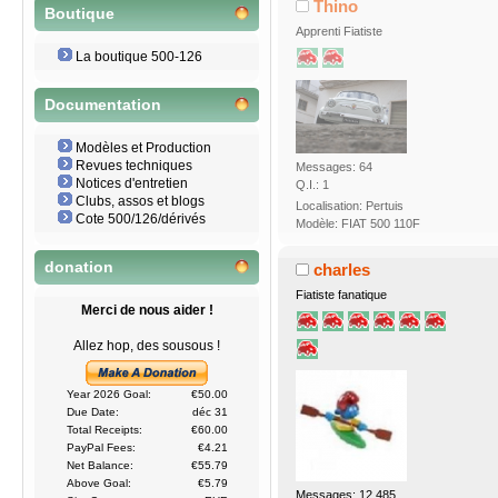
Thino
Boutique
Apprenti Fiatiste
La boutique 500-126
Documentation
Modèles et Production
Revues techniques
Messages: 64
Notices d'entretien
Q.I.: 1
Clubs, assos et blogs
Localisation: Pertuis
Cote 500/126/dérivés
Modèle: FIAT 500 110F
donation
charles
Fiatiste fanatique
Merci de nous aider !
Allez hop, des sousous !
Year 2026 Goal:
€50.00
Due Date:
déc 31
Total Receipts:
€60.00
PayPal Fees:
€4.21
Net Balance:
€55.79
Above Goal:
€5.79
Messages: 12.485