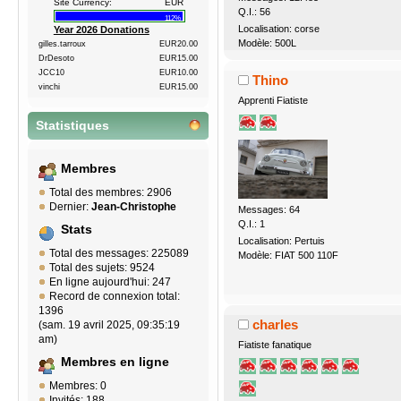
Site Currency:
EUR
Q.I.: 56
112%
Localisation: corse
Year 2026 Donations
Modèle: 500L
gilles.tarroux
EUR20.00
DrDesoto
EUR15.00
JCC10
EUR10.00
Thino
vinchi
EUR15.00
Apprenti Fiatiste
Statistiques
Membres
Total des membres: 2906
Dernier:
Jean-Christophe
Messages: 64
Q.I.: 1
Stats
Localisation: Pertuis
Total des messages: 225089
Modèle: FIAT 500 110F
Total des sujets: 9524
En ligne aujourd'hui: 247
Record de connexion total:
1396
charles
(sam. 19 avril 2025, 09:35:19
am)
Fiatiste fanatique
Membres en ligne
Membres: 0
Invités: 188