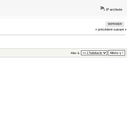
IP archivée
IMPRIMER
« précédent
suivant »
Aller à: