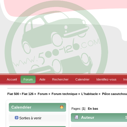
Accueil
Forum
Aide
Rechercher
Calendrier
Identifiez-vous
In
Fiat 500 • Fiat 126
»
Forum
»
Forum technique
»
L'habitacle
»
Pièce caoutchouc
Calendrier
Pages: [
1
]
En bas
Auteur
S
Sorties à venir