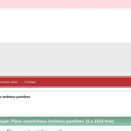
scrivez-vous
Contact
 intérieur portières 
ujet: Pièce caoutchouc intérieur portières (Lu 1412 fois)