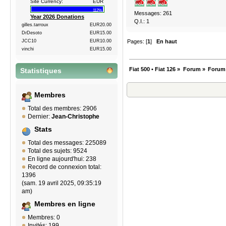
Site Currency:
EUR
112%
Messages: 261
Year 2026 Donations
Q.I.: 1
gilles.tarroux
EUR20.00
DrDesoto
EUR15.00
Pages: [
1
]
En haut
JCC10
EUR10.00
vinchi
EUR15.00
Fiat 500 • Fiat 126
»
Forum
»
Forum
Statistiques
Membres
Total des membres: 2906
Dernier:
Jean-Christophe
Stats
Total des messages: 225089
Total des sujets: 9524
En ligne aujourd'hui: 238
Record de connexion total:
1396
(sam. 19 avril 2025, 09:35:19
am)
Membres en ligne
Membres: 0
Invités: 199