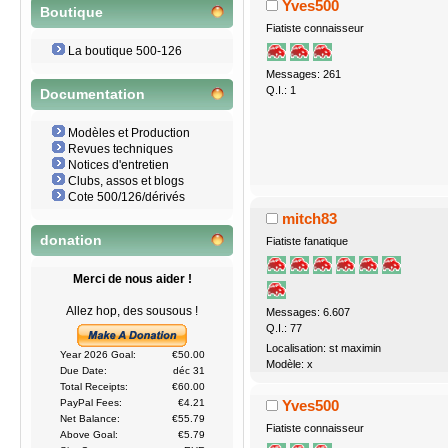
Yves500
Boutique
Fiatiste connaisseur
La boutique 500-126
Messages: 261
Q.I.: 1
Documentation
Modèles et Production
Revues techniques
Notices d'entretien
Clubs, assos et blogs
Cote 500/126/dérivés
mitch83
donation
Fiatiste fanatique
Merci de nous aider !
Allez hop, des sousous !
Messages: 6.607
Q.I.: 77
Localisation: st maximin
Year 2026 Goal:
€50.00
Modèle: x
Due Date:
déc 31
Total Receipts:
€60.00
Yves500
PayPal Fees:
€4.21
Net Balance:
€55.79
Fiatiste connaisseur
Above Goal:
€5.79