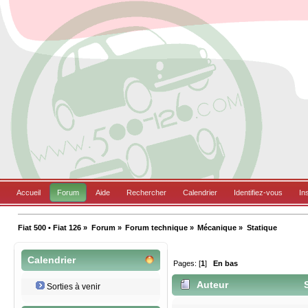
Accueil
Forum
Aide
Rechercher
Calendrier
Identifiez-vous
In
Fiat 500 • Fiat 126
»
Forum
»
Forum technique
»
Mécanique
»
Statique 
Calendrier
Pages: [
1
]
En bas
Auteur
S
Sorties à venir