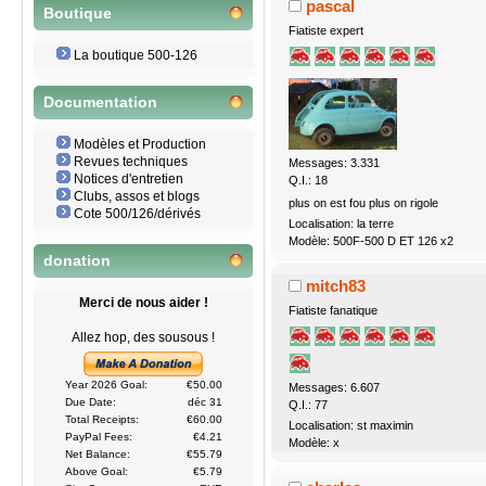
pascal
Boutique
Fiatiste expert
La boutique 500-126
Documentation
Modèles et Production
Revues techniques
Messages: 3.331
Notices d'entretien
Q.I.: 18
Clubs, assos et blogs
plus on est fou plus on rigole
Cote 500/126/dérivés
Localisation: la terre
Modèle: 500F-500 D ET 126 x2
donation
mitch83
Merci de nous aider !
Fiatiste fanatique
Allez hop, des sousous !
Year 2026 Goal:
€50.00
Messages: 6.607
Due Date:
déc 31
Q.I.: 77
Total Receipts:
€60.00
Localisation: st maximin
PayPal Fees:
€4.21
Modèle: x
Net Balance:
€55.79
Above Goal:
€5.79