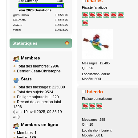
charles
Site Currency:
EUR
112%
Fiatiste fanatique
Year 2026 Donations
gilles.tarroux
EUR20.00
DrDesoto
EUR15.00
JCC10
EUR10.00
vinchi
EUR15.00
Statistiques
Membres
Messages: 12.485
Total des membres: 2906
Q.I.: 56
Dernier:
Jean-Christophe
Localisation: corse
Stats
Modèle: 500L
Total des messages: 225080
bdeedo
Total des sujets: 9524
En ligne aujourd'hui: 220
Fiatiste connaisseur
Record de connexion total:
1396
(sam. 19 avril 2025, 09:35:19
am)
Messages: 288
Membres en ligne
Q.I.: 10
Localisation: Lorient
Membres: 1
Modèle: 500 L
Invités: 189