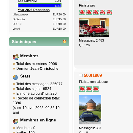
Site Currency:
EUR
Fiatiste pro
112%
Year 2026 Donations
gilles.tarroux
EUR20.00
DrDesoto
EUR15.00
JCC10
EUR10.00
vinchi
EUR15.00
Messages: 2.483
Statistiques
Q.I.: 26
Membres
Total des membres: 2906
Dernier:
Jean-Christophe
500f1969
Stats
Fiatiste connaisseur
Total des messages: 225077
Total des sujets: 9524
En ligne aujourd'hui: 220
Record de connexion total:
1396
(sam. 19 avril 2025, 09:35:19
am)
Membres en ligne
Membres: 0
Messages: 337
Invités: 199
Q.I.: 8