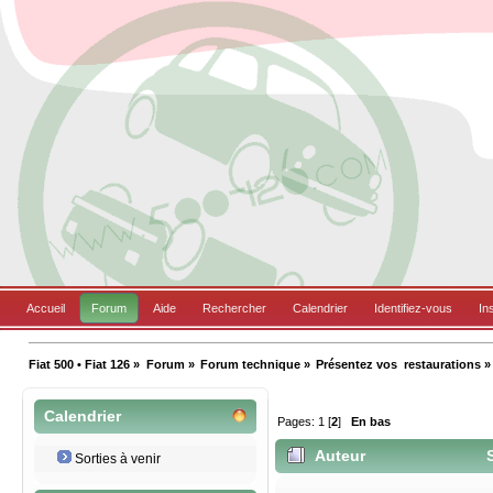
Accueil
Forum
Aide
Rechercher
Calendrier
Identifiez-vous
In
Fiat 500 • Fiat 126
»
Forum
»
Forum technique
»
Présentez vos  restaurations
»
Calendrier
Pages:
1
[
2
]
En bas
Auteur
S
Sorties à venir