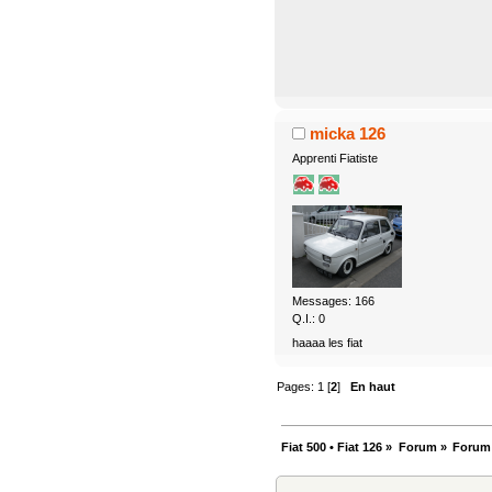
micka 126
Apprenti Fiatiste
Messages: 166
Q.I.: 0
haaaa les fiat
Pages:
1
[
2
]
En haut
Fiat 500 • Fiat 126
»
Forum
»
Forum