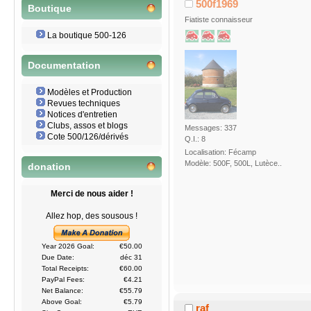
500f1969
Boutique
Fiatiste connaisseur
La boutique 500-126
Documentation
Modèles et Production
Revues techniques
Notices d'entretien
Clubs, assos et blogs
Messages: 337
Cote 500/126/dérivés
Q.I.: 8
Localisation: Fécamp
Modèle: 500F, 500L, Lutèce..
donation
Merci de nous aider !
Allez hop, des sousous !
Year 2026 Goal:
€50.00
Due Date:
déc 31
Total Receipts:
€60.00
PayPal Fees:
€4.21
Net Balance:
€55.79
Above Goal:
€5.79
raf