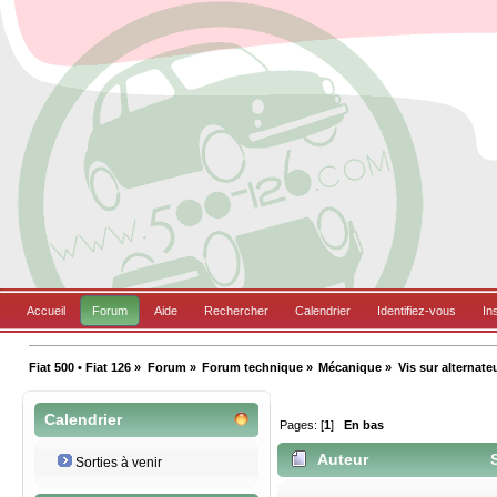
Accueil
Forum
Aide
Rechercher
Calendrier
Identifiez-vous
In
Fiat 500 • Fiat 126
»
Forum
»
Forum technique
»
Mécanique
»
Vis sur alternate
Calendrier
Pages: [
1
]
En bas
Auteur
S
Sorties à venir