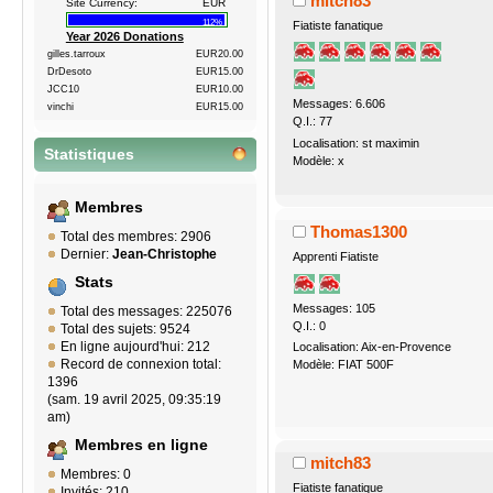
mitch83
Site Currency:
EUR
112%
Fiatiste fanatique
Year 2026 Donations
gilles.tarroux
EUR20.00
DrDesoto
EUR15.00
JCC10
EUR10.00
Messages: 6.606
vinchi
EUR15.00
Q.I.: 77
Localisation: st maximin
Statistiques
Modèle: x
Membres
Thomas1300
Total des membres: 2906
Dernier:
Jean-Christophe
Apprenti Fiatiste
Stats
Messages: 105
Total des messages: 225076
Q.I.: 0
Total des sujets: 9524
En ligne aujourd'hui: 212
Localisation: Aix-en-Provence
Record de connexion total:
Modèle: FIAT 500F
1396
(sam. 19 avril 2025, 09:35:19
am)
Membres en ligne
mitch83
Membres: 0
Fiatiste fanatique
Invités: 210