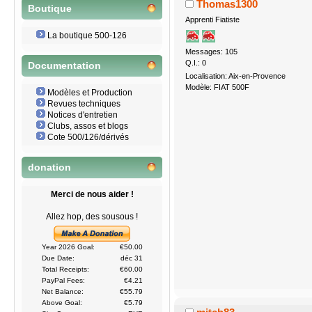
Thomas1300
Boutique
Apprenti Fiatiste
La boutique 500-126
Messages: 105
Q.I.: 0
Documentation
Localisation: Aix-en-Provence
Modèle: FIAT 500F
Modèles et Production
Revues techniques
Notices d'entretien
Clubs, assos et blogs
Cote 500/126/dérivés
donation
Merci de nous aider !
Allez hop, des sousous !
Year 2026 Goal:
€50.00
Due Date:
déc 31
Total Receipts:
€60.00
PayPal Fees:
€4.21
Net Balance:
€55.79
Above Goal:
€5.79