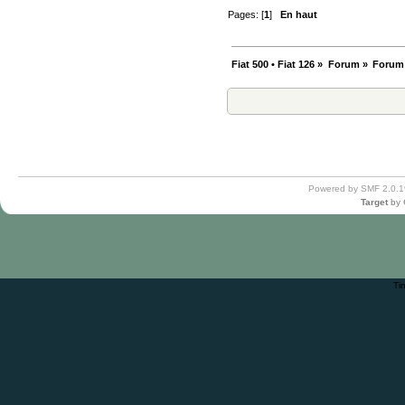
Pages: [
1
]
En haut
Fiat 500 • Fiat 126
»
Forum
»
Forum
Powered by SMF 2.0.1
Target
by
Ti