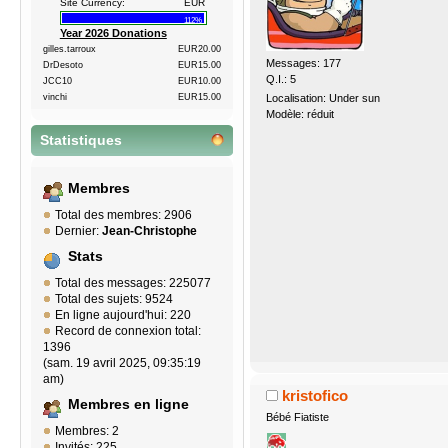
Site Currency:
EUR
112%
Year 2026 Donations
gilles.tarroux
EUR20.00
Messages: 177
DrDesoto
EUR15.00
Q.I.: 5
JCC10
EUR10.00
Localisation: Under sun
vinchi
EUR15.00
Modèle: réduit
Statistiques
Membres
Total des membres: 2906
Dernier:
Jean-Christophe
Stats
Total des messages: 225077
Total des sujets: 9524
En ligne aujourd'hui: 220
Record de connexion total:
1396
(sam. 19 avril 2025, 09:35:19
am)
kristofico
Membres en ligne
Bébé Fiatiste
Membres: 2
Invités: 225