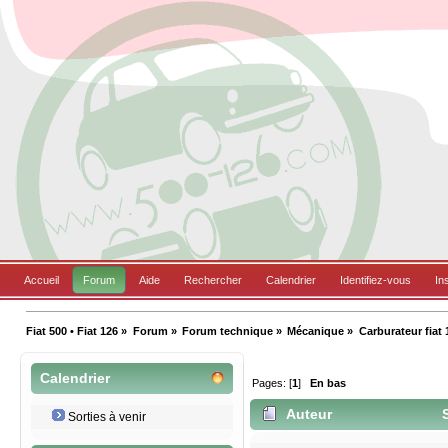
Accueil
Forum
Aide
Rechercher
Calendrier
Identifiez-vous
In
Fiat 500 • Fiat 126
»
Forum
»
Forum technique
»
Mécanique
»
Carburateur fiat
Calendrier
Pages: [
1
]
En bas
Auteur
S
Sorties à venir