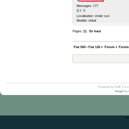
Messages: 177
Q.I.: 5
Localisation: Under sun
Modèle: réduit
Pages: [
1
]
En haut
Fiat 500 • Fiat 126
»
Forum
»
Forum
Powered by SMF 2.0.1
Target
by
Ti