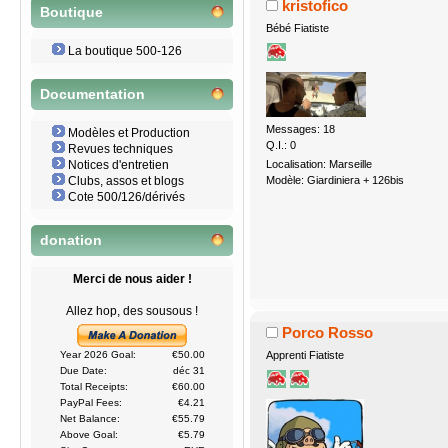
kristofico
Boutique
Bébé Fiatiste
La boutique 500-126
Documentation
Messages: 18
Modèles et Production
Q.I.: 0
Revues techniques
Localisation: Marseille
Notices d'entretien
Modèle: Giardiniera + 126bis
Clubs, assos et blogs
Cote 500/126/dérivés
donation
Merci de nous aider !
Allez hop, des sousous !
Porco Rosso
Apprenti Fiatiste
Year 2026 Goal:
€50.00
Due Date:
déc 31
Total Receipts:
€60.00
PayPal Fees:
€4.21
Net Balance:
€55.79
Above Goal:
€5.79