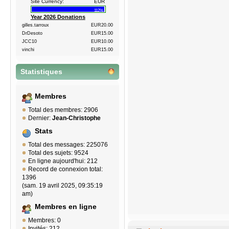
Site Currency:
EUR
112%
Year 2026 Donations
gilles.tarroux
EUR20.00
DrDesoto
EUR15.00
JCC10
EUR10.00
vinchi
EUR15.00
Statistiques
Membres
Total des membres: 2906
Dernier:
Jean-Christophe
Stats
Total des messages: 225076
Total des sujets: 9524
En ligne aujourd'hui: 212
Record de connexion total:
1396
(sam. 19 avril 2025, 09:35:19
am)
Membres en ligne
Membres: 0
Invités: 212