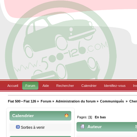
Accueil
Forum
Aide
Rechercher
Calendrier
Identifiez-vous
In
Fiat 500 • Fiat 126
»
Forum
»
Administration du forum
»
Communiqués 
»
Cher
Calendrier
Pages: [
1
]
En bas
Auteur
S
Sorties à venir