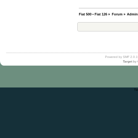
Fiat 500 • Fiat 126
»
Forum
»
Admini
Powered by SMF 2.0.1
Target
by
Ti