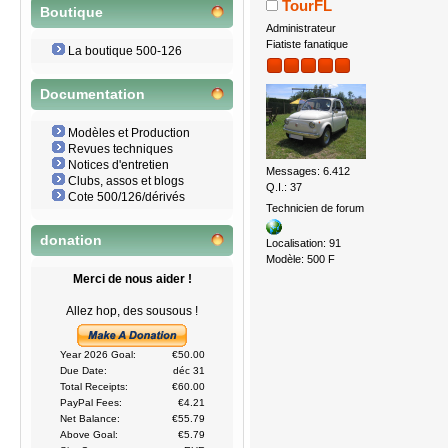
TourFL
Boutique
Administrateur
Fiatiste fanatique
La boutique 500-126
Documentation
Modèles et Production
Revues techniques
Notices d'entretien
Messages: 6.412
Clubs, assos et blogs
Q.I.: 37
Cote 500/126/dérivés
Technicien de forum
donation
Localisation: 91
Modèle: 500 F
Merci de nous aider !
Allez hop, des sousous !
Year 2026 Goal:
€50.00
Due Date:
déc 31
Total Receipts:
€60.00
PayPal Fees:
€4.21
Net Balance:
€55.79
Above Goal:
€5.79