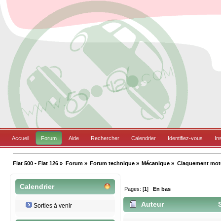
Accueil
Forum
Aide
Rechercher
Calendrier
Identifiez-vous
In
Fiat 500 • Fiat 126
»
Forum
»
Forum technique
»
Mécanique
»
Claquement mot
Calendrier
Pages: [
1
]
En bas
Auteur
S
Sorties à venir