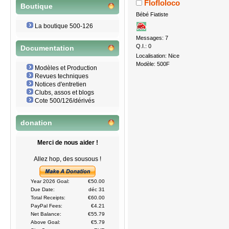
Flofloloco
Boutique
Bébé Fiatiste
La boutique 500-126
Messages: 7
Q.I.: 0
Documentation
Localisation: Nice
Modèle: 500F
Modèles et Production
Revues techniques
Notices d'entretien
Clubs, assos et blogs
Cote 500/126/dérivés
donation
Merci de nous aider !
Allez hop, des sousous !
Year 2026 Goal:
€50.00
Due Date:
déc 31
Total Receipts:
€60.00
PayPal Fees:
€4.21
Net Balance:
€55.79
Above Goal:
€5.79