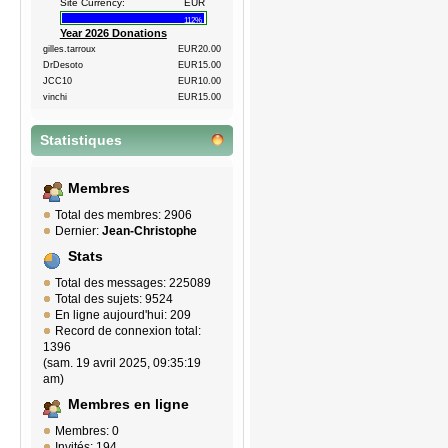
Site Currency:
EUR
112%
Year 2026 Donations
gilles.tarroux
EUR20.00
DrDesoto
EUR15.00
JCC10
EUR10.00
vinchi
EUR15.00
Statistiques
Membres
Total des membres: 2906
Dernier:
Jean-Christophe
Stats
Total des messages: 225089
Total des sujets: 9524
En ligne aujourd'hui: 209
Record de connexion total:
1396
(sam. 19 avril 2025, 09:35:19
am)
Membres en ligne
Membres: 0
Invités: 194