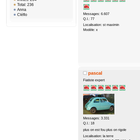
Total: 236
Anna
Messages: 6.607
Cléflo
Q.I.: 77
Localisation: st maximin
Modèle: x
pascal
Fiatiste expert
Messages: 3.331
Q.I.: 18
plus on est fou plus on rigole
Localisation: la terre