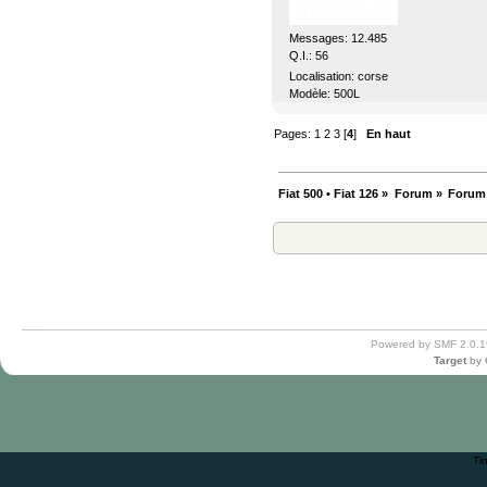
Messages: 12.485
Q.I.: 56
Localisation: corse
Modèle: 500L
Pages:
1
2
3
[
4
]
En haut
Fiat 500 • Fiat 126
»
Forum
»
Forum
Powered by SMF 2.0.1
Target
by
Ti