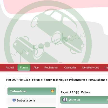
Accueil
Forum
Aide
Rechercher
Calendrier
Identifiez-vous
In
Fiat 500 • Fiat 126
»
Forum
»
Forum technique
»
Présentez vos  restaurations
»
Calendrier
Pages:
1
2
3
[
4
]
En bas
Auteur
S
Sorties à venir