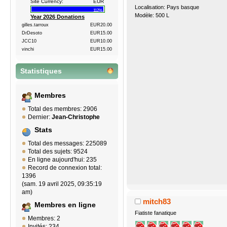
Site Currency:
EUR
Localisation: Pays basque
112%
Modèle: 500 L
Year 2026 Donations
gilles.tarroux
EUR20.00
DrDesoto
EUR15.00
JCC10
EUR10.00
vinchi
EUR15.00
Statistiques
Membres
Total des membres: 2906
Dernier:
Jean-Christophe
Stats
Total des messages: 225089
Total des sujets: 9524
En ligne aujourd'hui: 235
Record de connexion total:
1396
(sam. 19 avril 2025, 09:35:19
am)
mitch83
Membres en ligne
Fiatiste fanatique
Membres: 2
Invités: 234