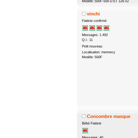
Modèle: 500F-500 D ET 126 x2
vinchi
Fiatiste confirmé
Messages: 1.492
Q.I.: 11
Petit nouveau
Localisation: mennecy
Modèle: 500F
Concombre masque
Bébé Fiatiste
Messages: 40