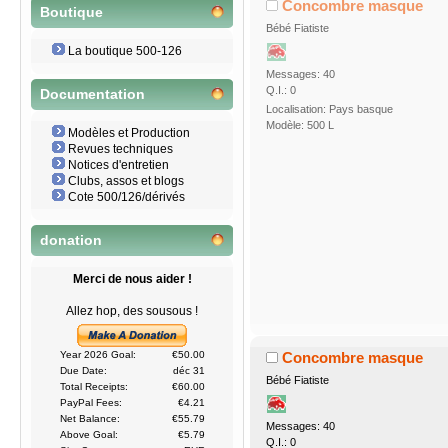
Concombre masque
Boutique
Bébé Fiatiste
La boutique 500-126
Messages: 40
Q.I.: 0
Documentation
Localisation: Pays basque
Modèle: 500 L
Modèles et Production
Revues techniques
Notices d'entretien
Clubs, assos et blogs
Cote 500/126/dérivés
donation
Merci de nous aider !
Allez hop, des sousous !
Concombre masque
Year 2026 Goal:
€50.00
Due Date:
déc 31
Bébé Fiatiste
Total Receipts:
€60.00
PayPal Fees:
€4.21
Net Balance:
€55.79
Messages: 40
Above Goal:
€5.79
Q.I.: 0