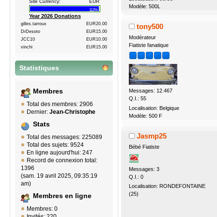
Site Currency:
EUR
Modèle: 500L
112%
Year 2026 Donations
gilles.tarroux
EUR20.00
tony500
DrDesoto
EUR15.00
Modérateur
JCC10
EUR10.00
Fiatiste fanatique
vinchi
EUR15.00
Statistiques
Membres
Messages: 12.467
Q.I.: 55
Total des membres: 2906
Localisation: Belgique
Dernier:
Jean-Christophe
Modèle: 500 F
Stats
Jasmp25
Total des messages: 225089
Total des sujets: 9524
Bébé Fiatiste
En ligne aujourd'hui: 247
Record de connexion total:
1396
Messages: 3
(sam. 19 avril 2025, 09:35:19
Q.I.: 0
am)
Localisation: RONDEFONTAINE
(25)
Membres en ligne
Membres: 0
Invités: 220