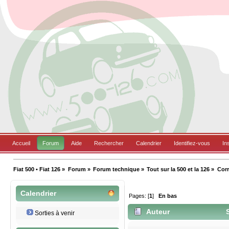
Accueil
Forum
Aide
Rechercher
Calendrier
Identifiez-vous
In
Fiat 500 • Fiat 126
»
Forum
»
Forum technique
»
Tout sur la 500 et la 126
»
Corr
Calendrier
Pages: [
1
]
En bas
Auteur
S
Sorties à venir