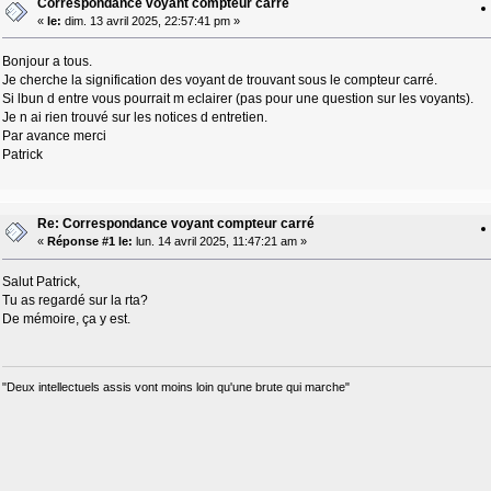
Correspondance voyant compteur carré
«
le:
dim. 13 avril 2025, 22:57:41 pm »
Bonjour a tous.
Je cherche la signification des voyant de trouvant sous le compteur carré.
Si lbun d entre vous pourrait m eclairer (pas pour une question sur les voyants).
Je n ai rien trouvé sur les notices d entretien.
Par avance merci
Patrick
Re: Correspondance voyant compteur carré
«
Réponse #1 le:
lun. 14 avril 2025, 11:47:21 am »
Salut Patrick,
Tu as regardé sur la rta?
De mémoire, ça y est.
"Deux intellectuels assis vont moins loin qu'une brute qui marche"