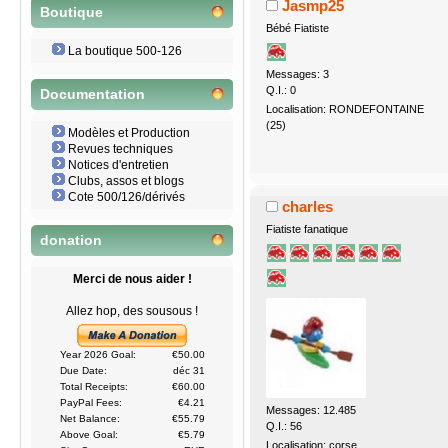
Jasmp25
Boutique
Bébé Fiatiste
La boutique 500-126
Messages: 3
Q.I.: 0
Documentation
Localisation: RONDEFONTAINE
(25)
Modèles et Production
Revues techniques
Notices d'entretien
Clubs, assos et blogs
Cote 500/126/dérivés
charles
Fiatiste fanatique
donation
Merci de nous aider !
Allez hop, des sousous !
Year 2026 Goal:
€50.00
Due Date:
déc 31
Total Receipts:
€60.00
PayPal Fees:
€4.21
Messages: 12.485
Net Balance:
€55.79
Q.I.: 56
Above Goal:
€5.79
Localisation: corse