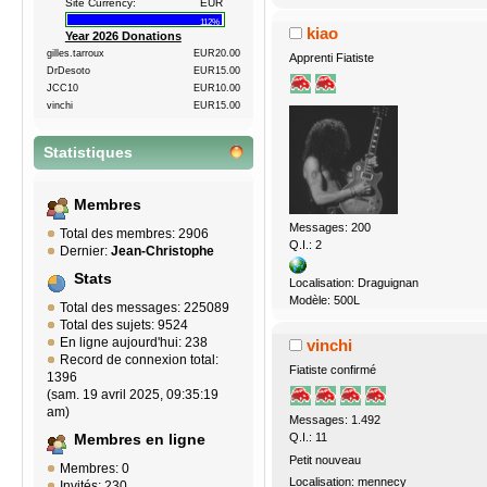
Site Currency:
EUR
112%
kiao
Year 2026 Donations
gilles.tarroux
EUR20.00
Apprenti Fiatiste
DrDesoto
EUR15.00
JCC10
EUR10.00
vinchi
EUR15.00
Statistiques
Membres
Messages: 200
Total des membres: 2906
Q.I.: 2
Dernier:
Jean-Christophe
Stats
Localisation: Draguignan
Modèle: 500L
Total des messages: 225089
Total des sujets: 9524
En ligne aujourd'hui: 238
vinchi
Record de connexion total:
Fiatiste confirmé
1396
(sam. 19 avril 2025, 09:35:19
am)
Messages: 1.492
Q.I.: 11
Membres en ligne
Petit nouveau
Membres: 0
Localisation: mennecy
Invités: 230