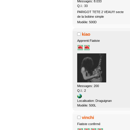
Messages: 8.033
Q.I.: 33
PARIGOT TETE 2 VEAU!!! secte
de la bobine simple
Modèle: 500D
kiao
Apprenti Fiatiste
Messages: 200
Q.I.: 2
Localisation: Draguignan
Modèle: 500L
vinchi
Fiatiste confirmé