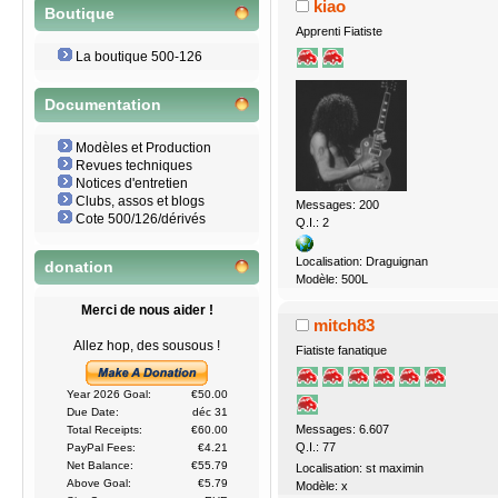
kiao
Boutique
Apprenti Fiatiste
La boutique 500-126
Documentation
Modèles et Production
Revues techniques
Notices d'entretien
Clubs, assos et blogs
Messages: 200
Cote 500/126/dérivés
Q.I.: 2
Localisation: Draguignan
donation
Modèle: 500L
Merci de nous aider !
mitch83
Allez hop, des sousous !
Fiatiste fanatique
Year 2026 Goal:
€50.00
Due Date:
déc 31
Messages: 6.607
Total Receipts:
€60.00
Q.I.: 77
PayPal Fees:
€4.21
Net Balance:
€55.79
Localisation: st maximin
Above Goal:
€5.79
Modèle: x