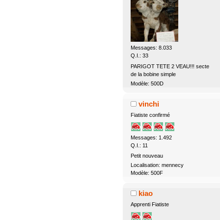
Messages: 8.033
Q.I.: 33
PARIGOT TETE 2 VEAU!!! secte
de la bobine simple
Modèle: 500D
vinchi
Fiatiste confirmé
Messages: 1.492
Q.I.: 11
Petit nouveau
Localisation: mennecy
Modèle: 500F
kiao
Apprenti Fiatiste