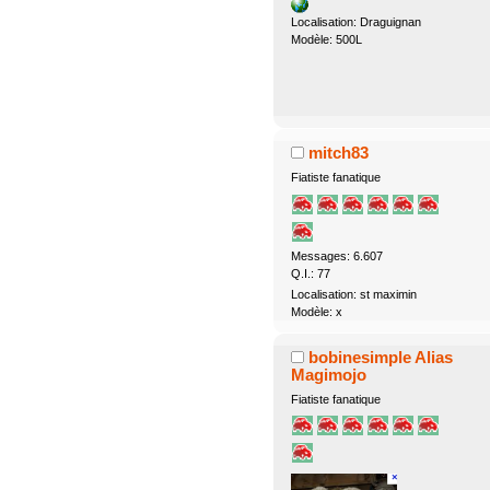
Localisation: Draguignan
Modèle: 500L
mitch83
Fiatiste fanatique
Messages: 6.607
Q.I.: 77
Localisation: st maximin
Modèle: x
bobinesimple Alias
Magimojo
Fiatiste fanatique