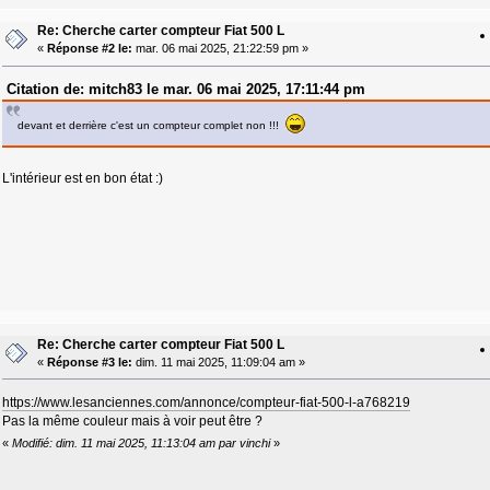
Re: Cherche carter compteur Fiat 500 L
«
Réponse #2 le:
mar. 06 mai 2025, 21:22:59 pm »
Citation de: mitch83 le mar. 06 mai 2025, 17:11:44 pm
devant et derrière c'est un compteur complet non !!!
L'intérieur est en bon état :)
Re: Cherche carter compteur Fiat 500 L
«
Réponse #3 le:
dim. 11 mai 2025, 11:09:04 am »
https://www.lesanciennes.com/annonce/compteur-fiat-500-l-a768219
Pas la même couleur mais à voir peut être ?
«
Modifié: dim. 11 mai 2025, 11:13:04 am par vinchi
»