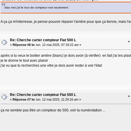
kiao moi j'ai le tour de compteur noir seulement
A ça ça m'interresse, je pense pouvoir réparer l'arrière pour que ça tienne, mais l'
Re: Cherche carter compteur Fiat 500 L
«
Réponse #6 le:
lun. 12 mai 2025, 07:18:22 am »
après si tu veux le boitier arrière (blanc) je dois avoir (à vérifier) en fait j'ai les
je te donne le tout avec plaisir
j'ai vu que tu recherches une vitre je dois avoir rester à voir l'état
Re: Cherche carter compteur Fiat 500 L
«
Réponse #7 le:
lun. 12 mai 2025, 11:29:16 am »
ça ne semble pas être un compteur de 500, voir la numérotation ...