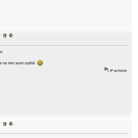
r.
re ne rien avoir oublié
IP archivée