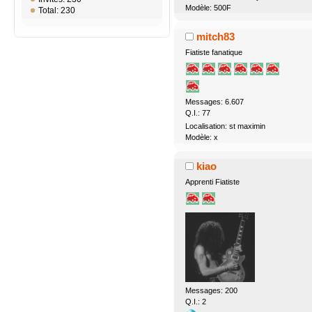
Modèle: 500F
Total: 230
mitch83
Fiatiste fanatique
Messages: 6.607
Q.I.: 77
Localisation: st maximin
Modèle: x
kiao
Apprenti Fiatiste
Messages: 200
Q.I.: 2