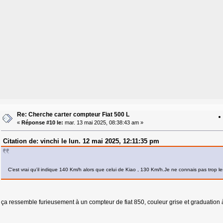
Re: Cherche carter compteur Fiat 500 L
«
Réponse #10 le:
mar. 13 mai 2025, 08:38:43 am »
Citation de: vinchi le lun. 12 mai 2025, 12:11:35 pm
C'est vrai qu'il indique 140 Km/h alors que celui de Kiao , 130 Km/h.Je ne connais pas trop l
ça ressemble furieusement à un compteur de fiat 850, couleur grise et graduation