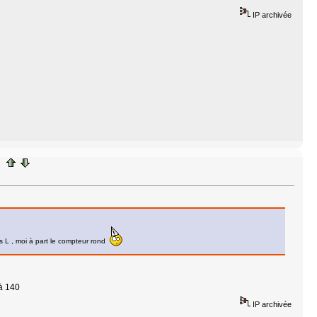
IP archivée
es L , moi à part le compteur rond
 à 140
IP archivée