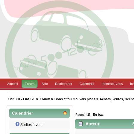
Accueil
Forum
Aide
Rechercher
Calendrier
Identifiez-vous
In
Fiat 500 • Fiat 126
»
Forum
»
Bons et/ou mauvais plans
»
Achats, Ventes, Rech
Calendrier
Pages: [
1
]
En bas
Auteur
S
Sorties à venir