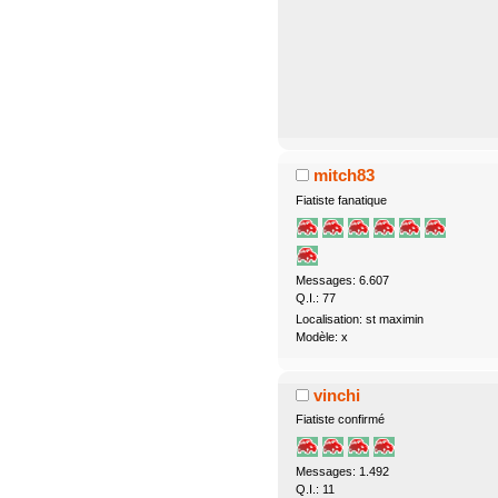
mitch83
Fiatiste fanatique
Messages: 6.607
Q.I.: 77
Localisation: st maximin
Modèle: x
vinchi
Fiatiste confirmé
Messages: 1.492
Q.I.: 11