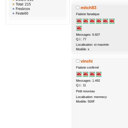
Total: 215
mitch83
Fredzcox
Feste60
Fiatiste fanatique
Messages: 6.607
Q.I.: 77
Localisation: st maximin
Modèle: x
vinchi
Fiatiste confirmé
Messages: 1.492
Q.I.: 11
Petit nouveau
Localisation: mennecy
Modèle: 500F