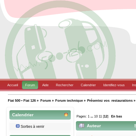
Accueil
Forum
Aide
Rechercher
Calendrier
Identifiez-vous
In
Fiat 500 • Fiat 126
»
Forum
»
Forum technique
»
Présentez vos  restaurations
»
Calendrier
Pages:
1
...
10
11
[
12
]
En bas
Auteur
S
Sorties à venir