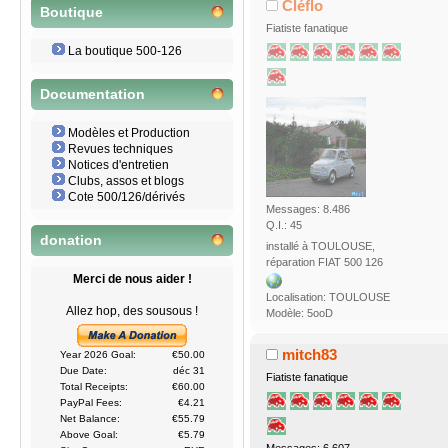
Cléflo
Boutique
Fiatiste fanatique
La boutique 500-126
Documentation
Modèles et Production
Revues techniques
Notices d'entretien
Clubs, assos et blogs
Cote 500/126/dérivés
Messages: 8.486
Q.I.: 45
donation
installé à TOULOUSE,
réparation FIAT 500 126
Merci de nous aider !
Localisation: TOULOUSE
Allez hop, des sousous !
Modèle: 5ooD
mitch83
Year 2026 Goal:
€50.00
Due Date:
déc 31
Fiatiste fanatique
Total Receipts:
€60.00
PayPal Fees:
€4.21
Net Balance:
€55.79
Above Goal:
€5.79