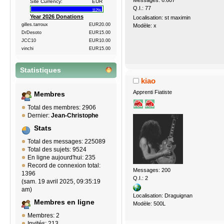
Messages: 6.607
Site Currency:
EUR
Q.I.: 77
112%
Year 2026 Donations
Localisation: st maximin
gilles.tarroux
EUR20.00
Modèle: x
DrDesoto
EUR15.00
JCC10
EUR10.00
vinchi
EUR15.00
Statistiques
kiao
Apprenti Fiatiste
Membres
Total des membres: 2906
Dernier:
Jean-Christophe
Stats
Total des messages: 225089
Total des sujets: 9524
En ligne aujourd'hui: 235
Record de connexion total:
Messages: 200
1396
Q.I.: 2
(sam. 19 avril 2025, 09:35:19
am)
Localisation: Draguignan
Membres en ligne
Modèle: 500L
Membres: 2
Invités: 213