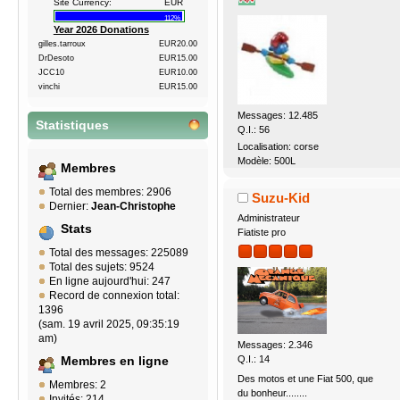
Site Currency:
EUR
112%
Year 2026 Donations
gilles.tarroux
EUR20.00
DrDesoto
EUR15.00
JCC10
EUR10.00
vinchi
EUR15.00
Messages: 12.485
Statistiques
Q.I.: 56
Localisation: corse
Modèle: 500L
Membres
Total des membres: 2906
Suzu-Kid
Dernier:
Jean-Christophe
Administrateur
Stats
Fiatiste pro
Total des messages: 225089
Total des sujets: 9524
En ligne aujourd'hui: 247
Record de connexion total:
1396
(sam. 19 avril 2025, 09:35:19
am)
Messages: 2.346
Q.I.: 14
Membres en ligne
Des motos et une Fiat 500, que
Membres: 2
du bonheur........
Invités: 214