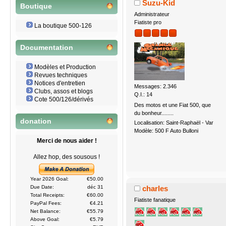
Suzu-Kid
Boutique
Administrateur
Fiatiste pro
La boutique 500-126
Documentation
Modèles et Production
Revues techniques
Notices d'entretien
Messages: 2.346
Clubs, assos et blogs
Q.I.: 14
Cote 500/126/dérivés
Des motos et une Fiat 500, que
du bonheur........
donation
Localisation: Saint-Raphaël - Var
Modèle: 500 F Auto Bulloni
Merci de nous aider !
Allez hop, des sousous !
Year 2026 Goal:
€50.00
charles
Due Date:
déc 31
Total Receipts:
€60.00
Fiatiste fanatique
PayPal Fees:
€4.21
Net Balance:
€55.79
Above Goal:
€5.79