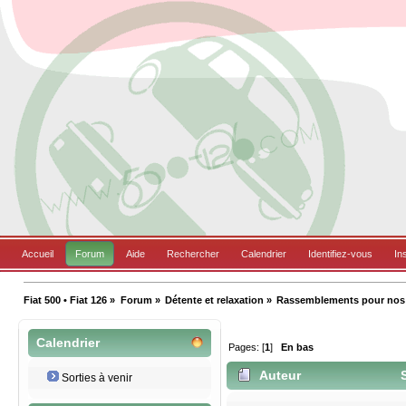
Accueil
Forum
Aide
Rechercher
Calendrier
Identifiez-vous
In
Fiat 500 • Fiat 126
»
Forum
»
Détente et relaxation
»
Rassemblements pour nos B
Calendrier
Pages: [
1
]
En bas
Auteur
S
Sorties à venir