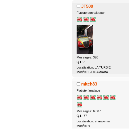
JF500
Fiatiste connaisseur
Messages: 320
Q.I.: 3
Localisation: LA TURBIE
Modèle: F/L/GAM/ABA
mitch83
Fiatiste fanatique
Messages: 6.607
Q.I.: 77
Localisation: st maximin
Modèle: x