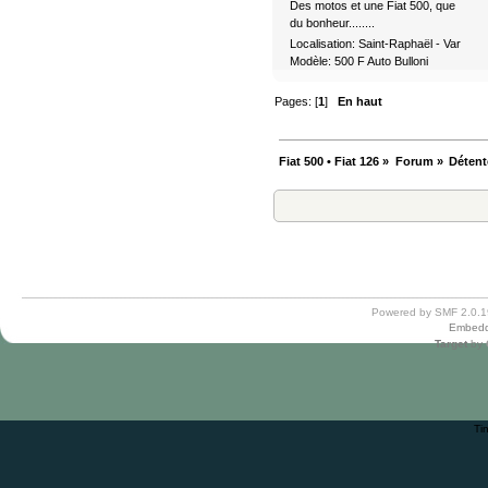
Des motos et une Fiat 500, que
du bonheur........
Localisation: Saint-Raphaël - Var
Modèle: 500 F Auto Bulloni
Pages: [
1
]
En haut
Fiat 500 • Fiat 126
»
Forum
»
Détent
Powered by SMF 2.0.1
Embedd
Target
by
Ti