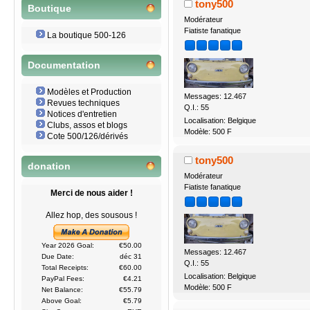
tony500
Boutique
Modérateur
Fiatiste fanatique
La boutique 500-126
Documentation
Modèles et Production
Messages: 12.467
Revues techniques
Q.I.: 55
Notices d'entretien
Localisation: Belgique
Clubs, assos et blogs
Modèle: 500 F
Cote 500/126/dérivés
tony500
donation
Modérateur
Fiatiste fanatique
Merci de nous aider !
Allez hop, des sousous !
Year 2026 Goal:
€50.00
Messages: 12.467
Due Date:
déc 31
Q.I.: 55
Total Receipts:
€60.00
Localisation: Belgique
PayPal Fees:
€4.21
Modèle: 500 F
Net Balance:
€55.79
Above Goal:
€5.79