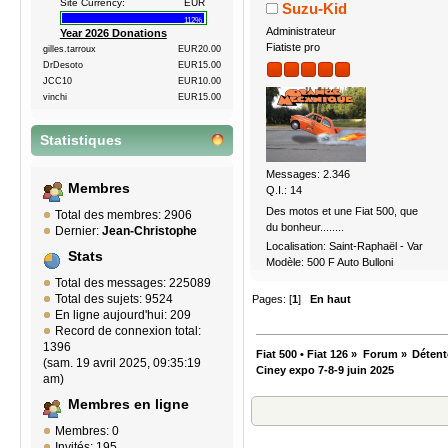
Site Currency:
EUR
Suzu-Kid
112%
Administrateur
Year 2026 Donations
Fiatiste pro
gilles.tarroux
EUR20.00
DrDesoto
EUR15.00
JCC10
EUR10.00
vinchi
EUR15.00
Statistiques
Messages: 2.346
Membres
Q.I.: 14
Des motos et une Fiat 500, que
Total des membres: 2906
du bonheur........
Dernier:
Jean-Christophe
Localisation: Saint-Raphaël - Var
Stats
Modèle: 500 F Auto Bulloni
Total des messages: 225089
Total des sujets: 9524
Pages: [
1
]
En haut
En ligne aujourd'hui: 209
Record de connexion total:
1396
Fiat 500 • Fiat 126
»
Forum
»
Détent
(sam. 19 avril 2025, 09:35:19
Ciney expo 7-8-9 juin 2025
am)
Membres en ligne
Membres: 0
Invités: 195