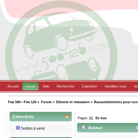
Accueil
Forum
Aide
Rechercher
Calendrier
Identifiez-vous
In
Fiat 500 • Fiat 126
»
Forum
»
Détente et relaxation
»
Rassemblements pour nos B
Calendrier
Pages: [
1
]
En bas
Auteur
S
Sorties à venir