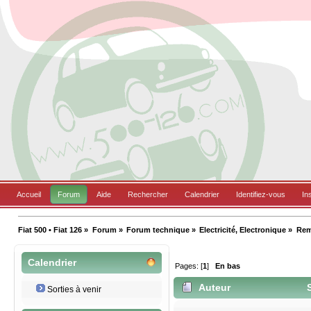
Accueil
Forum
Aide
Rechercher
Calendrier
Identifiez-vous
In
Fiat 500 • Fiat 126
»
Forum
»
Forum technique
»
Electricité, Electronique
»
Rem
Calendrier
Pages: [
1
]
En bas
Auteur
S
Sorties à venir
fois)