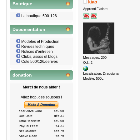
kiao
Boutique
Apprenti Fiatiste
La boutique 500-126
Documentation
Modèles et Production
Revues techniques
Notices d'entretien
Clubs, assos et blogs
Messages: 200
Cote 500/126/dérivés
Q.I.: 2
Localisation: Draguignan
donation
Modèle: 500L
Merci de nous aider !
Allez hop, des sousous !
Year 2026 Goal:
€50.00
Due Date:
déc 31
Total Receipts:
€60.00
PayPal Fees:
€4.21
Net Balance:
€55.79
Above Goal:
€5.79