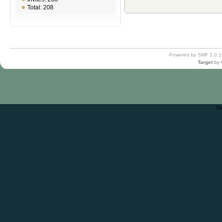
Total: 208
Powered by SMF 2.0.1
Target
by
Ti