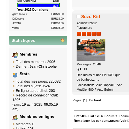
Site Currency:
EUR
112%
Year 2026 Donations
gilles.tarroux
EUR20.00
Suzu-Kid
DrDesoto
EUR15.00
Administrateur
JCC10
EUR10.00
Fiatiste pro
vinchi
EUR15.00
Statistiques
Membres
Total des membres: 2906
Messages: 2.346
Dernier:
Jean-Christophe
Q.I.: 14
Stats
Des motos et une Fiat 500, que
du bonheur........
Total des messages: 225082
Localisation: Saint-Raphaël - Var
Total des sujets: 9524
Modèle: 500 F Auto Bulloni
En ligne aujourd'hui: 203
Record de connexion total:
1396
Pages: [
1
]
En haut
(sam. 19 avril 2025, 09:35:19
am)
Fiat 500 • Fiat 126
»
Forum
»
Forum
Membres en ligne
Remplacer les condensateurs (voir 
Membres: 0
Invités: 208