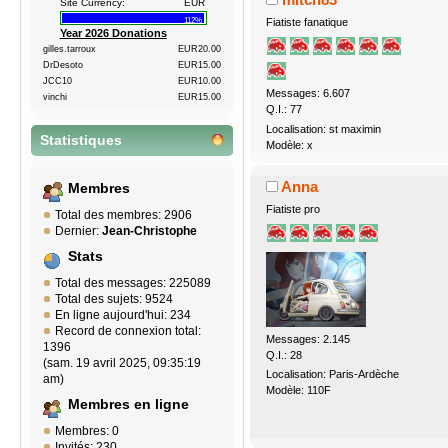
Site Currency:
EUR
Fiatiste fanatique
112%
Year 2026 Donations
gilles.tarroux
EUR20.00
DrDesoto
EUR15.00
JCC10
EUR10.00
Messages: 6.607
vinchi
EUR15.00
Q.I.: 77
Localisation: st maximin
Statistiques
Modèle: x
Anna
Membres
Fiatiste pro
Total des membres: 2906
Dernier:
Jean-Christophe
Stats
Total des messages: 225089
Total des sujets: 9524
En ligne aujourd'hui: 234
Record de connexion total:
Messages: 2.145
1396
Q.I.: 28
(sam. 19 avril 2025, 09:35:19
Localisation: Paris-Ardèche
am)
Modèle: 110F
Membres en ligne
Membres: 0
Invités: 230