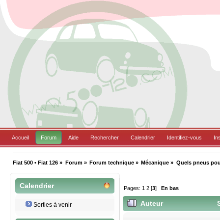
Accueil
Forum
Aide
Rechercher
Calendrier
Identifiez-vous
In
Fiat 500 • Fiat 126
»
Forum
»
Forum technique
»
Mécanique
»
Quels pneus pou
Calendrier
Pages:
1
2
[
3
]
En bas
Auteur
S
Sorties à venir