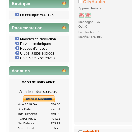
CityHunter
Boutique
Apprenti Fiatiste
La boutique 500-126
Messages: 137
Q.I.: 0
Documentation
Localisation: 78
Modèle: 126-BIS
Modèles et Production
Revues techniques
Notices d'entretien
Clubs, assos et blogs
Cote 500/126/dérivés
donation
Merci de nous aider !
Allez hop, des sousous !
Year 2026 Goal:
€50.00
Due Date:
déc 31
Total Receipts:
€60.00
PayPal Fees:
€4.21
Net Balance:
€55.79
Above Goal:
€5.79
mitch83