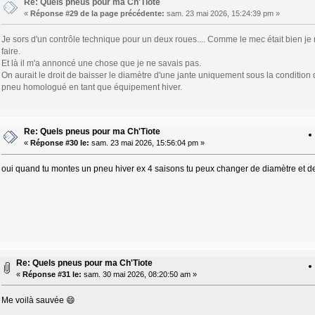
Re: Quels pneus pour ma Ch'Tiote
«
Réponse #29 de la page précédente:
sam. 23 mai 2026, 15:24:39 pm »
Je sors d'un contrôle technique pour un deux roues.... Comme le mec était bien je
faire.
Et là il m'a annoncé une chose que je ne savais pas.
On aurait le droit de baisser le diamètre d'une jante uniquement sous la condition
pneu homologué en tant que équipement hiver.
Re: Quels pneus pour ma Ch'Tiote
«
Réponse #30 le:
sam. 23 mai 2026, 15:56:04 pm »
oui quand tu montes un pneu hiver ex 4 saisons tu peux changer de diamètre et d
Re: Quels pneus pour ma Ch'Tiote
«
Réponse #31 le:
sam. 30 mai 2026, 08:20:50 am »
Me voilà sauvée 😄