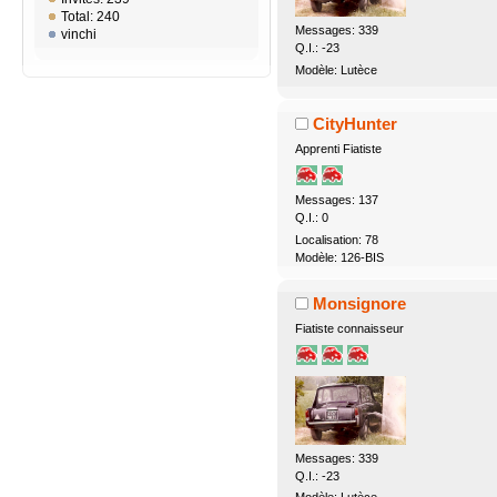
Total: 240
Messages: 339
vinchi
Q.I.: -23
Modèle: Lutèce
CityHunter
Apprenti Fiatiste
Messages: 137
Q.I.: 0
Localisation: 78
Modèle: 126-BIS
Monsignore
Fiatiste connaisseur
Messages: 339
Q.I.: -23