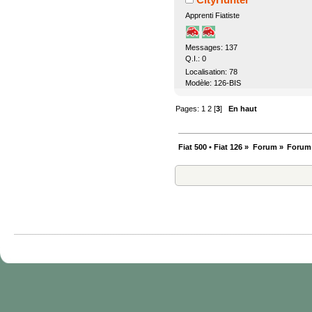
Apprenti Fiatiste
Messages: 137
Q.I.: 0
Localisation: 78
Modèle: 126-BIS
Pages:
1
2
[
3
]
En haut
Fiat 500 • Fiat 126
»
Forum
»
Forum