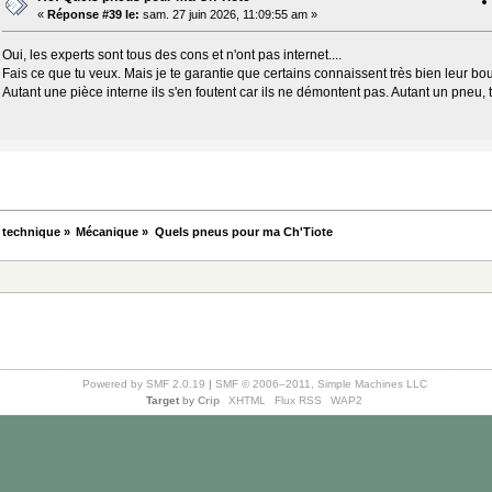
«
Réponse #39 le:
sam. 27 juin 2026, 11:09:55 am »
Oui, les experts sont tous des cons et n'ont pas internet....
Fais ce que tu veux. Mais je te garantie que certains connaissent très bien leur bou
Autant une pièce interne ils s'en foutent car ils ne démontent pas. Autant un pneu, t
 technique
»
Mécanique
»
Quels pneus pour ma Ch'Tiote
Powered by SMF 2.0.19
|
SMF © 2006–2011, Simple Machines LLC
Target
by
Crip
XHTML
Flux RSS
WAP2