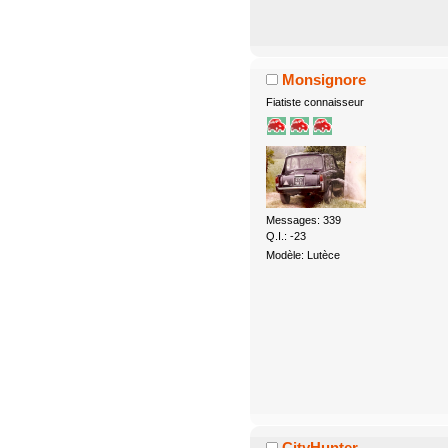
Monsignore
Fiatiste connaisseur
Messages: 339
Q.I.: -23
Modèle: Lutèce
CityHunter