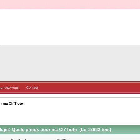
scrivez-vous
Contact
r ma Ch'Tiote
ujet: Quels pneus pour ma Ch'Tiote (Lu 12882 fois)