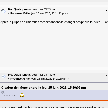
Re: Quels pneus pour ma Ch'Tiote
«
Réponse #36 le:
jeu. 25 juin 2026, 17:11:13 pm »
Après la plupart des marques recommandent de changer ses pneus tous les 10 ans, p
Re: Quels pneus pour ma Ch'Tiote
«
Réponse #37 le:
ven. 26 juin 2026, 14:29:30 pm »
Citation de: Monsignore le jeu. 25 juin 2026, 15:10:05 pm
Assurance !?
Si la monte n'est pas homologué, en cas de pépin, ton assurance peut avoir un droi