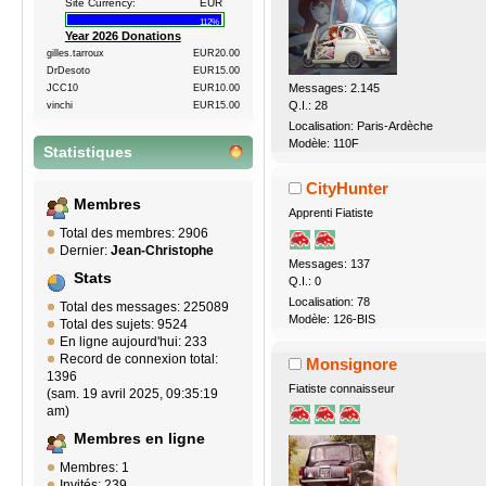
Site Currency:
EUR
112%
Year 2026 Donations
gilles.tarroux
EUR20.00
DrDesoto
EUR15.00
Messages: 2.145
JCC10
EUR10.00
Q.I.: 28
vinchi
EUR15.00
Localisation: Paris-Ardèche
Modèle: 110F
Statistiques
CityHunter
Membres
Apprenti Fiatiste
Total des membres: 2906
Dernier:
Jean-Christophe
Messages: 137
Stats
Q.I.: 0
Localisation: 78
Total des messages: 225089
Modèle: 126-BIS
Total des sujets: 9524
En ligne aujourd'hui: 233
Record de connexion total:
Monsignore
1396
Fiatiste connaisseur
(sam. 19 avril 2025, 09:35:19
am)
Membres en ligne
Membres: 1
Invités: 239