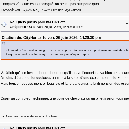
Chaques véhicule est homologué, on ne fait pas n'importe quoi.
«
Modifié: ven. 26 juin 2026, 14:52:44 pm par CityHunter
»
Re: Quels pneus pour ma Ch'Tiote
«
Réponse #38 le:
ven. 26 juin 2026, 15:40:08 pm »
Citation de: CityHunter le ven. 26 juin 2026, 14:29:30 pm
Si la monte n'est pas homologué, en cas de pépin, ton assurance peut avoir un droit de retra
Chaques véhicule est homologué, on ne fait pas n'importe quoi.
Va falloir qu’il se lève de bonne heure et qu’il trouve l’expert qui va bien ton assure
A moins d’écrabouiller quelques gamins à la sortie d’une école maternelle, y’a pe
Mais bon, on peut se montrer légaliste et faire gaffe aussi à la dimension des ess
Quant au contrôleur technique, une boîte de chocolats ou un billet marron (comme 
La Bianchina : une voiture qui a du chien !
Re: Quels pneus pour ma Ch'Tiote