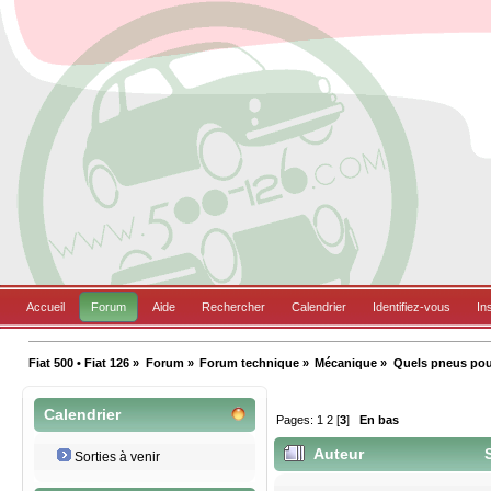
Accueil
Forum
Aide
Rechercher
Calendrier
Identifiez-vous
In
Fiat 500 • Fiat 126
»
Forum
»
Forum technique
»
Mécanique
»
Quels pneus pou
Calendrier
Pages:
1
2
[
3
]
En bas
Auteur
S
Sorties à venir