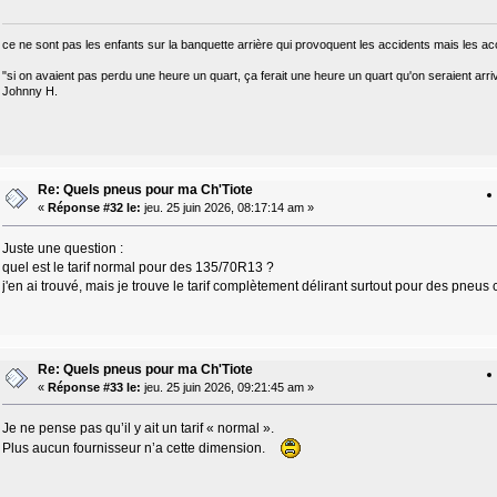
ce ne sont pas les enfants sur la banquette arrière qui provoquent les accidents mais les ac
"si on avaient pas perdu une heure un quart, ça ferait une heure un quart qu'on seraient arri
Johnny H.
Re: Quels pneus pour ma Ch'Tiote
«
Réponse #32 le:
jeu. 25 juin 2026, 08:17:14 am »
Juste une question :
quel est le tarif normal pour des 135/70R13 ?
j'en ai trouvé, mais je trouve le tarif complètement délirant surtout pour des pneus
Re: Quels pneus pour ma Ch'Tiote
«
Réponse #33 le:
jeu. 25 juin 2026, 09:21:45 am »
Je ne pense pas qu’il y ait un tarif « normal ».
Plus aucun fournisseur n’a cette dimension.