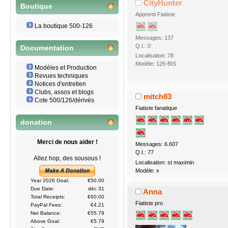
CityHunter
Boutique
Apprenti Fiatiste
La boutique 500-126
Messages: 137
Q.I.: 0
Documentation
Localisation: 78
Modèle: 126-BIS
Modèles et Production
Revues techniques
Notices d'entretien
Clubs, assos et blogs
mitch83
Cote 500/126/dérivés
Fiatiste fanatique
donation
Merci de nous aider !
Messages: 6.607
Q.I.: 77
Allez hop, des sousous !
Localisation: st maximin
Modèle: x
Year 2026 Goal:
€50.00
Due Date:
déc 31
Anna
Total Receipts:
€60.00
Fiatiste pro
PayPal Fees:
€4.21
Net Balance:
€55.79
Above Goal:
€5.79