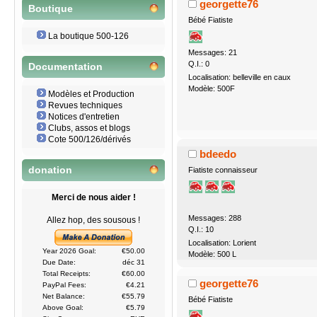
georgette76
Boutique
Bébé Fiatiste
La boutique 500-126
Messages: 21
Q.I.: 0
Documentation
Localisation: belleville en caux
Modèle: 500F
Modèles et Production
Revues techniques
Notices d'entretien
Clubs, assos et blogs
Cote 500/126/dérivés
bdeedo
donation
Fiatiste connaisseur
Merci de nous aider !
Messages: 288
Allez hop, des sousous !
Q.I.: 10
Localisation: Lorient
Year 2026 Goal:
€50.00
Modèle: 500 L
Due Date:
déc 31
Total Receipts:
€60.00
georgette76
PayPal Fees:
€4.21
Net Balance:
€55.79
Bébé Fiatiste
Above Goal:
€5.79