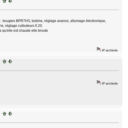
it: bougies BPR7HS, bobine, réglage avance, allumage électronique,
rie, réglage culbuteurs 0.20.
s qu'elle est chaude elle broute
IP archivée
IP archivée