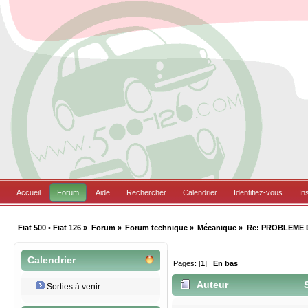
Accueil
Forum
Aide
Rechercher
Calendrier
Identifiez-vous
In
Fiat 500 • Fiat 126
»
Forum
»
Forum technique
»
Mécanique
»
Re: PROBLEME
Calendrier
Pages: [
1
]
En bas
Auteur
S
Sorties à venir