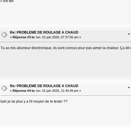
c est fait
Re: PROBLEME DE ROULAGE A CHAUD
«
Réponse #3 le:
lun. 01 juin 2026, 07:37:56 am »
Tu as mis allumeur électronique, ils sont connus pour pas aimer la chaleur. Ça di
Re: PROBLEME DE ROULAGE A CHAUD
«
Réponse #4 le:
lun. 01 juin 2026, 21:40:49 pm »
bah je lai plus y a t'il moyen de le tester ??