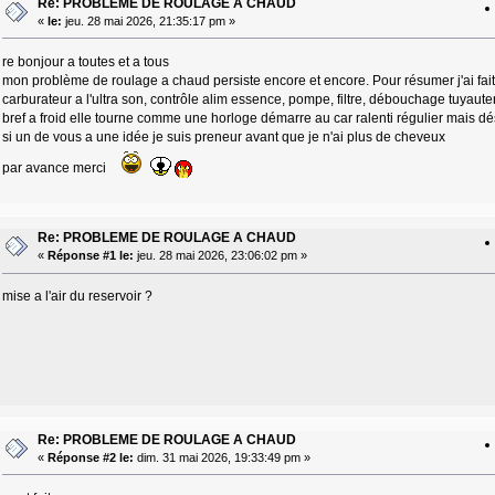
Re: PROBLEME DE ROULAGE A CHAUD
«
le:
jeu. 28 mai 2026, 21:35:17 pm »
re bonjour a toutes et a tous
mon problème de roulage a chaud persiste encore et encore. Pour résumer j'ai fa
carburateur a l'ultra son, contrôle alim essence, pompe, filtre, débouchage tuyaute
bref a froid elle tourne comme une horloge démarre au car ralenti régulier mais dé
si un de vous a une idée je suis preneur avant que je n'ai plus de cheveux
par avance merci
Re: PROBLEME DE ROULAGE A CHAUD
«
Réponse #1 le:
jeu. 28 mai 2026, 23:06:02 pm »
mise a l'air du reservoir ?
Re: PROBLEME DE ROULAGE A CHAUD
«
Réponse #2 le:
dim. 31 mai 2026, 19:33:49 pm »