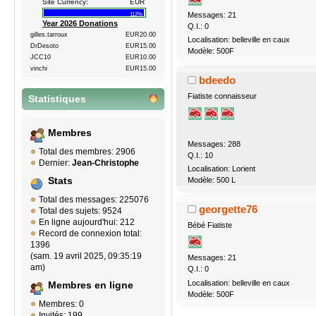
Site Currency:
EUR
Messages: 21
112%
Year 2026 Donations
Q.I.: 0
gilles.tarroux
EUR20.00
Localisation: belleville en caux
DrDesoto
EUR15.00
Modèle: 500F
JCC10
EUR10.00
vinchi
EUR15.00
bdeedo
Fiatiste connaisseur
Statistiques
Membres
Messages: 288
Total des membres: 2906
Q.I.: 10
Dernier:
Jean-Christophe
Localisation: Lorient
Modèle: 500 L
Stats
Total des messages: 225076
georgette76
Total des sujets: 9524
En ligne aujourd'hui: 212
Bébé Fiatiste
Record de connexion total:
1396
(sam. 19 avril 2025, 09:35:19
Messages: 21
am)
Q.I.: 0
Localisation: belleville en caux
Membres en ligne
Modèle: 500F
Membres: 0
Invités: 199