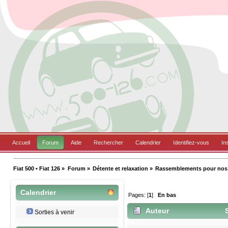
Accueil
Forum
Aide
Rechercher
Calendrier
Identifiez-vous
In
Fiat 500 • Fiat 126
»
Forum
»
Détente et relaxation
»
Rassemblements pour nos B
Calendrier
Pages: [
1
]
En bas
Auteur
S
Sorties à venir
2949 fois)