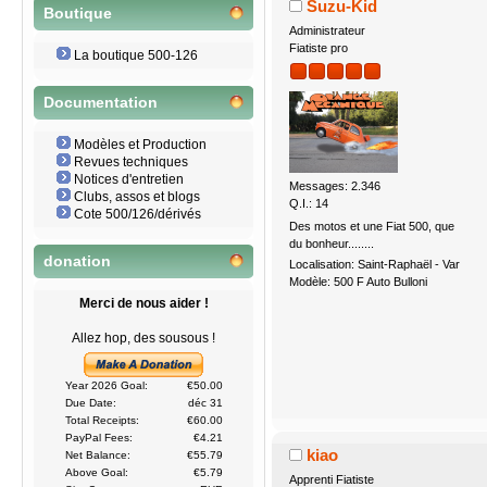
Suzu-Kid
Boutique
Administrateur
Fiatiste pro
La boutique 500-126
Documentation
Modèles et Production
Revues techniques
Notices d'entretien
Messages: 2.346
Clubs, assos et blogs
Q.I.: 14
Cote 500/126/dérivés
Des motos et une Fiat 500, que
du bonheur........
donation
Localisation: Saint-Raphaël - Var
Modèle: 500 F Auto Bulloni
Merci de nous aider !
Allez hop, des sousous !
Year 2026 Goal:
€50.00
Due Date:
déc 31
Total Receipts:
€60.00
PayPal Fees:
€4.21
kiao
Net Balance:
€55.79
Above Goal:
€5.79
Apprenti Fiatiste