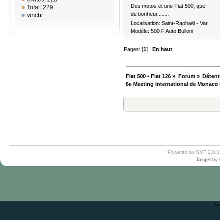
Des motos et une Fiat 500, que
Total: 229
du bonheur........
vinchi
Localisation: Saint-Raphaël - Var
Modèle: 500 F Auto Bulloni
Pages: [
1
]
En haut
Fiat 500 • Fiat 126
»
Forum
»
Détent
6e Meeting International de Monaco l
Powered by SMF 2.0.1
Target
by
Ti