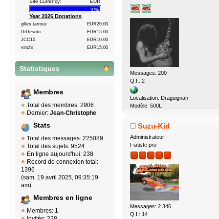
Site Currency:
EUR
112%
Year 2026 Donations
gilles.tarroux
EUR20.00
DrDesoto
EUR15.00
JCC10
EUR10.00
vinchi
EUR15.00
Statistiques
Messages: 200
Q.I.: 2
Membres
Localisation: Draguignan
Total des membres: 2906
Modèle: 500L
Dernier:
Jean-Christophe
Suzu-Kid
Stats
Administrateur
Total des messages: 225089
Fiatiste pro
Total des sujets: 9524
En ligne aujourd'hui: 238
Record de connexion total:
1396
(sam. 19 avril 2025, 09:35:19
am)
Membres en ligne
Messages: 2.346
Membres: 1
Q.I.: 14
Invités: 228