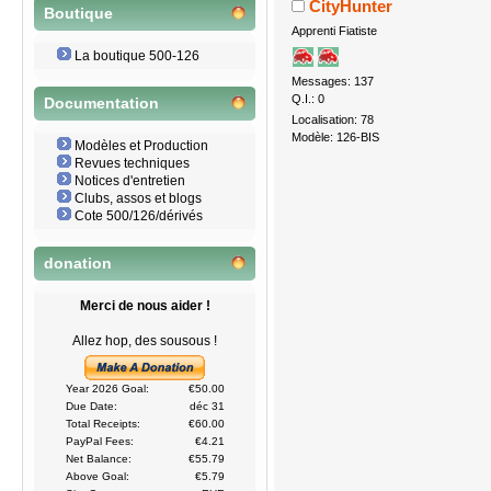
CityHunter
Boutique
Apprenti Fiatiste
La boutique 500-126
Messages: 137
Q.I.: 0
Documentation
Localisation: 78
Modèle: 126-BIS
Modèles et Production
Revues techniques
Notices d'entretien
Clubs, assos et blogs
Cote 500/126/dérivés
donation
Merci de nous aider !
Allez hop, des sousous !
Year 2026 Goal:
€50.00
Due Date:
déc 31
Total Receipts:
€60.00
PayPal Fees:
€4.21
Net Balance:
€55.79
Above Goal:
€5.79