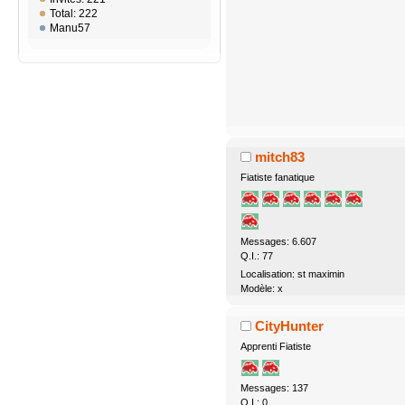
Total: 222
Manu57
mitch83
Fiatiste fanatique
Messages: 6.607
Q.I.: 77
Localisation: st maximin
Modèle: x
CityHunter
Apprenti Fiatiste
Messages: 137
Q.I.: 0