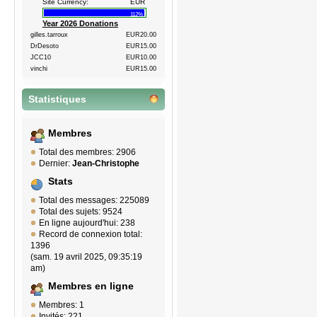
Site Currency:
EUR
112%
Year 2026 Donations
gilles.tarroux
EUR20.00
DrDesoto
EUR15.00
JCC10
EUR10.00
vinchi
EUR15.00
Statistiques
Membres
Total des membres: 2906
Dernier:
Jean-Christophe
Stats
Total des messages: 225089
Total des sujets: 9524
En ligne aujourd'hui: 238
Record de connexion total:
1396
(sam. 19 avril 2025, 09:35:19
am)
Membres en ligne
Membres: 1
Invités: 221