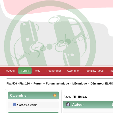
Accueil
Forum
Aide
Rechercher
Calendrier
Identifiez-vous
In
Fiat 500 • Fiat 126
»
Forum
»
Forum technique
»
Mécanique
»
Démarreur ELM
Calendrier
Pages: [
1
]
En bas
Auteur
S
Sorties à venir