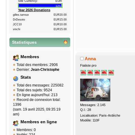
Site Currency:
EUR
112%
Year 2026 Donations
gilles.tarroux
EUR20.00
DrDesoto
EUR15.00
JCC10
EUR10.00
vinchi
EUR15.00
Statistiques
Membres
Anna
Total des membres: 2906
Fiatiste pro
Dernier:
Jean-Christophe
Stats
Total des messages: 225082
Total des sujets: 9524
En ligne aujourd'hui: 213
Record de connexion total:
1396
Messages: 2.145
(sam. 19 avril 2025, 09:35:19
Q.I.: 28
am)
Localisation: Paris-Ardèche
Modèle: 110F
Membres en ligne
Membres: 0
Invités: 224