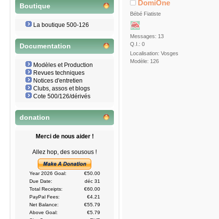
DomiOne
Boutique
Bébé Fiatiste
La boutique 500-126
Messages: 13
Q.I.: 0
Documentation
Localisation: Vosges
Modèle: 126
Modèles et Production
Revues techniques
Notices d'entretien
Clubs, assos et blogs
Cote 500/126/dérivés
donation
Merci de nous aider !
Allez hop, des sousous !
Year 2026 Goal:
€50.00
Due Date:
déc 31
Total Receipts:
€60.00
PayPal Fees:
€4.21
Net Balance:
€55.79
Above Goal:
€5.79