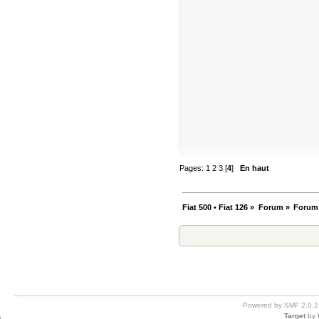
Pages:
1
2
3
[
4
]
En haut
Fiat 500 • Fiat 126
»
Forum
»
Forum
Powered by SMF 2.0.1
Target
by