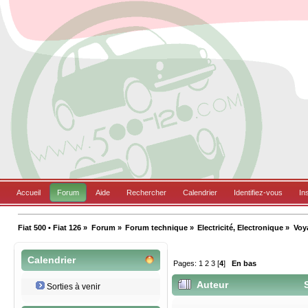
Accueil
Forum
Aide
Rechercher
Calendrier
Identifiez-vous
In
Fiat 500 • Fiat 126
»
Forum
»
Forum technique
»
Electricité, Electronique
»
Voya
Calendrier
Pages:
1
2
3
[
4
]
En bas
Auteur
S
Sorties à venir