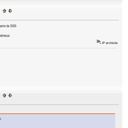
dans ta 500
périeur.
IP archivée
0