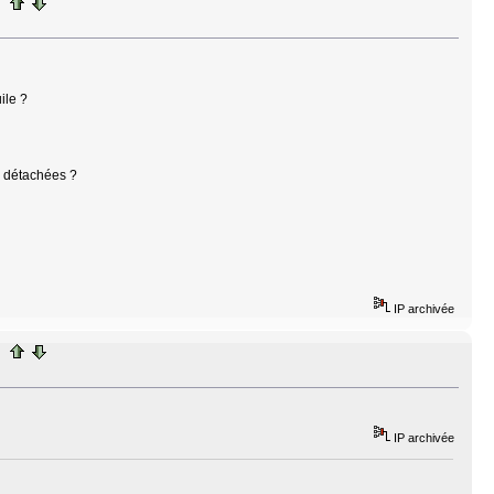
ile ?
s détachées ?
IP archivée
IP archivée