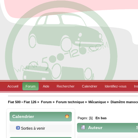
Accueil
Forum
Aide
Rechercher
Calendrier
Identifiez-vous
In
Fiat 500 • Fiat 126
»
Forum
»
Forum technique
»
Mécanique
»
Diamètre manoco
Calendrier
Pages: [
1
]
En bas
Auteur
S
Sorties à venir