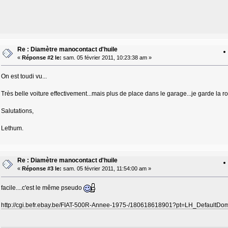
Re : Diamètre manocontact d'huile
«
Réponse #2 le:
sam. 05 février 2011, 10:23:38 am »
On est toudi vu...
Très belle voiture effectivement...mais plus de place dans le garage...je garde la
Salutations,
Lethum.
Re : Diamètre manocontact d'huile
«
Réponse #3 le:
sam. 05 février 2011, 11:54:00 am »
facile....c'est le même pseudo
http://cgi.befr.ebay.be/FIAT-500R-Annee-1975-/180618618901?pt=LH_Default