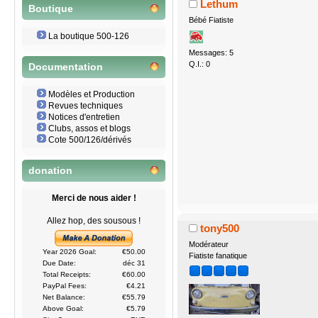
Lethum
Boutique
Bébé Fiatiste
La boutique 500-126
Messages: 5
Q.I.: 0
Documentation
Modèles et Production
Revues techniques
Notices d'entretien
Clubs, assos et blogs
Cote 500/126/dérivés
donation
Merci de nous aider !
Allez hop, des sousous !
tony500
Modérateur
Year 2026 Goal:
€50.00
Fiatiste fanatique
Due Date:
déc 31
Total Receipts:
€60.00
PayPal Fees:
€4.21
Net Balance:
€55.79
Above Goal:
€5.79