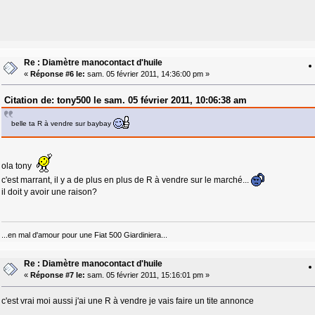
Re : Diamètre manocontact d'huile
«
Réponse #6 le:
sam. 05 février 2011, 14:36:00 pm »
Citation de: tony500 le sam. 05 février 2011, 10:06:38 am
belle ta R à vendre sur baybay
ola tony
c'est marrant, il y a de plus en plus de R à vendre sur le marché...
il doit y avoir une raison?
...en mal d'amour pour une Fiat 500 Giardiniera...
Re : Diamètre manocontact d'huile
«
Réponse #7 le:
sam. 05 février 2011, 15:16:01 pm »
c'est vrai moi aussi j'ai une R à vendre je vais faire un tite annonce