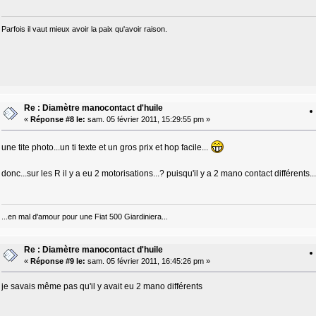
Parfois il vaut mieux avoir la paix qu'avoir raison.
Re : Diamètre manocontact d'huile
«
Réponse #8 le:
sam. 05 février 2011, 15:29:55 pm »
une tite photo...un ti texte et un gros prix et hop facile...
donc...sur les R il y a eu 2 motorisations...? puisqu'il y a 2 mano contact différents..
...en mal d'amour pour une Fiat 500 Giardiniera...
Re : Diamètre manocontact d'huile
«
Réponse #9 le:
sam. 05 février 2011, 16:45:26 pm »
je savais même pas qu'il y avait eu 2 mano différents