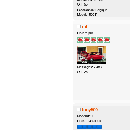
Q.I.: 55
Localisation: Belgique
Modèle: 500 F
raf
Fiatiste pro
Messages: 2.483
Q.I.: 26
tony500
Modérateur
Fiatiste fanatique