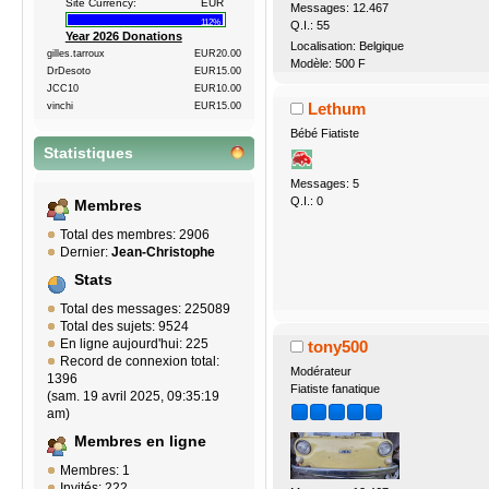
Site Currency:
EUR
Messages: 12.467
112%
Q.I.: 55
Year 2026 Donations
Localisation: Belgique
gilles.tarroux
EUR20.00
Modèle: 500 F
DrDesoto
EUR15.00
JCC10
EUR10.00
Lethum
vinchi
EUR15.00
Bébé Fiatiste
Statistiques
Messages: 5
Q.I.: 0
Membres
Total des membres: 2906
Dernier:
Jean-Christophe
Stats
Total des messages: 225089
Total des sujets: 9524
En ligne aujourd'hui: 225
tony500
Record de connexion total:
Modérateur
1396
Fiatiste fanatique
(sam. 19 avril 2025, 09:35:19
am)
Membres en ligne
Membres: 1
Invités: 222