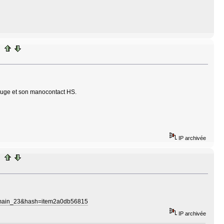
 rouge et son manocontact HS.
IP archivée
Domain_23&hash=item2a0db56815
IP archivée