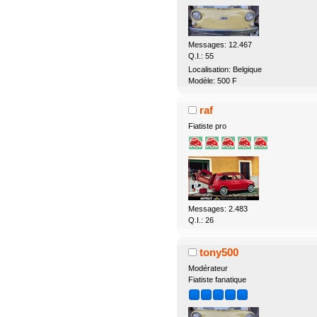
Messages: 12.467
Q.I.: 55
Localisation: Belgique
Modèle: 500 F
raf
Fiatiste pro
Messages: 2.483
Q.I.: 26
tony500
Modérateur
Fiatiste fanatique