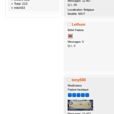
Messages: 12.467
Total: 223
Q.I.: 55
mitch83
Localisation: Belgique
Modèle: 500 F
Lethum
Bébé Fiatiste
Messages: 5
Q.I.: 0
tony500
Modérateur
Fiatiste fanatique
Messages: 12.467