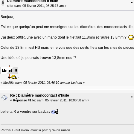
Diamètre manocontact d'huile
«
le:
sam. 05 février 2011, 08:25:17 am »
Bonjour,
Est-ce que quelqu'un peut me renseigner sur les diamètres des manocontacts d'hu
J'ai deux 500R, une avec un mano dont le filet fait 11,8mm et l'autre 13,8mm ?
Celui de 13,8mm est HS mais je ne vois que des petits filets sur les sites de pièce
Une idée où je pourrais trouver 13,8mm neuf ?
.
«
Modifié: sam. 05 février 2011, 08:46:10 am par Lethum
»
Re : Diamètre manocontact d'huile
«
Réponse #1 le:
sam. 05 février 2011, 10:06:38 am »
belle ta R à vendre sur baybay
Parfois il vaut mieux avoir la paix qu'avoir raison.