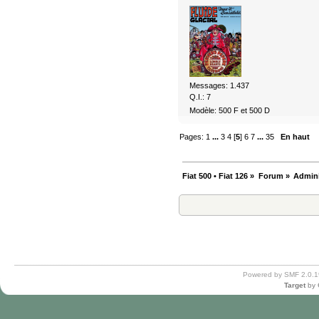
Messages: 1.437
Q.I.: 7
Modèle: 500 F et 500 D
Pages:
1
...
3
4
[
5
]
6
7
...
35
En haut
Fiat 500 • Fiat 126
»
Forum
»
Admini
Powered by SMF 2.0.1
Target
by