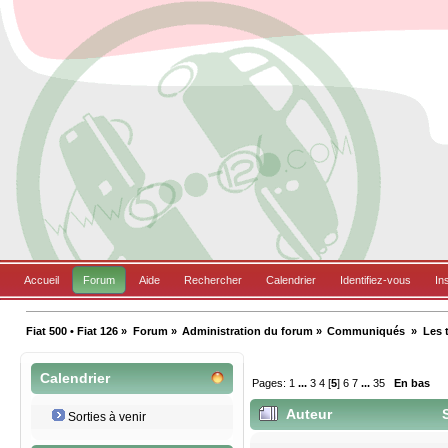
Accueil
Forum
Aide
Rechercher
Calendrier
Identifiez-vous
In
Fiat 500 • Fiat 126
»
Forum
»
Administration du forum
»
Communiqués 
»
Les 
Calendrier
Pages:
1
...
3
4
[
5
]
6
7
...
35
En bas
Auteur
S
Sorties à venir