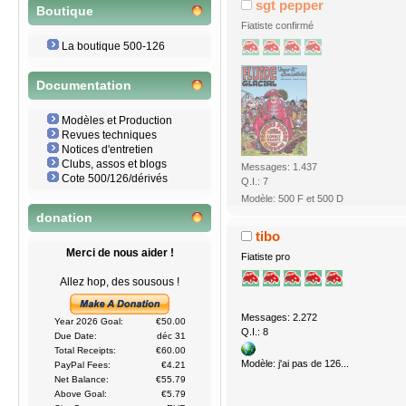
sgt pepper
Boutique
Fiatiste confirmé
La boutique 500-126
Documentation
Modèles et Production
Revues techniques
Notices d'entretien
Clubs, assos et blogs
Messages: 1.437
Cote 500/126/dérivés
Q.I.: 7
Modèle: 500 F et 500 D
donation
tibo
Merci de nous aider !
Fiatiste pro
Allez hop, des sousous !
Messages: 2.272
Year 2026 Goal:
€50.00
Q.I.: 8
Due Date:
déc 31
Total Receipts:
€60.00
Modèle: j'ai pas de 126...
PayPal Fees:
€4.21
Net Balance:
€55.79
Above Goal:
€5.79