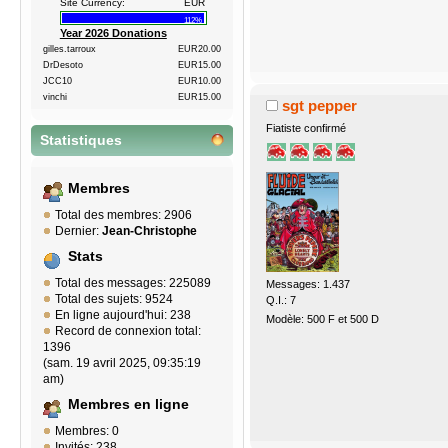
Site Currency:
EUR
112%
Year 2026 Donations
gilles.tarroux
EUR20.00
DrDesoto
EUR15.00
JCC10
EUR10.00
vinchi
EUR15.00
sgt pepper
Fiatiste confirmé
Statistiques
Membres
Total des membres: 2906
Dernier:
Jean-Christophe
Stats
Total des messages: 225089
Messages: 1.437
Total des sujets: 9524
Q.I.: 7
En ligne aujourd'hui: 238
Modèle: 500 F et 500 D
Record de connexion total:
1396
(sam. 19 avril 2025, 09:35:19
am)
Membres en ligne
Membres: 0
Invités: 238