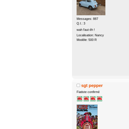
Messages: 887
Q.I.: 3
wah l'aut éh !
Localisation: Nancy
Modèle: 500 R
sgt pepper
Fiatiste confirmé