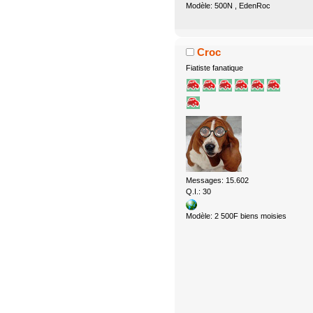
Modèle: 500N , EdenRoc
Croc
Fiatiste fanatique
Messages: 15.602
Q.I.: 30
Modèle: 2 500F biens moisies