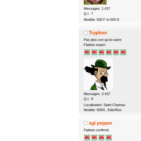
Messages: 1.437
Q.I.: 7
Modèle: 500 F et 500 D
Tryphon
Pas plus con qu'un autre
Fiatiste expert
Messages: 3.437
Q.I.: 8
Localisation: Saint-Chamas
Modèle: 500N , EdenRoc
sgt pepper
Fiatiste confirmé