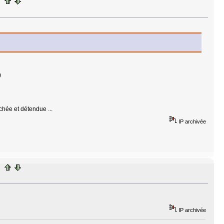
)
ochée et détendue ...
IP archivée
IP archivée