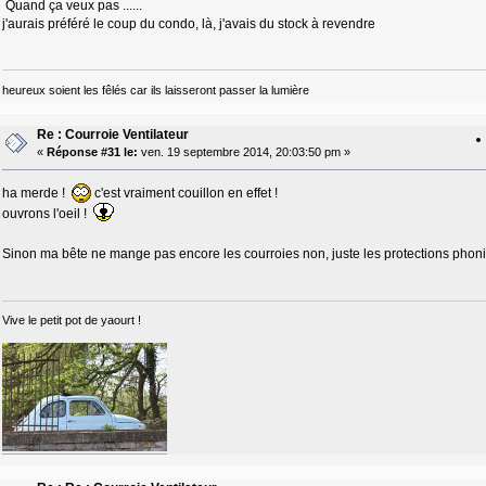
Quand ça veux pas ......
j'aurais préféré le coup du condo, là, j'avais du stock à revendre
heureux soient les fêlés car ils laisseront passer la lumière
Re : Courroie Ventilateur
«
Réponse #31 le:
ven. 19 septembre 2014, 20:03:50 pm »
ha merde !
c'est vraiment couillon en effet !
ouvrons l'oeil !
Sinon ma bête ne mange pas encore les courroies non, juste les protections phonique
Vive le petit pot de yaourt !