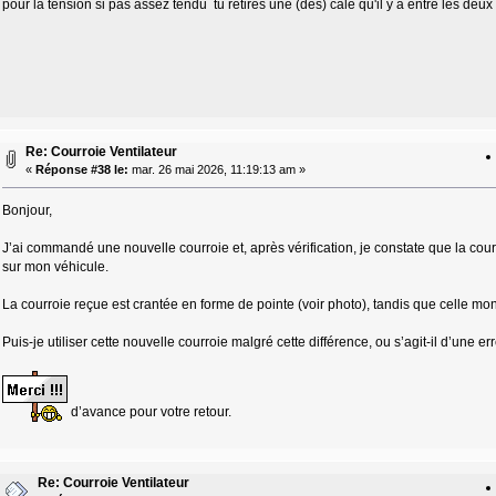
pour la tension si pas assez tendu tu retires une (des) cale qu'il y a entre les deux
Re: Courroie Ventilateur
«
Réponse #38 le:
mar. 26 mai 2026, 11:19:13 am »
Bonjour,
J’ai commandé une nouvelle courroie et, après vérification, je constate que la cour
sur mon véhicule.
La courroie reçue est crantée en forme de pointe (voir photo), tandis que celle m
Puis-je utiliser cette nouvelle courroie malgré cette différence, ou s’agit-il d’une er
d’avance pour votre retour.
Re: Courroie Ventilateur