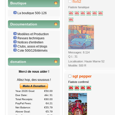
flo52
Boutique
Fiatiste fanatique
La boutique 500-126
Documentation
Modèles et Production
Revues techniques
Notices d'entretien
Clubs, assos et blogs
Cote 500/126/dérivés
Messages: 8.114
Q.I.: 31
Localisation: Haute Marne 52
donation
Modèle: 500 R
Merci de nous aider !
sgt pepper
Allez hop, des sousous !
Fiatiste confirmé
Year 2026 Goal:
€50.00
Due Date:
déc 31
Total Receipts:
€60.00
PayPal Fees:
€4.21
Net Balance:
€55.79
Above Goal:
€5.79