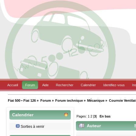
Accueil
Forum
Aide
Rechercher
Calendrier
Identifiez-vous
In
Fiat 500 • Fiat 126
»
Forum
»
Forum technique
»
Mécanique
»
Courroie Ventilat
Calendrier
Pages:
1
2
[
3
]
En bas
Auteur
S
Sorties à venir