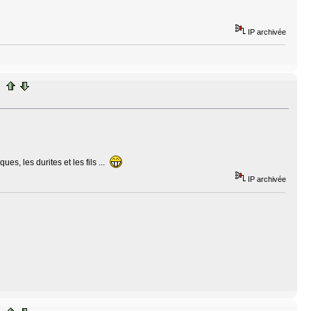
IP archivée
s, les durites et les fils ...
IP archivée