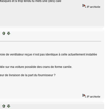
 flasques et si trop tendu tu mets une (des) cale
IP archivée
roie de ventilateur reçue n’est pas identique à celle actuellement installée
ontée sur ma voiture possède des crans de forme carrée.
reur de livraison de la part du fournisseur ?
IP archivée