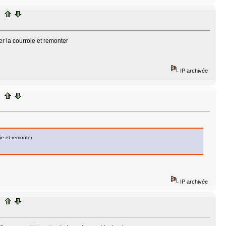
er la courroie et remonter
IP archivée
oie et remonter
IP archivée