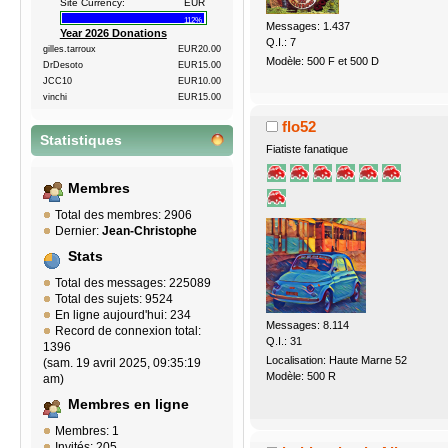
Site Currency:
EUR
112%
Messages: 1.437
Year 2026 Donations
Q.I.: 7
gilles.tarroux
EUR20.00
Modèle: 500 F et 500 D
DrDesoto
EUR15.00
JCC10
EUR10.00
vinchi
EUR15.00
flo52
Statistiques
Fiatiste fanatique
Membres
Total des membres: 2906
Dernier:
Jean-Christophe
Stats
Total des messages: 225089
Total des sujets: 9524
En ligne aujourd'hui: 234
Messages: 8.114
Record de connexion total:
Q.I.: 31
1396
Localisation: Haute Marne 52
(sam. 19 avril 2025, 09:35:19
Modèle: 500 R
am)
Membres en ligne
Membres: 1
Invités: 205