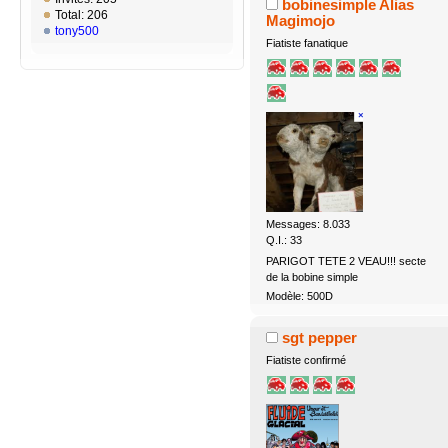
bobinesimple Alias
Total: 206
Magimojo
tony500
Fiatiste fanatique
Messages: 8.033
Q.I.: 33
PARIGOT TETE 2 VEAU!!! secte
de la bobine simple
Modèle: 500D
sgt pepper
Fiatiste confirmé