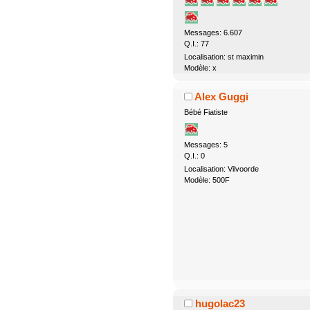
Messages: 6.607
Q.I.: 77
Localisation: st maximin
Modèle: x
Alex Guggi
Bébé Fiatiste
Messages: 5
Q.I.: 0
Localisation: Vilvoorde
Modèle: 500F
hugolac23