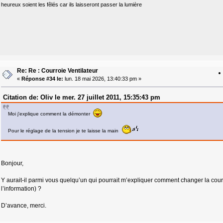
heureux soient les fêlés car ils laisseront passer la lumière
Re: Re : Courroie Ventilateur
«
Réponse #34 le:
lun. 18 mai 2026, 13:40:33 pm »
Citation de: Oliv le mer. 27 juillet 2011, 15:35:43 pm
Moi j'explique comment la démonter
Pour le réglage de la tension je te laisse la main
Bonjour,
Y aurait-il parmi vous quelqu’un qui pourrait m’expliquer comment changer la courr
l’information) ?
D’avance, merci.