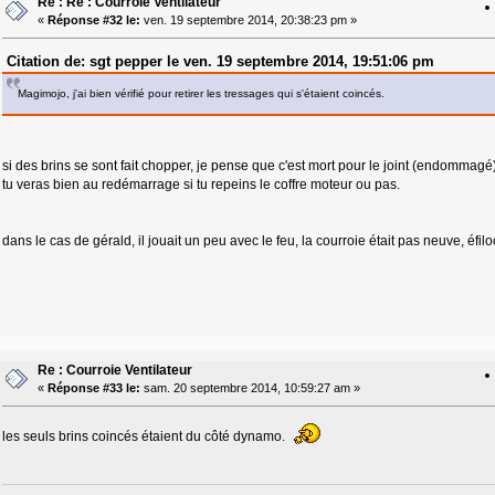
Re : Re : Courroie Ventilateur
«
Réponse #32 le:
ven. 19 septembre 2014, 20:38:23 pm »
Citation de: sgt pepper le ven. 19 septembre 2014, 19:51:06 pm
Magimojo, j'ai bien vérifié pour retirer les tressages qui s'étaient coincés.
si des brins se sont fait chopper, je pense que c'est mort pour le joint (endommagé
tu veras bien au redémarrage si tu repeins le coffre moteur ou pas.
dans le cas de gérald, il jouait un peu avec le feu, la courroie était pas neuve, éfil
Re : Courroie Ventilateur
«
Réponse #33 le:
sam. 20 septembre 2014, 10:59:27 am »
les seuls brins coincés étaient du côté dynamo.