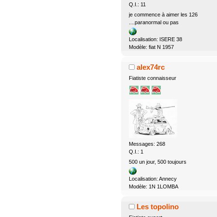
Q.I.: 11
je commence à aimer les 126
....paranormal ou pas
Localisation: ISERE 38
Modèle: fiat N 1957
alex74rc
Fiatiste connaisseur
Messages: 268
Q.I.: 1
500 un jour, 500 toujours
Localisation: Annecy
Modèle: 1N 1LOMBA
Les topolino