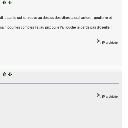
ait la partie qui se trouve au dessus des vitres lateral arriere , goutierre et
ain pour les comptés ! et au prix ou je l'ai touché je perds pas d'oseille !
IP archivée
IP archivée