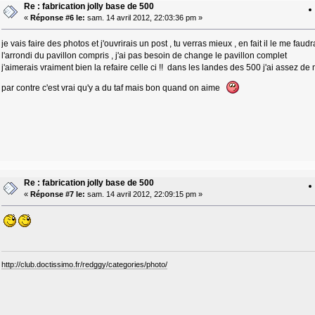
Re : fabrication jolly base de 500
«
Réponse #6 le:
sam. 14 avril 2012, 22:03:36 pm »
je vais faire des photos et j'ouvrirais un post , tu verras mieux , en fait il le me faudr
l'arrondi du pavillon compris , j'ai pas besoin de change le pavillon complet
j'aimerais vraiment bien la refaire celle ci !! dans les landes des 500 j'ai assez de m
par contre c'est vrai qu'y a du taf mais bon quand on aime
Re : fabrication jolly base de 500
«
Réponse #7 le:
sam. 14 avril 2012, 22:09:15 pm »
http://club.doctissimo.fr/redggy/categories/photo/