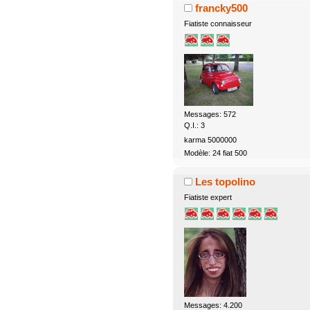
francky500
Fiatiste connaisseur
Messages: 572
Q.I.: 3
karma 5000000
Modèle: 24 fiat 500
Les topolino
Fiatiste expert
Messages: 4.200