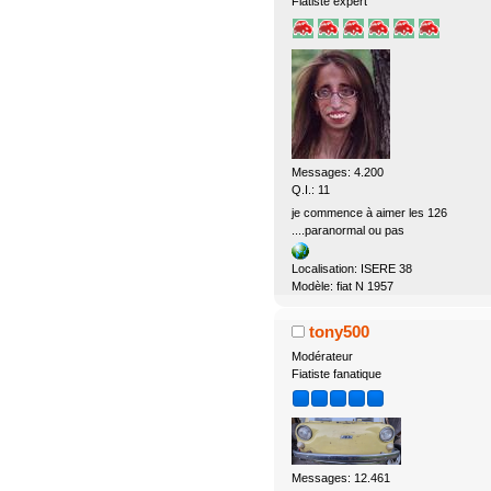
Fiatiste expert
Messages: 4.200
Q.I.: 11
je commence à aimer les 126
....paranormal ou pas
Localisation: ISERE 38
Modèle: fiat N 1957
tony500
Modérateur
Fiatiste fanatique
Messages: 12.461