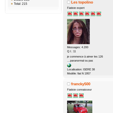
Les topolino
Total: 215
Fiatiste expert
Messages: 4.200
Q.I.: 11
je commence à aimer les 126
....paranormal ou pas
Localisation: ISERE 38
Modèle: fiat N 1957
francky500
Fiatiste connaisseur