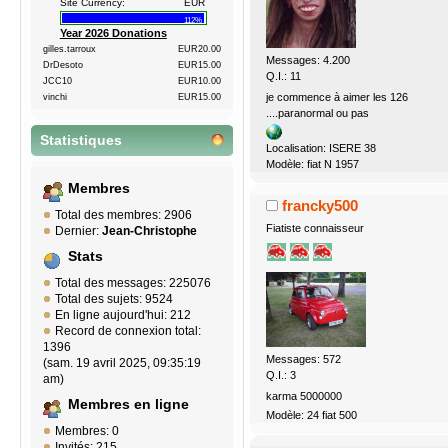
Site Currency:
EUR
112%
Year 2026 Donations
gilles.tarroux
EUR20.00
Messages: 4.200
DrDesoto
EUR15.00
Q.I.: 11
JCC10
EUR10.00
je commence à aimer les 126
vinchi
EUR15.00
....paranormal ou pas
Statistiques
Localisation: ISERE 38
Modèle: fiat N 1957
Membres
francky500
Total des membres: 2906
Fiatiste connaisseur
Dernier:
Jean-Christophe
Stats
Total des messages: 225076
Total des sujets: 9524
En ligne aujourd'hui: 212
Record de connexion total:
1396
Messages: 572
(sam. 19 avril 2025, 09:35:19
Q.I.: 3
am)
karma 5000000
Membres en ligne
Modèle: 24 fiat 500
Membres: 0
Invités: 215