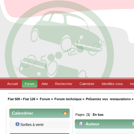
Accueil
Forum
Aide
Rechercher
Calendrier
Identifiez-vous
In
Fiat 500 • Fiat 126
»
Forum
»
Forum technique
»
Présentez vos  restaurations
»
Calendrier
Pages: [
1
]
En bas
Auteur
S
Sorties à venir