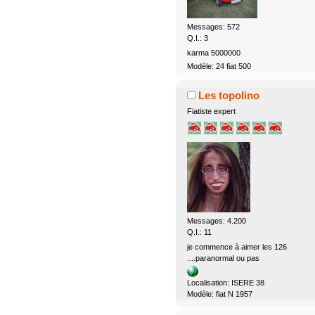
Messages: 572
Q.I.: 3
karma 5000000
Modèle: 24 fiat 500
Les topolino
Fiatiste expert
Messages: 4.200
Q.I.: 11
je commence à aimer les 126
....paranormal ou pas
Localisation: ISERE 38
Modèle: fiat N 1957