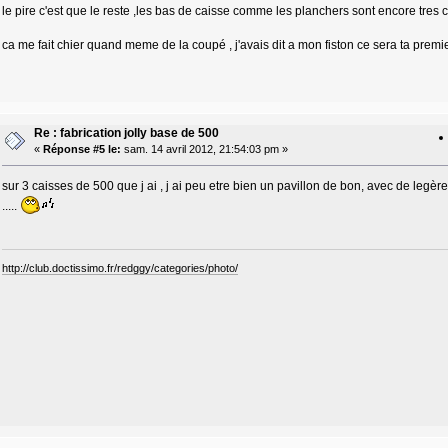
le pire c'est que le reste ,les bas de caisse comme les planchers sont encore tres 
ca me fait chier quand meme de la coupé , j'avais dit a mon fiston ce sera ta premier
Re : fabrication jolly base de 500
«
Réponse #5 le:
sam. 14 avril 2012, 21:54:03 pm »
sur 3 caisses de 500 que j ai , j ai peu etre bien un pavillon de bon, avec de legère
.....
http://club.doctissimo.fr/redggy/categories/photo/