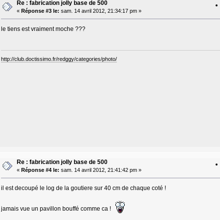
Re : fabrication jolly base de 500
«
Réponse #3 le:
sam. 14 avril 2012, 21:34:17 pm »
le tiens est vraiment moche ???
http://club.doctissimo.fr/redggy/categories/photo/
Re : fabrication jolly base de 500
«
Réponse #4 le:
sam. 14 avril 2012, 21:41:42 pm »
il est decoupé le log de la goutiere sur 40 cm de chaque coté !
jamais vue un pavillon bouffé comme ca !