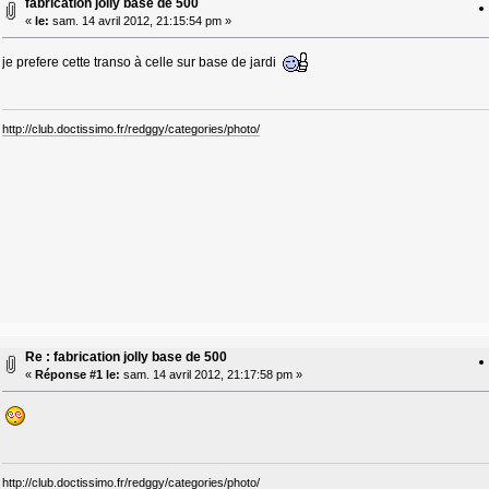
fabrication jolly base de 500
«
le:
sam. 14 avril 2012, 21:15:54 pm »
je prefere cette transo à celle sur base de jardi
http://club.doctissimo.fr/redggy/categories/photo/
Re : fabrication jolly base de 500
«
Réponse #1 le:
sam. 14 avril 2012, 21:17:58 pm »
http://club.doctissimo.fr/redggy/categories/photo/