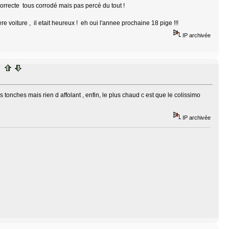
correcte tous corrodé mais pas percé du tout !
e voiture , il etait heureux ! eh oui l'annee prochaine 18 pige !!!
IP archivée
s tonches mais rien d affolant , enfin, le plus chaud c est que le colissimo
IP archivée