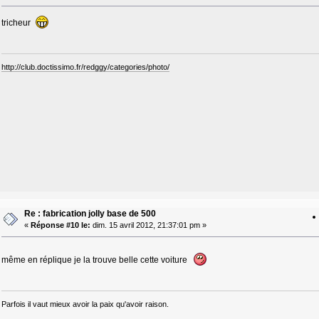
tricheur
http://club.doctissimo.fr/redggy/categories/photo/
Re : fabrication jolly base de 500
«
Réponse #10 le:
dim. 15 avril 2012, 21:37:01 pm »
même en réplique je la trouve belle cette voiture
Parfois il vaut mieux avoir la paix qu'avoir raison.