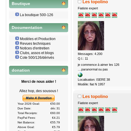
Les topolino
Boutique
Fiatiste expert
La boutique 500-126
Documentation
Modèles et Production
Revues techniques
Notices d'entretien
Clubs, assos et blogs
Messages: 4.200
Cote 500/126/dérivés
Q.I.: 11
je commence à aimer les 126
....paranormal ou pas
donation
Localisation: ISERE 38
Merci de nous aider !
Modèle: fiat N 1957
Allez hop, des sousous !
Les topolino
Fiatiste expert
Year 2026 Goal:
€50.00
Due Date:
déc 31
Total Receipts:
€60.00
PayPal Fees:
€4.21
Net Balance:
€55.79
Above Goal:
€5.79