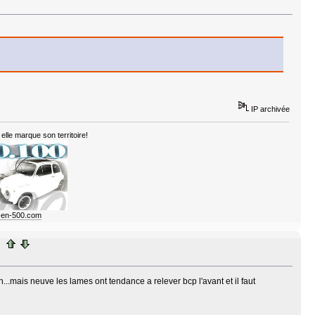
IP archivée
elle marque son territoire!
e-en-500.com
n...mais neuve les lames ont tendance a relever bcp l'avant et il faut