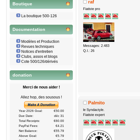
raf
Boutique
Fiatiste pro
La boutique 500-126
Documentation
Modèles et Production
Messages: 2.483
Revues techniques
Q.I.: 26
Notices d'entretien
Clubs, assos et blogs
Cote 500/126/dérivés
donation
Merci de nous aider !
Allez hop, des sousous !
Palmito
le Syndactyle.
Year 2026 Goal:
€50.00
Fiatiste expert
Due Date:
déc 31
Total Receipts:
€60.00
PayPal Fees:
€4.21
Net Balance:
€55.79
Above Goal:
€5.79