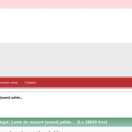
scrivez-vous
Contact
avant) pétée...
ujet: Lame de ressort (avant) pétée... (Lu 16620 fois)