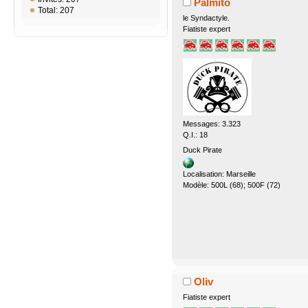
Palmito
Total: 207
le Syndactyle.
Fiatiste expert
Messages: 3.323
Q.I.: 18
Duck Pirate
Localisation: Marseille
Modèle: 500L (68); 500F (72)
Oliv
Fiatiste expert