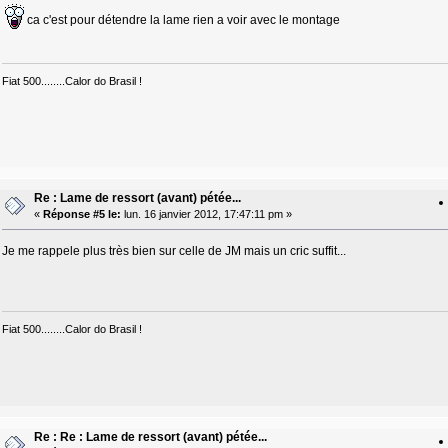
ca c'est pour détendre la lame rien a voir avec le montage
Fiat 500........Calor do Brasil !
Re : Lame de ressort (avant) pétée...
«
Réponse #5 le:
lun. 16 janvier 2012, 17:47:11 pm »
Je me rappele plus très bien sur celle de JM mais un cric suffit...
Fiat 500........Calor do Brasil !
Re : Re : Lame de ressort (avant) pétée...