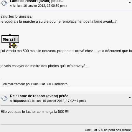
Lame de ressort (avant) pétée...
«
le:
lun. 16 janvier 2012, 17:00:59 pm »
salut les forumistes,
je voudrais la marche à suivre pour le remplacement de la lame avant...?
j'ai vendu ma 500 mais le nouveau proprio est arrivé chez lui et a découvert que la
je vais essayer de mettre des photos qu'il m'a envoyé...
...en mal d'amour pour une Fiat 500 Giardiniera...
Re : Lame de ressort (avant) pétée...
«
Réponse #1 le:
lun. 16 janvier 2012, 17:02:47 pm »
Elle veut pas te lacher comme ça ta 500 !!!!
Une Fiat 500 ne perd pas d'huile, 