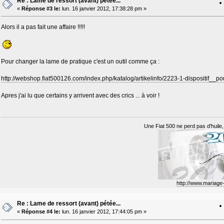
Re : Lame de ressort (avant) pétée...
«
Réponse #3 le:
lun. 16 janvier 2012, 17:38:28 pm »
Alors il a pas fait une affaire !!!!!
Pour changer la lame de pratique c'est un outil comme ça :
http://webshop.fiat500126.com/index.php/katalog/artikelinfo/2223-1-dispositif__
Apres j'ai lu que certains y arrivent avec des crics ... à voir !
Une Fiat 500 ne perd pas d'huile, 
http://www.mariag
Re : Lame de ressort (avant) pétée...
«
Réponse #4 le:
lun. 16 janvier 2012, 17:44:05 pm »