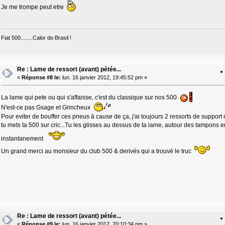
Je me trompe peut etre
Fiat 500........Calor do Brasil !
Re : Lame de ressort (avant) pétée...
«
Réponse #8 le:
lun. 16 janvier 2012, 19:45:52 pm »
La lame qui pete ou qui s'affaisse, c'est du classique sur nos 500
N'est-ce pas Gsage et Grincheux
Pour eviter de bouffer ces pneus à cause de ça, j'ai toujours 2 ressorts de suppor
tu mets ta 500 sur cric...Tu les glisses au dessus de ta lame, autour des tampons 
instantanement
Un grand merci au monsieur du club 500 & derivés qui a trouvé le truc
Re : Lame de ressort (avant) pétée...
«
Réponse #9 le:
lun. 16 janvier 2012, 20:10:34 pm »