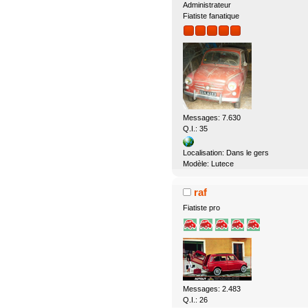
Administrateur
Fiatiste fanatique
Messages: 7.630
Q.I.: 35
Localisation: Dans le gers
Modèle: Lutece
raf
Fiatiste pro
Messages: 2.483
Q.I.: 26