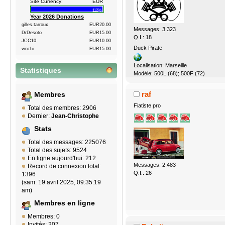
Site Currency:
EUR
112%
Year 2026 Donations
gilles.tarroux
EUR20.00
Messages: 3.323
DrDesoto
EUR15.00
Q.I.: 18
JCC10
EUR10.00
Duck Pirate
vinchi
EUR15.00
Localisation: Marseille
Statistiques
Modèle: 500L (68); 500F (72)
raf
Membres
Fiatiste pro
Total des membres: 2906
Dernier:
Jean-Christophe
Stats
Total des messages: 225076
Total des sujets: 9524
En ligne aujourd'hui: 212
Messages: 2.483
Record de connexion total:
Q.I.: 26
1396
(sam. 19 avril 2025, 09:35:19
am)
Membres en ligne
Membres: 0
Invités: 207