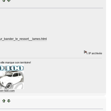
pour_bander_le_ressort__lames.html
IP archivée
elle marque son territoire!
e-en-500.com