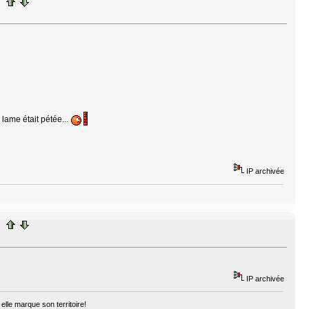
 lame était pétée...
IP archivée
IP archivée
elle marque son territoire!