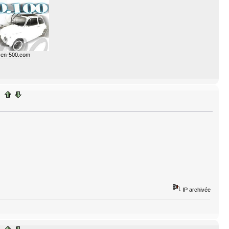
e-en-500.com
IP archivée