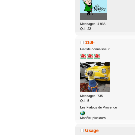
Messages: 4.936
Q.I.: 22
110F
Fiatiste connaisseur
Messages: 735
Q.I.: 5
Les Fiatous de Provence
Modèle: plusieurs
Gsage