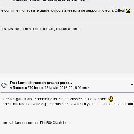
je confirme moi aussi je garde toujours 2 ressorts de support moteur à Gilles!
Les avis c'est comme le trou de balle, chacun le sien...
Re : Lame de ressort (avant) pétée...
«
Réponse #10 le:
lun. 16 janvier 2012, 20:19:04 pm »
merci les gars mais le problème ici elle est cassée...pas affaissée
donc il faut une nouvelle et j'aimerais bien savoir si il y a une technique sans l'outil
...en mal d'amour pour une Fiat 500 Giardiniera...