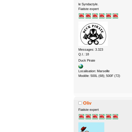
le Syndactyle.
Fiatiste expert
Messages: 3.323
Q.I.: 18
Duck Pirate
Localisation: Marseille
Modèle: 500L (68); 500F (72)
Oliv
Fiatiste expert