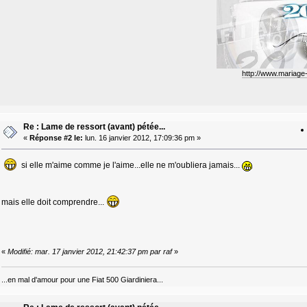
http://www.mariag
Re : Lame de ressort (avant) pétée...
«
Réponse #2 le:
lun. 16 janvier 2012, 17:09:36 pm »
si elle m'aime comme je l'aime...elle ne m'oubliera jamais...
mais elle doit comprendre...
«
Modifié: mar. 17 janvier 2012, 21:42:37 pm par raf
»
...en mal d'amour pour une Fiat 500 Giardiniera...