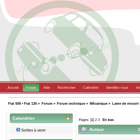
Accueil
Forum
Aide
Rechercher
Calendrier
Identifiez-vous
In
Fiat 500 • Fiat 126
»
Forum
»
Forum technique
»
Mécanique
»
Lame de ressort (
Calendrier
Pages: [
1
]
2
3
En bas
Auteur
S
Sorties à venir