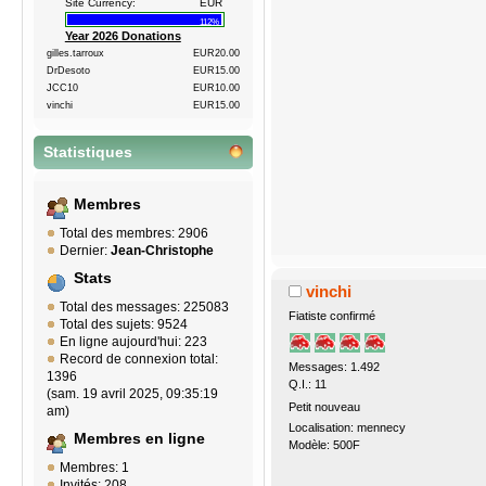
Site Currency:
EUR
112%
Year 2026 Donations
gilles.tarroux
EUR20.00
DrDesoto
EUR15.00
JCC10
EUR10.00
vinchi
EUR15.00
Statistiques
Membres
Total des membres: 2906
Dernier:
Jean-Christophe
Stats
vinchi
Total des messages: 225083
Fiatiste confirmé
Total des sujets: 9524
En ligne aujourd'hui: 223
Record de connexion total:
Messages: 1.492
1396
Q.I.: 11
(sam. 19 avril 2025, 09:35:19
Petit nouveau
am)
Localisation: mennecy
Membres en ligne
Modèle: 500F
Membres: 1
Invités: 208