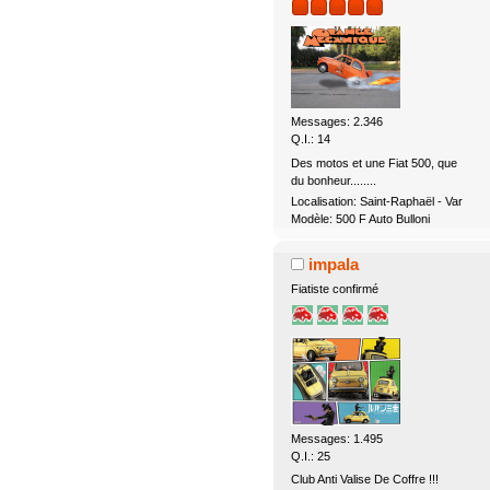
Messages: 2.346
Q.I.: 14
Des motos et une Fiat 500, que
du bonheur........
Localisation: Saint-Raphaël - Var
Modèle: 500 F Auto Bulloni
impala
Fiatiste confirmé
Messages: 1.495
Q.I.: 25
Club Anti Valise De Coffre !!!