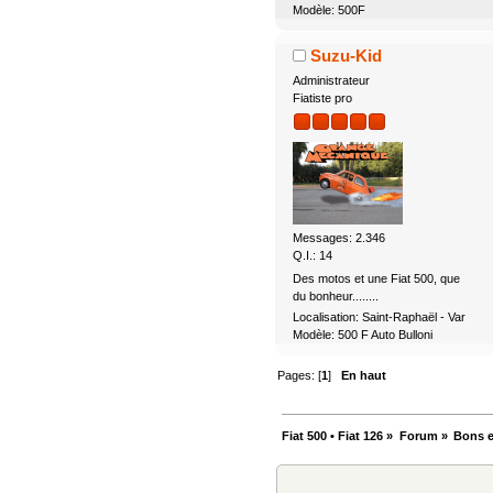
Modèle: 500F
Suzu-Kid
Administrateur
Fiatiste pro
Messages: 2.346
Q.I.: 14
Des motos et une Fiat 500, que
du bonheur........
Localisation: Saint-Raphaël - Var
Modèle: 500 F Auto Bulloni
Pages: [
1
]
En haut
Fiat 500 • Fiat 126
»
Forum
»
Bons e