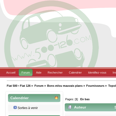
Accueil
Forum
Aide
Rechercher
Calendrier
Identifiez-vous
In
Fiat 500 • Fiat 126
»
Forum
»
Bons et/ou mauvais plans
»
Fournisseurs
»
Topol
Calendrier
Pages: [
1
]
En bas
Auteur
S
Sorties à venir