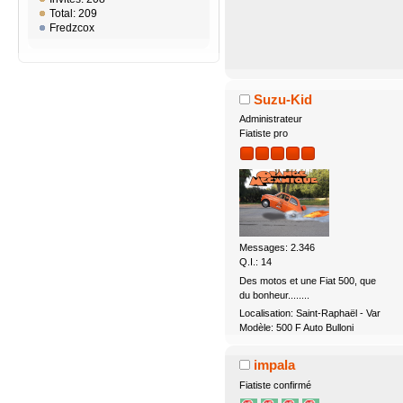
Total: 209
Fredzcox
Suzu-Kid
Administrateur
Fiatiste pro
Messages: 2.346
Q.I.: 14
Des motos et une Fiat 500, que
du bonheur........
Localisation: Saint-Raphaël - Var
Modèle: 500 F Auto Bulloni
impala
Fiatiste confirmé