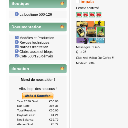
impala
Boutique
Fiatiste confirmé
La boutique 500-126
Documentation
Modèles et Production
Revues techniques
Notices d'entretien
Messages: 1.495
Clubs, assos et blogs
Q.I.: 25
Cote 500/126/dérivés
Club Anti Valise De Coffre !!!
Modèle: 500F
donation
Merci de nous aider !
Allez hop, des sousous !
Year 2026 Goal:
€50.00
Due Date:
déc 31
Total Receipts:
€60.00
PayPal Fees:
€4.21
Net Balance:
€55.79
Above Goal:
€5.79