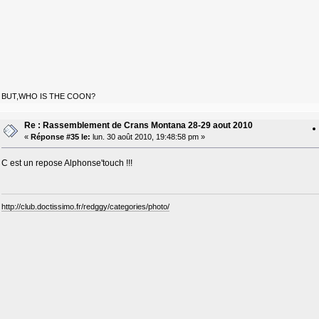
BUT,WHO IS THE COON?
Re : Rassemblement de Crans Montana 28-29 aout 2010
«
Réponse #35 le:
lun. 30 août 2010, 19:48:58 pm »
C est un repose Alphonse'touch !!!
http://club.doctissimo.fr/redggy/categories/photo/