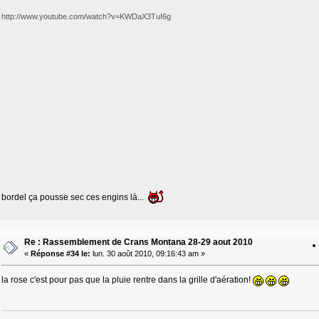
http://www.youtube.com/watch?v=KWDaX3TuI6g
bordel ça pousse sec ces engins là...
Re : Rassemblement de Crans Montana 28-29 aout 2010
«
Réponse #34 le:
lun. 30 août 2010, 09:16:43 am »
la rose c'est pour pas que la pluie rentre dans la grille d'aération!