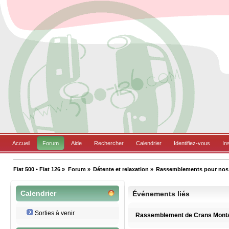
Accueil
Forum
Aide
Rechercher
Calendrier
Identifiez-vous
In
Fiat 500 • Fiat 126
»
Forum
»
Détente et relaxation
»
Rassemblements pour nos B
Calendrier
Événements liés
Sorties à venir
Rassemblement de Crans Monta