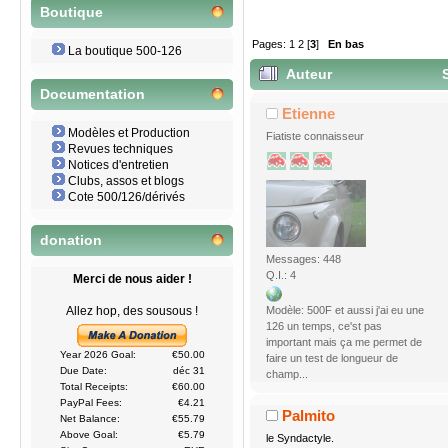
Boutique
Pages:
1
2
[
3
]
En bas
La boutique 500-126
Auteur
S
Documentation
Etienne
Modèles et Production
Fiatiste connaisseur
Revues techniques
Notices d'entretien
Clubs, assos et blogs
Cote 500/126/dérivés
donation
Messages: 448
Q.I.: 4
Merci de nous aider !
Modèle: 500F et aussi j'ai eu une
Allez hop, des sousous !
126 un temps, ce'st pas
important mais ça me permet de
Year 2026 Goal:
€50.00
faire un test de longueur de
Due Date:
déc 31
champ...
Total Receipts:
€60.00
PayPal Fees:
€4.21
Palmito
Net Balance:
€55.79
Above Goal:
€5.79
le Syndactyle.