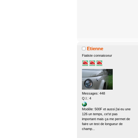
Etienne
Fiatiste connaisseur
Messages: 448
Q.I.: 4
Modèle: 500F et aussi j'ai eu une
126 un temps, ce'st pas
important mais ça me permet de
faire un test de longueur de
champ...