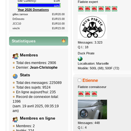
Site Currency:
EUR
Fiatiste expert
112%
Year 2026 Donations
gilles.tarroux
EUR20.00
DrDesoto
EUR15.00
JCC10
EUR10.00
vinchi
EUR15.00
Statistiques
Messages: 3.323
Q.I.: 18
Duck Pirate
Membres
Total des membres: 2906
Localisation: Marseille
Dernier:
Jean-Christophe
Modèle: 500L (68); 500F (72)
Stats
Etienne
Total des messages: 225089
Fiatiste connaisseur
Total des sujets: 9524
En ligne aujourd'hui: 235
Record de connexion total:
1396
(sam. 19 avril 2025, 09:35:19
am)
Membres en ligne
Messages: 448
Membres: 2
Q.I.: 4
Invités: 224