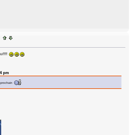
u!!!!!
44 pm
n prochain