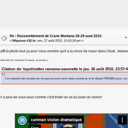
Re : Rassemblement de Crans Montana 28-29 aout 2010
«
Réponse #32 le:
ven. 27 août 2010, 13:43:28 pm »
pfff la photo tout ça pour nous montrer qu'il a la ronce de noyer dans l'Audi...blairea
(bon alors lui c'est fait,je l'ai cassé....au suivant...)
Citation de: topolinettes ramasse-savonette le jeu. 26 août 2010, 23:57:
J ai vraiment les boules de ne pas pouvoir venir mais comme je te le disais PROMIS pour l a
il a plus de sous sous comme c'est triste! on va lui jouer du violon!