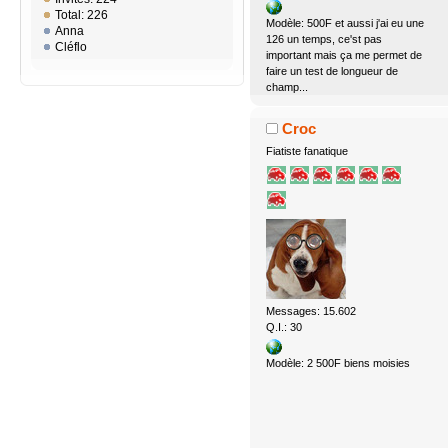
Total: 226
Modèle: 500F et aussi j'ai eu une
Anna
126 un temps, ce'st pas
Cléflo
important mais ça me permet de
faire un test de longueur de
champ...
Croc
Fiatiste fanatique
Messages: 15.602
Q.I.: 30
Modèle: 2 500F biens moisies