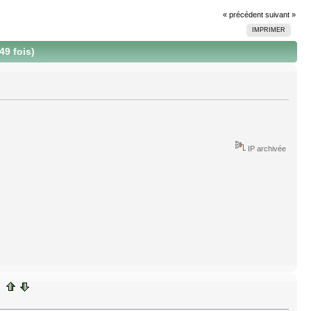
« précédent
suivant »
IMPRIMER
9 fois)
IP archivée