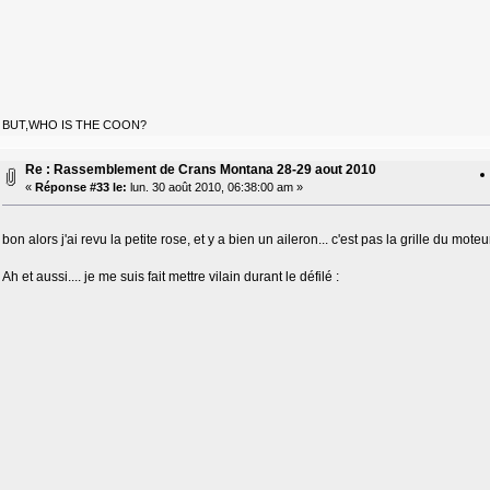
BUT,WHO IS THE COON?
Re : Rassemblement de Crans Montana 28-29 aout 2010
«
Réponse #33 le:
lun. 30 août 2010, 06:38:00 am »
bon alors j'ai revu la petite rose, et y a bien un aileron... c'est pas la grille du moteu
Ah et aussi.... je me suis fait mettre vilain durant le défilé :