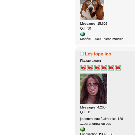
Messages: 15.602
Q.I.: 30
Modèle: 2 500F biens moisies
Les topolino
Fiatiste expert
Messages: 4.200
Q.I.: 11
je commence à aimer les 126
....paranormal ou pas
Localisation: ISERE 38