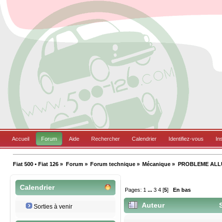
Accueil
Forum
Aide
Rechercher
Calendrier
Identifiez-vous
In
Fiat 500 • Fiat 126
»
Forum
»
Forum technique
»
Mécanique
»
PROBLEME ALLU
Calendrier
Pages:
1
...
3
4
[
5
]
En bas
Auteur
S
Sorties à venir