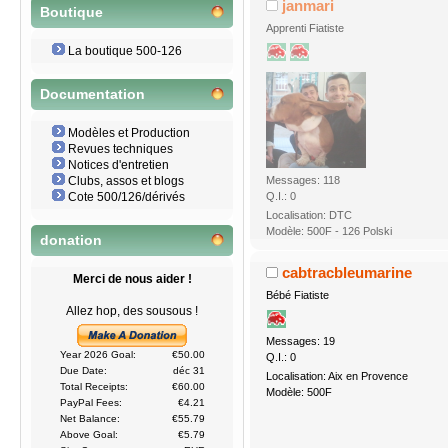
janmari
Boutique
Apprenti Fiatiste
La boutique 500-126
Documentation
Modèles et Production
Revues techniques
Notices d'entretien
Messages: 118
Clubs, assos et blogs
Q.I.: 0
Cote 500/126/dérivés
Localisation: DTC
Modèle: 500F - 126 Polski
donation
cabtracbleumarine
Merci de nous aider !
Bébé Fiatiste
Allez hop, des sousous !
Messages: 19
Year 2026 Goal:
€50.00
Q.I.: 0
Due Date:
déc 31
Localisation: Aix en Provence
Total Receipts:
€60.00
Modèle: 500F
PayPal Fees:
€4.21
Net Balance:
€55.79
Above Goal:
€5.79