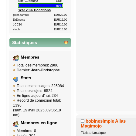
Site Currency:
EUR
112%
Year 2026 Donations
gilles.tarroux
EUR20.00
DrDesoto
EUR15.00
JCC10
EUR10.00
vinchi
EUR15.00
Statistiques
Membres
Total des membres: 2906
Dernier:
Jean-Christophe
Stats
Total des messages: 225084
Total des sujets: 9524
En ligne aujourd'hui: 234
Record de connexion total:
1396
(sam. 19 avril 2025, 09:35:19
am)
bobinesimple Alias
Membres en ligne
Magimojo
Membres: 0
Fiatiste fanatique
Invités: 204