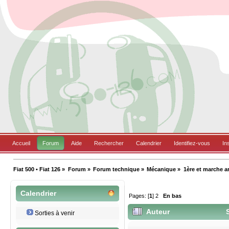
Accueil
Forum
Aide
Rechercher
Calendrier
Identifiez-vous
In
Fiat 500 • Fiat 126
»
Forum
»
Forum technique
»
Mécanique
»
1ère et marche ar
Calendrier
Pages: [
1
]
2
En bas
Auteur
S
Sorties à venir