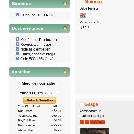
Moinoux
Boutique
Bébé Fiatiste
La boutique 500-126
Messages: 16
Q.I.: 0
Documentation
Modèles et Production
Revues techniques
Notices d'entretien
Clubs, assos et blogs
Cote 500/126/dérivés
donation
Merci de nous aider !
Allez hop, des sousous !
Gsage
Year 2026 Goal:
€50.00
Administrateur
Due Date:
déc 31
Fiatiste fanatique
Total Receipts:
€60.00
PayPal Fees:
€4.21
Net Balance:
€55.79
Above Goal:
€5.79