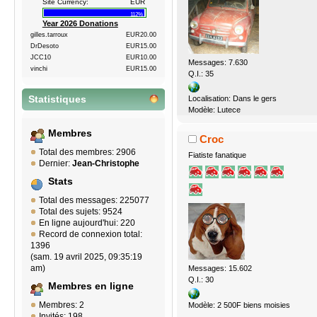
Site Currency:
EUR
112%
Year 2026 Donations
gilles.tarroux
EUR20.00
DrDesoto
EUR15.00
JCC10
EUR10.00
Messages: 7.630
vinchi
EUR15.00
Q.I.: 35
Localisation: Dans le gers
Statistiques
Modèle: Lutece
Membres
Croc
Total des membres: 2906
Fiatiste fanatique
Dernier:
Jean-Christophe
Stats
Total des messages: 225077
Total des sujets: 9524
En ligne aujourd'hui: 220
Record de connexion total:
1396
(sam. 19 avril 2025, 09:35:19
am)
Messages: 15.602
Q.I.: 30
Membres en ligne
Membres: 2
Modèle: 2 500F biens moisies
Invités: 198