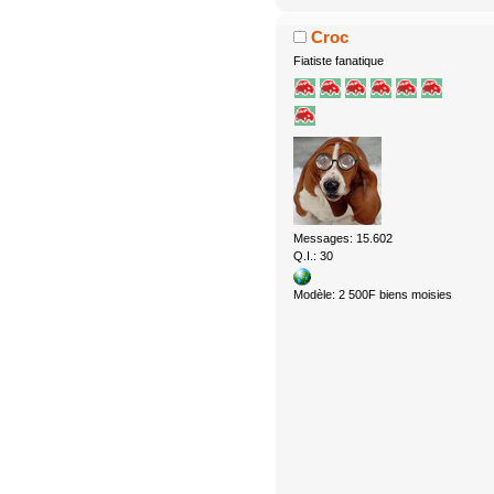
Croc
Fiatiste fanatique
Messages: 15.602
Q.I.: 30
Modèle: 2 500F biens moisies