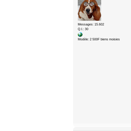
Messages: 15.602
Q.I.: 30
Modèle: 2 500F biens moisies