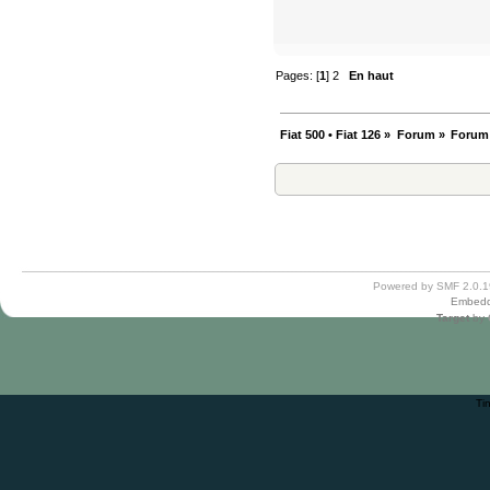
Pages: [
1
]
2
En haut
Fiat 500 • Fiat 126
»
Forum
»
Forum
Powered by SMF 2.0.1
Embedd
Target
by
Ti