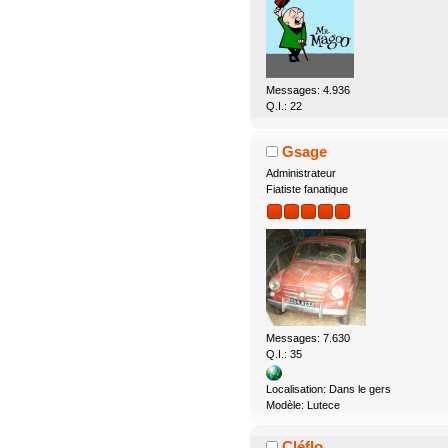
Messages: 4.936
Q.I.: 22
Gsage
Administrateur
Fiatiste fanatique
Messages: 7.630
Q.I.: 35
Localisation: Dans le gers
Modèle: Lutece
Cléflo