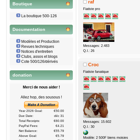
raf
Boutique
Fiatiste pro
La boutique 500-126
Documentation
Modèles et Production
Messages: 2.483
Revues techniques
Q.I.: 26
Notices d'entretien
Clubs, assos et blogs
Cote 500/126/dérivés
Croc
Fiatiste fanatique
donation
Merci de nous aider !
Allez hop, des sousous !
Year 2026 Goal:
€50.00
Due Date:
déc 31
Total Receipts:
€60.00
Messages: 15.602
PayPal Fees:
€4.21
Q.I.: 30
Net Balance:
€55.79
Above Goal:
€5.79
Modèle: 2 500F biens moisies