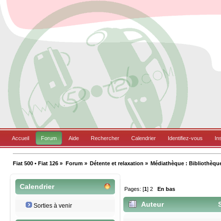
Accueil
Forum
Aide
Rechercher
Calendrier
Identifiez-vous
In
Fiat 500 • Fiat 126
»
Forum
»
Détente et relaxation
»
Médiathèque : Bibliothèqu
Calendrier
Pages: [
1
]
2
En bas
Auteur
S
Sorties à venir
8943 fois)