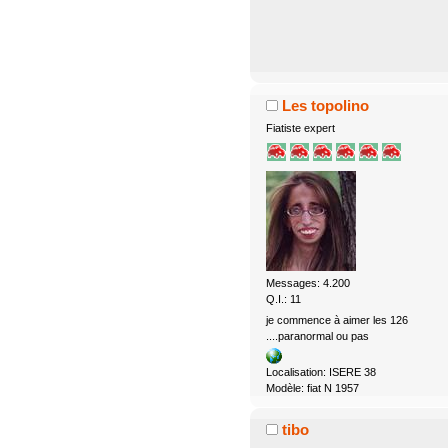
Les topolino
Fiatiste expert
Messages: 4.200
Q.I.: 11
je commence à aimer les 126
....paranormal ou pas
Localisation: ISERE 38
Modèle: fiat N 1957
tibo