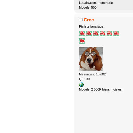
Localisation: montmerle
Modèle: 500f
Croc
Fiatiste fanatique
Messages: 15.602
Q.I.: 30
Modèle: 2 500F biens moisies