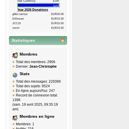
Site Currency:
EUR
112%
Year 2026 Donations
gilles.tarroux
EUR20.00
DrDesoto
EUR15.00
JCC10
EUR10.00
vinchi
EUR15.00
Statistiques
Membres
Total des membres: 2906
Dernier:
Jean-Christophe
Stats
Total des messages: 225089
Total des sujets: 9524
En ligne aujourd'hui: 247
Record de connexion total:
1396
(sam. 19 avril 2025, 09:35:19
am)
Membres en ligne
Membres: 1
Invités: 216