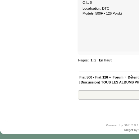
Q.I.: 0
Localisation: DTC
Modèle: 500F - 126 Polski
Pages: [
1
]
2
En haut
Fiat 500 • Fiat 126
»
Forum
»
Détent
[Discussion] TOUS LES ALBUMS P
Powered by SMF 2.0.1
Target
by