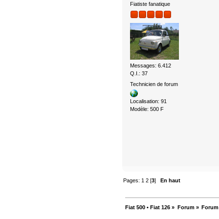
Fiatiste fanatique
Messages: 6.412
Q.I.: 37
Technicien de forum
Localisation: 91
Modèle: 500 F
Pages:
1
2
[
3
]
En haut
Fiat 500 • Fiat 126
»
Forum
»
Forum