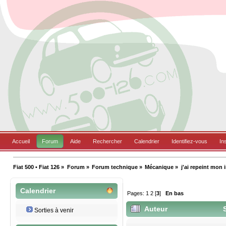
Accueil
Forum
Aide
Rechercher
Calendrier
Identifiez-vous
In
Fiat 500 • Fiat 126
»
Forum
»
Forum technique
»
Mécanique
»
j'ai repeint mon i
Calendrier
Pages:
1
2
[
3
]
En bas
Auteur
S
Sorties à venir