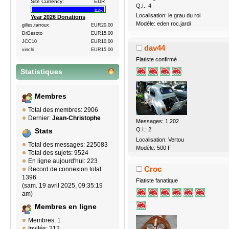
Site Currency:
EUR
Q.I.: 4
112%
Localisation: le grau du roi
Year 2026 Donations
Modèle: eden roc.jardi
gilles.tarroux
EUR20.00
DrDesoto
EUR15.00
JCC10
EUR10.00
dav44
vinchi
EUR15.00
Fiatiste confirmé
Statistiques
Membres
Total des membres: 2906
Dernier:
Jean-Christophe
Messages: 1.202
Q.I.: 2
Stats
Localisation: Vertou
Total des messages: 225083
Modèle: 500 F
Total des sujets: 9524
En ligne aujourd'hui: 223
Croc
Record de connexion total:
1396
Fiatiste fanatique
(sam. 19 avril 2025, 09:35:19
am)
Membres en ligne
Membres: 1
Invités: 212