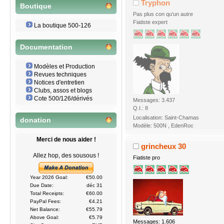
Tryphon
Boutique
Pas plus con qu'un autre
Fiatiste expert
La boutique 500-126
Documentation
Modèles et Production
Revues techniques
Notices d'entretien
Clubs, assos et blogs
Cote 500/126/dérivés
Messages: 3.437
Q.I.: 8
Localisation: Saint-Chamas
donation
Modèle: 500N , EdenRoc
Merci de nous aider !
grincheux 30
Allez hop, des sousous !
Fiatiste pro
Year 2026 Goal:
€50.00
Due Date:
déc 31
Total Receipts:
€60.00
PayPal Fees:
€4.21
Net Balance:
€55.79
Above Goal:
€5.79
Messages: 1.606