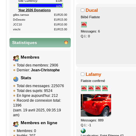
Site Currency:
EUR
112%
Ducal
Year 2026 Donations
gilles.tarroux
EUR20.00
Bébé Fiatiste
DrDesoto
EUR15.00
JCC10
EUR10.00
vinchi
EUR15.00
Messages: 6
Q.I.: 0
Statistiques
Membres
Total des membres: 2906
Dernier:
Jean-Christophe
Lafamy
Stats
Fiatiste confirmé
Total des messages: 225076
Total des sujets: 9524
En ligne aujourd'hui: 212
Record de connexion total:
1396
(sam. 19 avril 2025, 09:35:19
am)
Messages: 889
Membres en ligne
Q.I.: -1
Membres: 0
Invités: 207
Localisation: Saint Etienne 42