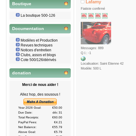
Lafamy
Boutique
Fiatiste confirmé
La boutique 500-126
Documentation
Modèles et Production
Revues techniques
Messages: 889
Notices d'entretien
Q.I.: -1
Clubs, assos et blogs
Cote 500/126/dérivés
Localisation: Saint Etienne 42
Modèle: 500 L
donation
Merci de nous aider !
Allez hop, des sousous !
Year 2026 Goal:
€50.00
Due Date:
déc 31
Total Receipts:
€60.00
PayPal Fees:
€4.21
Net Balance:
€55.79
Above Goal:
€5.79