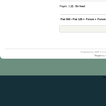
Pages:
1
[
2
]
En haut
Fiat 500 • Fiat 126
»
Forum
»
Forum
Powered by SMF 2.0.1
Target
by
Ti