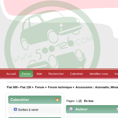
Accueil
Forum
Aide
Rechercher
Calendrier
Identifiez-vous
In
Fiat 500 • Fiat 126
»
Forum
»
Forum technique
»
Accessoires : Autoradio, Miniat
Calendrier
Pages:
1
[
2
]
En bas
Auteur
S
Sorties à venir