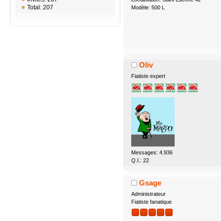
Total: 207
Modèle: 500 L
Oliv
Fiatiste expert
Messages: 4.936
Q.I.: 22
Gsage
Administrateur
Fiatiste fanatique