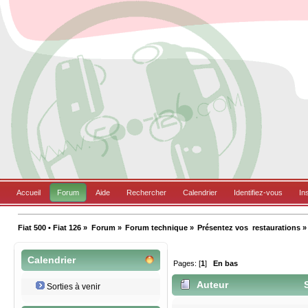
Accueil
Forum
Aide
Rechercher
Calendrier
Identifiez-vous
In
Fiat 500 • Fiat 126
»
Forum
»
Forum technique
»
Présentez vos  restaurations
»
Calendrier
Pages: [
1
]
En bas
Auteur
S
Sorties à venir