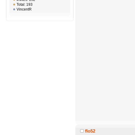
Total: 193
VincentR
flo52