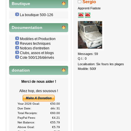
Sergio
Boutique
Apprenti Fiatiste
La boutique 500-126
Documentation
Modèles et Production
Revues techniques
Notices d'entretien
Clubs, assos et blogs
Messages: 59
Cote 500/126/dérivés
Q.I.: 0
Localisation: Six fours les plages
Modèle: 500f
donation
Merci de nous aider !
Allez hop, des sousous !
Year 2026 Goal:
€50.00
Due Date:
déc 31
Total Receipts:
€60.00
PayPal Fees:
€4.21
Net Balance:
€55.79
Above Goal:
€5.79