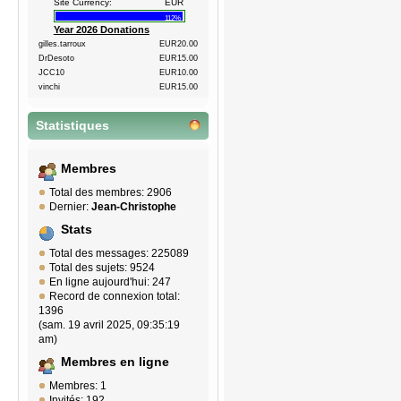
Site Currency:
EUR
112%
Year 2026 Donations
gilles.tarroux
EUR20.00
DrDesoto
EUR15.00
JCC10
EUR10.00
vinchi
EUR15.00
Statistiques
Membres
Total des membres: 2906
Dernier:
Jean-Christophe
Stats
Total des messages: 225089
Total des sujets: 9524
En ligne aujourd'hui: 247
Record de connexion total:
1396
(sam. 19 avril 2025, 09:35:19
am)
Membres en ligne
Membres: 1
Invités: 192