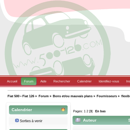
Accueil
Forum
Aide
Rechercher
Calendrier
Identifiez-vous
In
Fiat 500 • Fiat 126
»
Forum
»
Bons et/ou mauvais plans
»
Fournisseurs
»
flexib
Calendrier
Pages:
1
2
[
3
]
En bas
Auteur
S
Sorties à venir