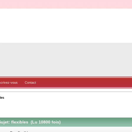
scrivez-vous
Contact
les
ujet: flexibles (Lu 10800 fois)