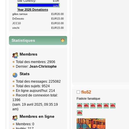
Site Currency:
EUR
112%
Year 2026 Donations
gilles.tarroux
EUR20.00
DrDesoto
EUR15.00
JCC10
EUR10.00
vinchi
EUR15.00
Statistiques
Membres
Total des membres: 2906
Dernier:
Jean-Christophe
Stats
Total des messages: 225082
Total des sujets: 9524
En ligne aujourd'hui: 214
flo52
Record de connexion total:
Fiatiste fanatique
1396
(sam. 19 avril 2025, 09:35:19
am)
Membres en ligne
Membres: 0
Invités: 217