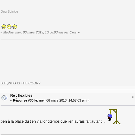
Dog Suicide
«
Modifié: mer. 06 mars 2013, 10:36:03 am par Croc
»
BUT,WHO IS THE COON?
Re : flexibles
«
Réponse #30 le:
mer. 06 mars 2013, 14:57:03 pm »
ben à la place du tien y a longtemps que j'en aurais fait autant ...