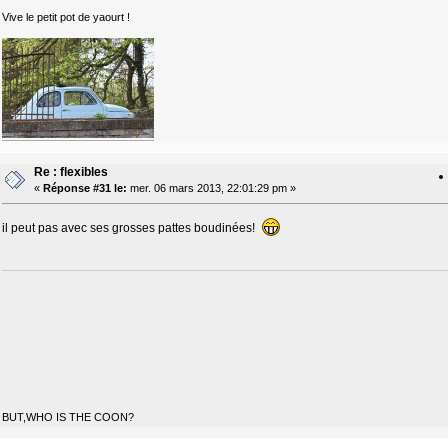
Vive le petit pot de yaourt !
Re : flexibles
«
Réponse #31 le:
mer. 06 mars 2013, 22:01:29 pm »
il peut pas avec ses grosses pattes boudinées!
BUT,WHO IS THE COON?