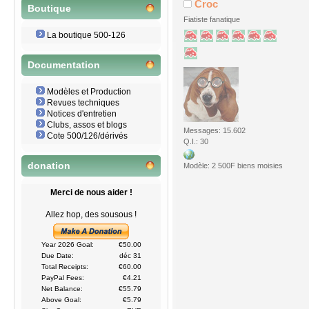
Croc
Boutique
Fiatiste fanatique
La boutique 500-126
Documentation
Modèles et Production
Revues techniques
Notices d'entretien
Clubs, assos et blogs
Messages: 15.602
Cote 500/126/dérivés
Q.I.: 30
donation
Modèle: 2 500F biens moisies
Merci de nous aider !
Allez hop, des sousous !
Year 2026 Goal:
€50.00
Due Date:
déc 31
Total Receipts:
€60.00
PayPal Fees:
€4.21
Net Balance:
€55.79
Above Goal:
€5.79