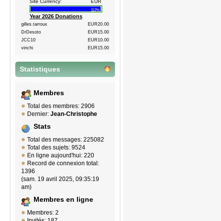
Site Currency:
EUR
112%
Year 2026 Donations
gilles.tarroux
EUR20.00
DrDesoto
EUR15.00
JCC10
EUR10.00
vinchi
EUR15.00
Statistiques
Membres
Total des membres: 2906
Dernier:
Jean-Christophe
Stats
Total des messages: 225082
Total des sujets: 9524
En ligne aujourd'hui: 220
Record de connexion total:
1396
(sam. 19 avril 2025, 09:35:19
am)
Membres en ligne
Membres: 2
Invités: 187