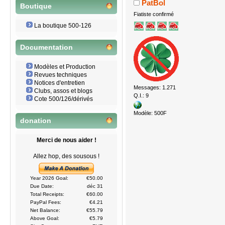
PatBol
Boutique
Fiatiste confirmé
La boutique 500-126
Documentation
Modèles et Production
Revues techniques
Notices d'entretien
Messages: 1.271
Clubs, assos et blogs
Q.I.: 9
Cote 500/126/dérivés
Modèle: 500F
donation
Merci de nous aider !
Allez hop, des sousous !
Year 2026 Goal:
€50.00
Due Date:
déc 31
Total Receipts:
€60.00
PayPal Fees:
€4.21
Net Balance:
€55.79
Above Goal:
€5.79