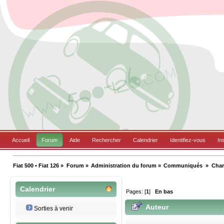
Accueil
Forum
Aide
Rechercher
Calendrier
Identifiez-vous
In
Fiat 500 • Fiat 126
»
Forum
»
Administration du forum
»
Communiqués 
»
Char
Calendrier
Pages: [
1
]
En bas
Auteur
Sorties à venir