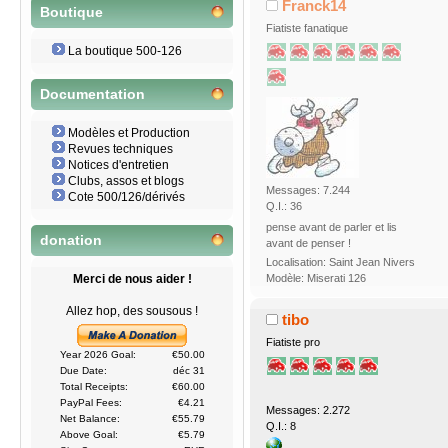
Franck14
Boutique
Fiatiste fanatique
La boutique 500-126
Documentation
Modèles et Production
Revues techniques
Notices d'entretien
Clubs, assos et blogs
Messages: 7.244
Cote 500/126/dérivés
Q.I.: 36
pense avant de parler et lis
donation
avant de penser !
Localisation: Saint Jean Nivers
Modèle: Miserati 126
Merci de nous aider !
Allez hop, des sousous !
tibo
Fiatiste pro
Year 2026 Goal:
€50.00
Due Date:
déc 31
Total Receipts:
€60.00
PayPal Fees:
€4.21
Messages: 2.272
Net Balance:
€55.79
Q.I.: 8
Above Goal:
€5.79