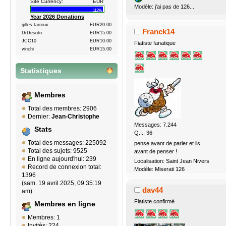
Site Currency:
EUR
Modèle: j'ai pas de 126...
112%
Year 2026 Donations
gilles.tarroux
EUR20.00
Franck14
DrDesoto
EUR15.00
JCC10
EUR10.00
Fiatiste fanatique
vinchi
EUR15.00
Statistiques
Membres
Total des membres: 2906
Dernier:
Jean-Christophe
Messages: 7.244
Stats
Q.I.: 36
Total des messages: 225092
pense avant de parler et lis
Total des sujets: 9525
avant de penser !
En ligne aujourd'hui: 239
Localisation: Saint Jean Nivers
Record de connexion total:
Modèle: Miserati 126
1396
(sam. 19 avril 2025, 09:35:19
dav44
am)
Fiatiste confirmé
Membres en ligne
Membres: 1
Invités: 224