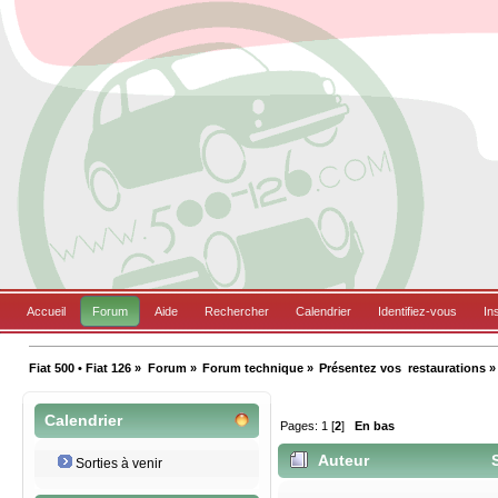
Accueil
Forum
Aide
Rechercher
Calendrier
Identifiez-vous
In
Fiat 500 • Fiat 126
»
Forum
»
Forum technique
»
Présentez vos  restaurations
»
Calendrier
Pages:
1
[
2
]
En bas
Auteur
S
Sorties à venir