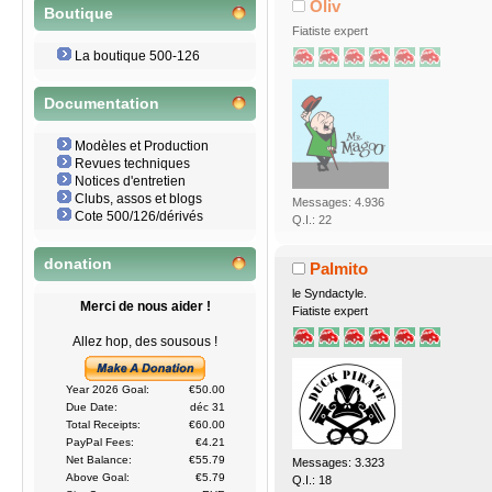
Oliv
Boutique
Fiatiste expert
La boutique 500-126
Documentation
Modèles et Production
Revues techniques
Notices d'entretien
Clubs, assos et blogs
Messages: 4.936
Cote 500/126/dérivés
Q.I.: 22
donation
Palmito
le Syndactyle.
Merci de nous aider !
Fiatiste expert
Allez hop, des sousous !
Year 2026 Goal:
€50.00
Due Date:
déc 31
Total Receipts:
€60.00
PayPal Fees:
€4.21
Net Balance:
€55.79
Messages: 3.323
Above Goal:
€5.79
Q.I.: 18