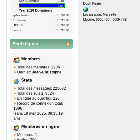
Site Currency:
EUR
Duck Pirate
112%
Year 2026 Donations
Localisation: Marseille
gilles.tarroux
EUR20.00
Modèle: 500L (68); 500F (72)
DrDesoto
EUR15.00
JCC10
EUR10.00
vinchi
EUR15.00
Statistiques
Membres
Total des membres: 2906
Dernier:
Jean-Christophe
Stats
Total des messages: 225082
Total des sujets: 9524
En ligne aujourd'hui: 220
Record de connexion total:
1396
(sam. 19 avril 2025, 09:35:19
am)
Membres en ligne
Membres: 1
Invités: 200