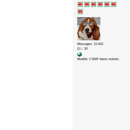
Messages: 15.602
Q.I.: 30
Modèle: 2 500F biens moisies