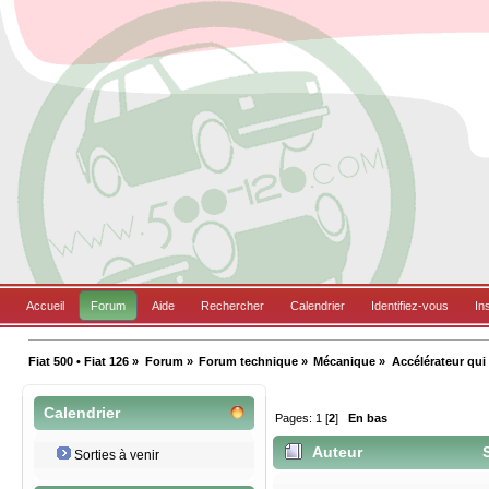
Accueil
Forum
Aide
Rechercher
Calendrier
Identifiez-vous
In
Fiat 500 • Fiat 126
»
Forum
»
Forum technique
»
Mécanique
»
Accélérateur qui
Calendrier
Pages:
1
[
2
]
En bas
Auteur
S
Sorties à venir