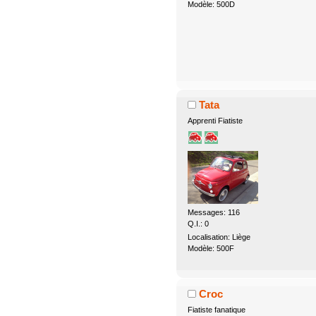
Modèle: 500D
Tata
Apprenti Fiatiste
Messages: 116
Q.I.: 0
Localisation: Liège
Modèle: 500F
Croc
Fiatiste fanatique