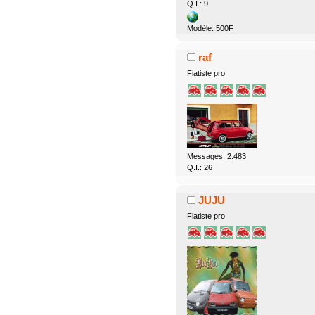
Q.I.: 9
Modèle: 500F
raf
Fiatiste pro
Messages: 2.483
Q.I.: 26
JUJU
Fiatiste pro