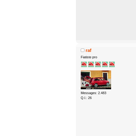
raf
Fiatiste pro
Messages: 2.483
Q.I.: 26