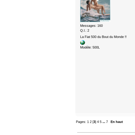
Messages: 160
Q.I.: 2
La Fiat 500 du Bout du Monde !!
Modèle: 500L
Pages:
1
2
[
3
]
4
5
...
7
En haut