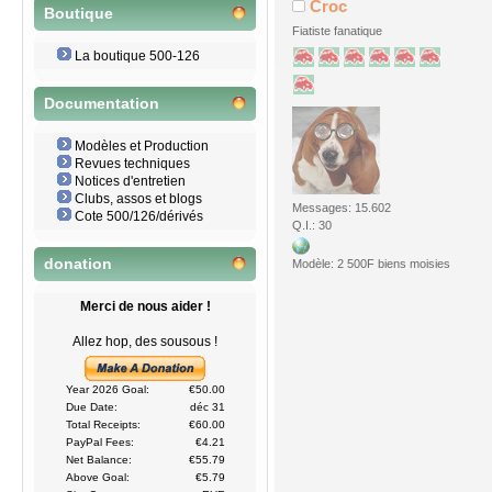
Croc
Boutique
Fiatiste fanatique
La boutique 500-126
Documentation
Modèles et Production
Revues techniques
Notices d'entretien
Clubs, assos et blogs
Messages: 15.602
Cote 500/126/dérivés
Q.I.: 30
donation
Modèle: 2 500F biens moisies
Merci de nous aider !
Allez hop, des sousous !
Year 2026 Goal:
€50.00
Due Date:
déc 31
Total Receipts:
€60.00
PayPal Fees:
€4.21
Net Balance:
€55.79
Above Goal:
€5.79