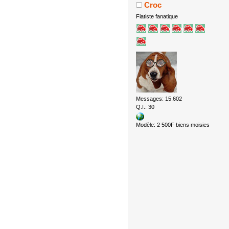
Croc
Fiatiste fanatique
Messages: 15.602
Q.I.: 30
Modèle: 2 500F biens moisies