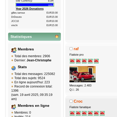
Site Currency:
EUR
112%
Year 2026 Donations
gilles.tarroux
EUR20.00
DrDesoto
EUR15.00
JCC10
EUR10.00
vinchi
EUR15.00
Statistiques
raf
Membres
Fiatiste pro
Total des membres: 2906
Dernier:
Jean-Christophe
Stats
Total des messages: 225082
Total des sujets: 9524
En ligne aujourd'hui: 223
Messages: 2.483
Record de connexion total:
Q.I.: 26
1396
(sam. 19 avril 2025, 09:35:19
am)
Croc
Membres en ligne
Fiatiste fanatique
Membres: 0
Invités: 214