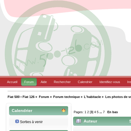
Accueil
Forum
Aide
Rechercher
Calendrier
Identifiez-vous
In
Fiat 500 • Fiat 126
»
Forum
»
Forum technique
»
L'habitacle
»
Les photos de vos
Calendrier
Pages:
1
2
[
3
]
4
5
...
7
En bas
Auteur
S
Sorties à venir
40133 fois)