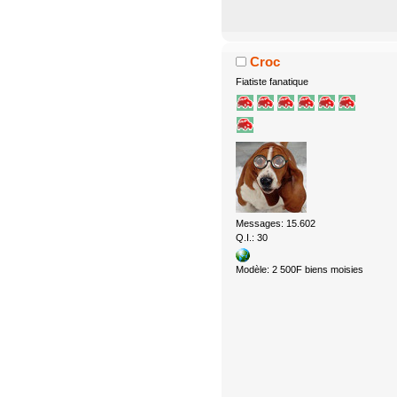
Croc
Fiatiste fanatique
Messages: 15.602
Q.I.: 30
Modèle: 2 500F biens moisies