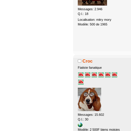
Messages: 2.946
Q.I.: 18
Localisation: mitry mory
Modèle: 500 de 1965
Croc
Fiatiste fanatique
Messages: 15.602
Q.I.: 30
Modèle: 2 500F biens moisies