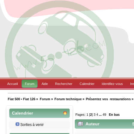
Accueil
Forum
Aide
Rechercher
Calendrier
Identifiez-vous
In
Fiat 500 • Fiat 126
»
Forum
»
Forum technique
»
Présentez vos  restaurations
»
Calendrier
Pages:
1
[
2
]
3
4
...
49
En bas
Auteur
S
Sorties à venir