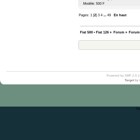
Modèle: 500 F
Pages:
1
[
2
]
3
4
...
49
En haut
Fiat 500 • Fiat 126
»
Forum
»
Forum
Powered by SMF 2.0.1
Target
by
Ti