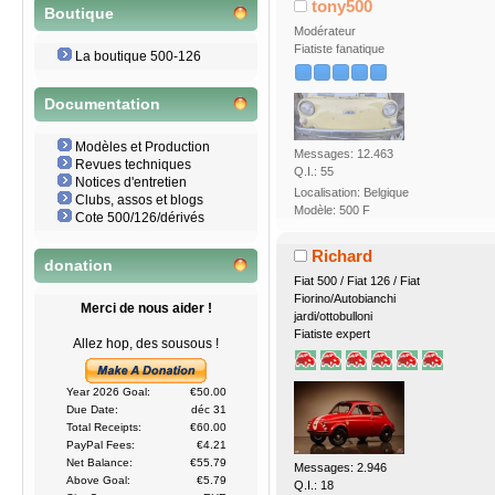
tony500
Boutique
Modérateur
Fiatiste fanatique
La boutique 500-126
Documentation
Modèles et Production
Messages: 12.463
Revues techniques
Q.I.: 55
Notices d'entretien
Localisation: Belgique
Clubs, assos et blogs
Modèle: 500 F
Cote 500/126/dérivés
Richard
donation
Fiat 500 / Fiat 126 / Fiat
Fiorino/Autobianchi
Merci de nous aider !
jardi/ottobulloni
Fiatiste expert
Allez hop, des sousous !
Year 2026 Goal:
€50.00
Due Date:
déc 31
Total Receipts:
€60.00
PayPal Fees:
€4.21
Net Balance:
€55.79
Messages: 2.946
Above Goal:
€5.79
Q.I.: 18