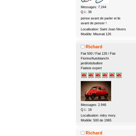
Messages: 7.244
Q.I.: 36
pense avant de parler et lis
avant de penser !
Localisation: Saint Jean Nivers
Modèle: Miserati 126
Richard
Fiat 500 / Fiat 126 / Fiat
Fiorino/Autobianchi
jardi/ottobulloni
Fiatiste expert
Messages: 2.946
Q.I.: 18
Localisation: mitry mory
Modèle: 500 de 1965
Richard