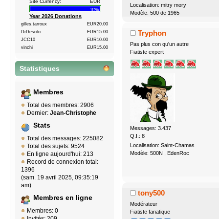
Site Currency:
EUR
Localisation: mitry mory
112%
Modèle: 500 de 1965
Year 2026 Donations
gilles.tarroux
EUR20.00
Tryphon
DrDesoto
EUR15.00
JCC10
EUR10.00
Pas plus con qu'un autre
vinchi
EUR15.00
Fiatiste expert
Statistiques
Membres
Total des membres: 2906
Dernier:
Jean-Christophe
Stats
Messages: 3.437
Q.I.: 8
Total des messages: 225082
Localisation: Saint-Chamas
Total des sujets: 9524
Modèle: 500N , EdenRoc
En ligne aujourd'hui: 213
Record de connexion total:
1396
(sam. 19 avril 2025, 09:35:19
am)
tony500
Membres en ligne
Modérateur
Membres: 0
Fiatiste fanatique
Invités: 209