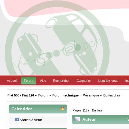
Accueil
Forum
Aide
Rechercher
Calendrier
Identifiez-vous
In
Fiat 500 • Fiat 126
»
Forum
»
Forum technique
»
Mécanique
»
Bulles d'air
Calendrier
Pages: [
1
]
2
En bas
Auteur
S
Sorties à venir