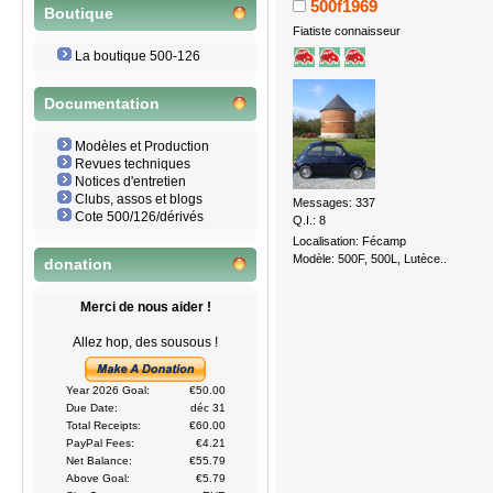
500f1969
Boutique
Fiatiste connaisseur
La boutique 500-126
Documentation
Modèles et Production
Revues techniques
Notices d'entretien
Clubs, assos et blogs
Messages: 337
Cote 500/126/dérivés
Q.I.: 8
Localisation: Fécamp
Modèle: 500F, 500L, Lutèce..
donation
Merci de nous aider !
Allez hop, des sousous !
Year 2026 Goal:
€50.00
Due Date:
déc 31
Total Receipts:
€60.00
PayPal Fees:
€4.21
Net Balance:
€55.79
Above Goal:
€5.79