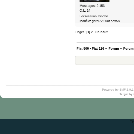
Messages: 2.153
Q.I.: 14
Localisation: binche
Modèle: gardi72 500f cox58
Pages: [
1
]
2
En haut
Fiat 500 • Fiat 126
»
Forum
»
Forum
Powered by SMF 2.0.1
Target
by
Ti