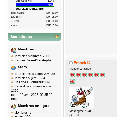
Site Currency:
EUR
112%
Year 2026 Donations
gilles.tarroux
EUR20.00
DrDesoto
EUR15.00
JCC10
EUR10.00
vinchi
EUR15.00
Statistiques
Membres
Total des membres: 2906
Dernier:
Jean-Christophe
Franck14
Stats
Fiatiste fanatique
Total des messages: 225085
Total des sujets: 9524
En ligne aujourd'hui: 234
Record de connexion total:
1396
(sam. 19 avril 2025, 09:35:19
am)
Membres en ligne
Messages: 7.244
Membres: 1
Q.I.: 36
Invités: 200