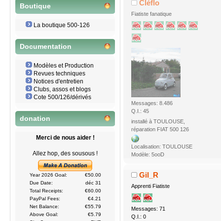
Cléflo
Boutique
Fiatiste fanatique
La boutique 500-126
Documentation
Modèles et Production
Revues techniques
Notices d'entretien
Clubs, assos et blogs
Cote 500/126/dérivés
Messages: 8.486
Q.I.: 45
donation
installé à TOULOUSE,
réparation FIAT 500 126
Merci de nous aider !
Localisation: TOULOUSE
Allez hop, des sousous !
Modèle: 5ooD
Gil_R
Year 2026 Goal:
€50.00
Due Date:
déc 31
Apprenti Fiatiste
Total Receipts:
€60.00
PayPal Fees:
€4.21
Net Balance:
€55.79
Messages: 71
Above Goal:
€5.79
Q.I.: 0