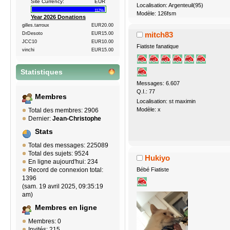
Site Currency:
EUR
Localisation: Argenteuil(95)
112%
Modèle: 126fsm
Year 2026 Donations
gilles.tarroux
EUR20.00
mitch83
DrDesoto
EUR15.00
JCC10
EUR10.00
Fiatiste fanatique
vinchi
EUR15.00
Statistiques
Messages: 6.607
Q.I.: 77
Membres
Localisation: st maximin
Modèle: x
Total des membres: 2906
Dernier:
Jean-Christophe
Stats
Total des messages: 225089
Total des sujets: 9524
Hukiyo
En ligne aujourd'hui: 234
Bébé Fiatiste
Record de connexion total:
1396
(sam. 19 avril 2025, 09:35:19
am)
Membres en ligne
Membres: 0
Invités: 215