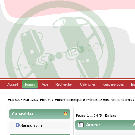
Accueil
Forum
Aide
Rechercher
Calendrier
Identifiez-vous
In
Fiat 500 • Fiat 126
»
Forum
»
Forum technique
»
Présentez vos  restaurations
»
Calendrier
Pages:
1
...
3
4
[
5
]
En bas
Auteur
S
Sorties à venir