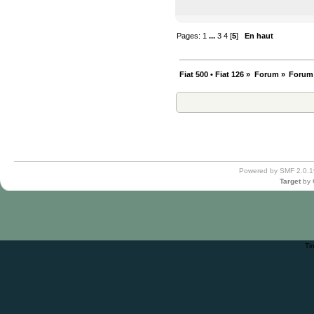
Pages:
1
...
3
4
[
5
]
En haut
Fiat 500 • Fiat 126
»
Forum
»
Forum
Powered by SMF 2.0.1
Target
by
Ti