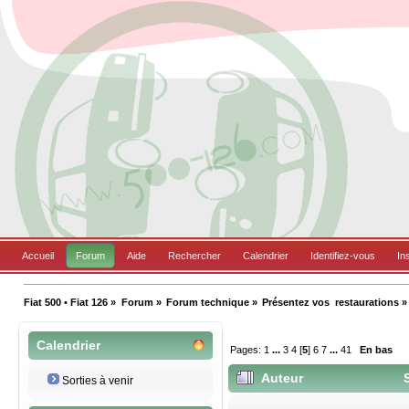
Accueil
Forum
Aide
Rechercher
Calendrier
Identifiez-vous
In
Fiat 500 • Fiat 126
»
Forum
»
Forum technique
»
Présentez vos  restaurations
»
Calendrier
Pages:
1
...
3
4
[
5
]
6
7
...
41
En bas
Auteur
S
Sorties à venir