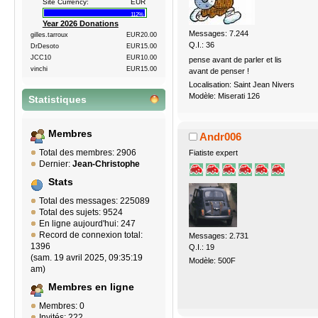
Site Currency:
EUR
112%
Year 2026 Donations
Messages: 7.244
gilles.tarroux
EUR20.00
Q.I.: 36
DrDesoto
EUR15.00
JCC10
EUR10.00
pense avant de parler et lis
vinchi
EUR15.00
avant de penser !
Localisation: Saint Jean Nivers
Modèle: Miserati 126
Statistiques
Membres
Andr006
Total des membres: 2906
Fiatiste expert
Dernier:
Jean-Christophe
Stats
Total des messages: 225089
Total des sujets: 9524
En ligne aujourd'hui: 247
Record de connexion total:
Messages: 2.731
1396
Q.I.: 19
(sam. 19 avril 2025, 09:35:19
Modèle: 500F
am)
Membres en ligne
Membres: 0
Invités: 222