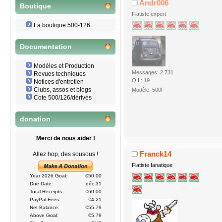
Andr006
Boutique
Fiatiste expert
La boutique 500-126
Documentation
Modèles et Production
Messages: 2.731
Revues techniques
Q.I.: 19
Notices d'entretien
Clubs, assos et blogs
Modèle: 500F
Cote 500/126/dérivés
donation
Merci de nous aider !
Franck14
Allez hop, des sousous !
Fiatiste fanatique
Year 2026 Goal:
€50.00
Due Date:
déc 31
Total Receipts:
€60.00
PayPal Fees:
€4.21
Net Balance:
€55.79
Above Goal:
€5.79