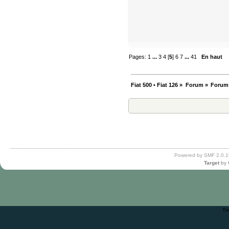
Pages:
1
...
3
4
[
5
]
6
7
...
41
En haut
Fiat 500 • Fiat 126
»
Forum
»
Forum
Powered by SMF 2.0.1
Target
by
Ti