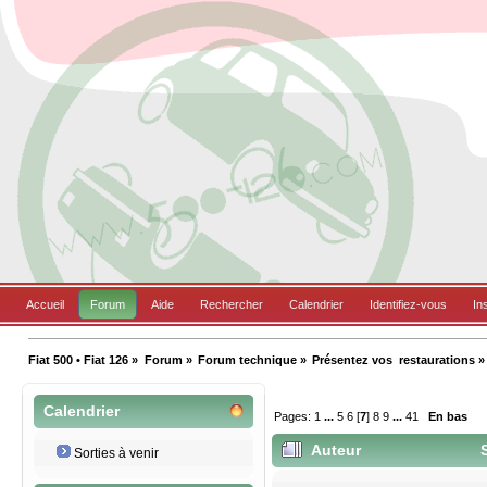
Accueil
Forum
Aide
Rechercher
Calendrier
Identifiez-vous
In
Fiat 500 • Fiat 126
»
Forum
»
Forum technique
»
Présentez vos  restaurations
»
Calendrier
Pages:
1
...
5
6
[
7
]
8
9
...
41
En bas
Auteur
S
Sorties à venir