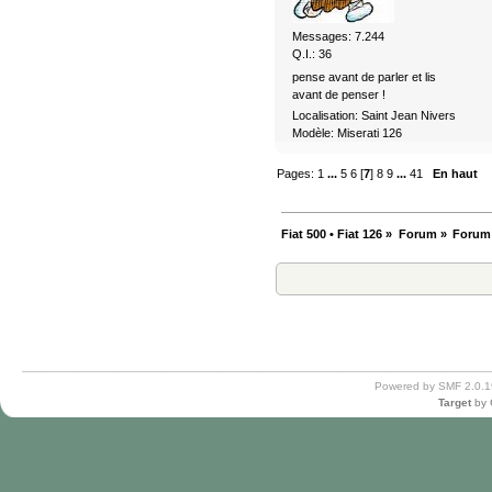
Messages: 7.244
Q.I.: 36
pense avant de parler et lis
avant de penser !
Localisation: Saint Jean Nivers
Modèle: Miserati 126
Pages:
1
...
5
6
[
7
]
8
9
...
41
En haut
Fiat 500 • Fiat 126
»
Forum
»
Forum
Powered by SMF 2.0.1
Target
by