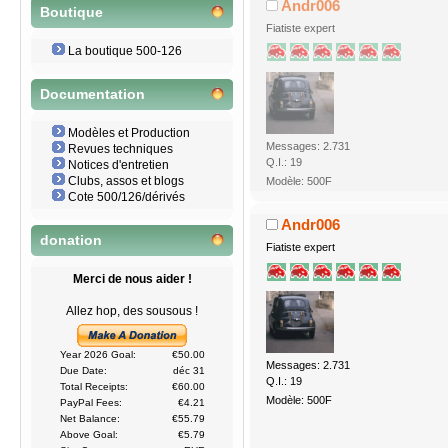
Andr006
Boutique
Fiatiste expert
La boutique 500-126
Documentation
Modèles et Production
Messages: 2.731
Revues techniques
Q.I.: 19
Notices d'entretien
Clubs, assos et blogs
Modèle: 500F
Cote 500/126/dérivés
Andr006
donation
Fiatiste expert
Merci de nous aider !
Allez hop, des sousous !
Year 2026 Goal:
€50.00
Messages: 2.731
Due Date:
déc 31
Q.I.: 19
Total Receipts:
€60.00
Modèle: 500F
PayPal Fees:
€4.21
Net Balance:
€55.79
Above Goal:
€5.79