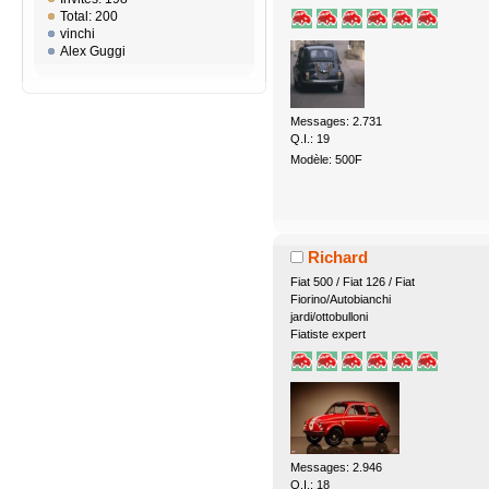
Total: 200
vinchi
Alex Guggi
Messages: 2.731
Q.I.: 19
Modèle: 500F
Richard
Fiat 500 / Fiat 126 / Fiat
Fiorino/Autobianchi
jardi/ottobulloni
Fiatiste expert
Messages: 2.946
Q.I.: 18