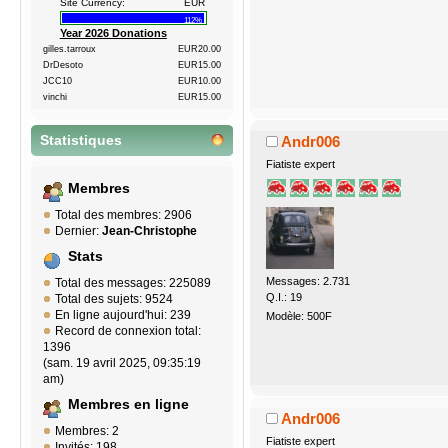
Site Currency:
EUR
112%
Year 2026 Donations
gilles.tarroux
EUR20.00
DrDesoto
EUR15.00
JCC10
EUR10.00
vinchi
EUR15.00
Andr006
Statistiques
Fiatiste expert
Membres
Total des membres: 2906
Dernier:
Jean-Christophe
Stats
Messages: 2.731
Total des messages: 225089
Q.I.: 19
Total des sujets: 9524
En ligne aujourd'hui: 239
Modèle: 500F
Record de connexion total:
1396
(sam. 19 avril 2025, 09:35:19
am)
Membres en ligne
Andr006
Membres: 2
Fiatiste expert
Invités: 198