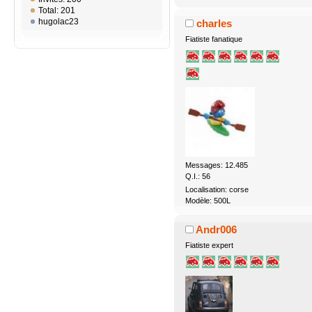
Total: 201
hugolac23
charles
Fiatiste fanatique
Messages: 12.485
Q.I.: 56
Localisation: corse
Modèle: 500L
Andr006
Fiatiste expert