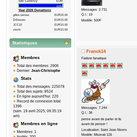
Site Currency:
EUR
112%
Messages: 2.731
Year 2026 Donations
Q.I.: 19
gilles.tarroux
EUR20.00
Modèle: 500F
DrDesoto
EUR15.00
JCC10
EUR10.00
vinchi
EUR15.00
Statistiques
Franck14
Membres
Fiatiste fanatique
Total des membres: 2906
Dernier:
Jean-Christophe
Stats
Total des messages: 225078
Total des sujets: 9524
En ligne aujourd'hui: 220
Record de connexion total:
1396
Messages: 7.244
(sam. 19 avril 2025, 09:35:19
Q.I.: 36
am)
pense avant de parler et lis
Membres en ligne
avant de penser !
Localisation: Saint Jean Nivers
Membres: 1
Modèle: Miserati 126
Invités: 200