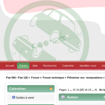
Accueil
Forum
Aide
Rechercher
Calendrier
Identifiez-vous
In
Fiat 500 • Fiat 126
»
Forum
»
Forum technique
»
Présentez vos  restaurations
»
Calendrier
Pages:
1
...
15
16
[
17
]
18
19
...
41
En 
Auteur
S
Sorties à venir