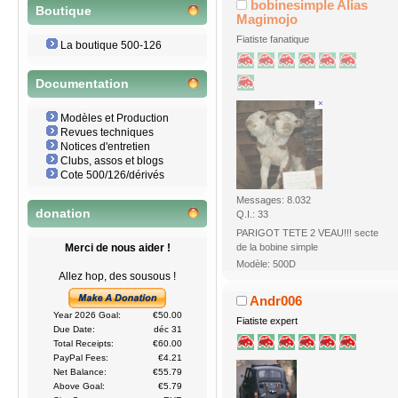
bobinesimple Alias
Boutique
Magimojo
Fiatiste fanatique
La boutique 500-126
Documentation
Modèles et Production
Revues techniques
Notices d'entretien
Clubs, assos et blogs
Cote 500/126/dérivés
Messages: 8.032
donation
Q.I.: 33
PARIGOT TETE 2 VEAU!!! secte
de la bobine simple
Merci de nous aider !
Modèle: 500D
Allez hop, des sousous !
Andr006
Year 2026 Goal:
€50.00
Fiatiste expert
Due Date:
déc 31
Total Receipts:
€60.00
PayPal Fees:
€4.21
Net Balance:
€55.79
Above Goal:
€5.79