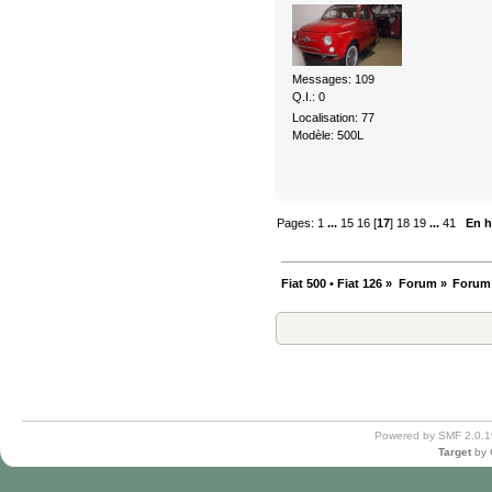
Messages: 109
Q.I.: 0
Localisation: 77
Modèle: 500L
Pages:
1
...
15
16
[
17
]
18
19
...
41
En h
Fiat 500 • Fiat 126
»
Forum
»
Forum
Powered by SMF 2.0.1
Target
by