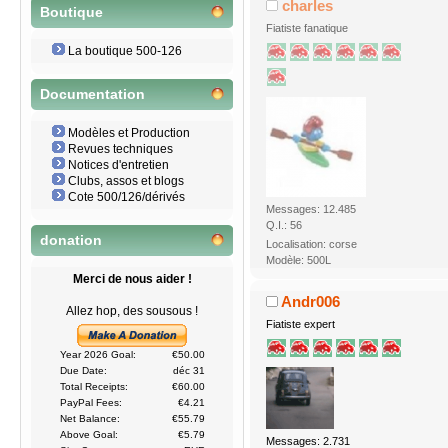
charles
Boutique
Fiatiste fanatique
La boutique 500-126
Documentation
Modèles et Production
Revues techniques
Notices d'entretien
Clubs, assos et blogs
Cote 500/126/dérivés
Messages: 12.485
Q.I.: 56
donation
Localisation: corse
Modèle: 500L
Merci de nous aider !
Andr006
Allez hop, des sousous !
Fiatiste expert
Year 2026 Goal:
€50.00
Due Date:
déc 31
Total Receipts:
€60.00
PayPal Fees:
€4.21
Net Balance:
€55.79
Above Goal:
€5.79
Messages: 2.731