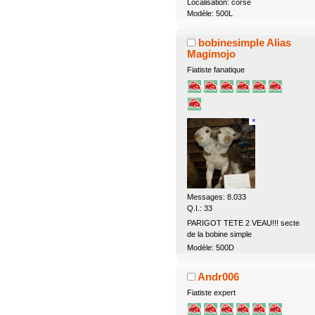
Localisation: corse
Modèle: 500L
bobinesimple Alias
Magimojo
Fiatiste fanatique
Messages: 8.033
Q.I.: 33
PARIGOT TETE 2 VEAU!!! secte
de la bobine simple
Modèle: 500D
Andr006
Fiatiste expert