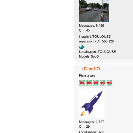
Messages: 8.486
Q.I.: 45
installé à TOULOUSE,
réparation FIAT 500 126
Localisation: TOULOUSE
Modèle: 5ooD
C-paf-O
Fiatiste pro
Messages: 1.727
Q.I.: 29
Localisation: BZH