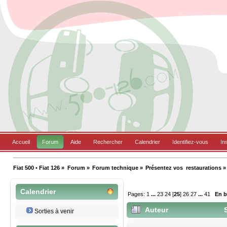
Accueil
Forum
Aide
Rechercher
Calendrier
Identifiez-vous
In
Fiat 500 • Fiat 126
»
Forum
»
Forum technique
»
Présentez vos  restaurations
»
Calendrier
Pages:
1
...
23
24
[
25
]
26
27
...
41
En 
Auteur
S
Sorties à venir