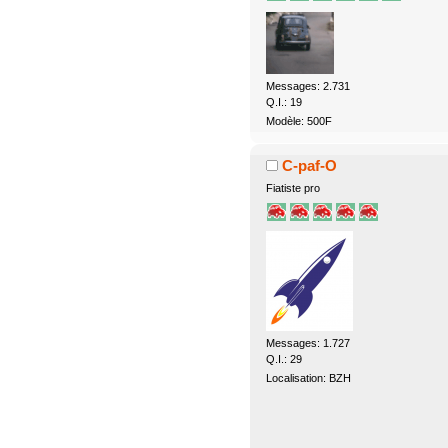
Messages: 2.731
Q.I.: 19
Modèle: 500F
C-paf-O
Fiatiste pro
Messages: 1.727
Q.I.: 29
Localisation: BZH