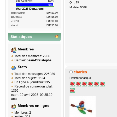
Site Currency:
EUR
Q.I.: 19
112%
Modèle: 500F
Year 2026 Donations
gilles.tarroux
EUR20.00
DrDesoto
EUR15.00
JCC10
EUR10.00
vinchi
EUR15.00
Statistiques
Membres
Total des membres: 2906
Dernier:
Jean-Christophe
Stats
charles
Total des messages: 225089
Fiatiste fanatique
Total des sujets: 9524
En ligne aujourd'hui: 235
Record de connexion total:
1396
(sam. 19 avril 2025, 09:35:19
am)
Membres en ligne
Membres: 2
Invités: 211