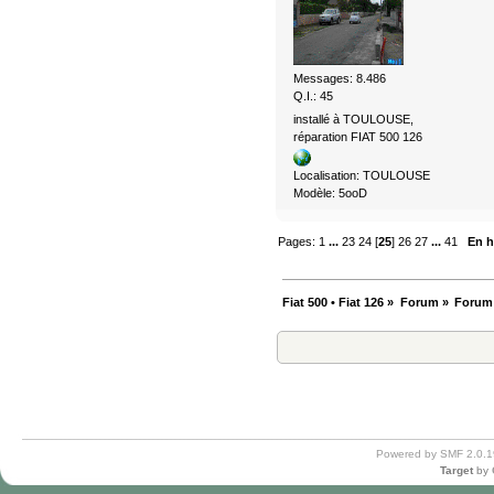
Messages: 8.486
Q.I.: 45
installé à TOULOUSE,
réparation FIAT 500 126
Localisation: TOULOUSE
Modèle: 5ooD
Pages:
1
...
23
24
[
25
]
26
27
...
41
En h
Fiat 500 • Fiat 126
»
Forum
»
Forum
Powered by SMF 2.0.1
Target
by